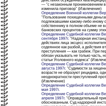
действиях осужденных квалифицир
— "с незаконным проникновением в
изменила приговор" (Извлечение)
Определение Военной коллегии Ве
"Пользование похищенными деньгам
подлежавшими какому-либо иному о
собственнику в полном объеме не в
банковских процентов на сумму этих
Определение Судебной коллегии Ве
сентября 1997г.
"Надзорная инстанц
действиях лица эксцесс исполните
содеянное как разбой, а действия в
преступления — как грабеж. При п
обязан указывать не только часть, 
статьи Уголовного кодекса" (Извлеч
Определение Судебной коллегии Ве
августа 1997г.
"Судимости за хищен
возрасте не образуют рецидива, од
неоднократности преступлений прот
(Извлечение)
Определение Судебной коллегии Ве
мая 1997г.
Определение Судебной коллегии Ве
апреля 1997г.
"Оправдательный при
обоснованным. Суд надзорной инст