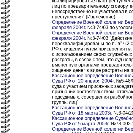
квалифицироваться как преступлен
лиц по предварительному сговору, 
непосредственно не участвовал в с
преступления" (Извлечение)
Определение Военной коллегии Вер
февраля 2004г.
№3-74/03 по уголовн
Определение Военной коллегии Вер
февраля 2004г.
№3-74/03 "Действия
переквалифицированы по п."в" ч.2 с
РФ с хищения путем присвоения на
с использованием своих служебных
растраты, в связи с тем, что суд н
вмененную органами предваритель
хищения денег в виде растраты на 
Кассационное определение Военной
Суда РФ от 20 января 2004г.
№5-48/0
суда с участием присяжных заседат
признании обстоятельством, отягч
подсудимых, совершения разбойног
группы лиц"
Кассационное определение Военной
Суда РФ от 18 марта 2003г.
№3-04/2
Кассационное определение Судебно
Суда РФ от 5 марта 2003г.
№78-003-
Определение Военной коллегии Вер