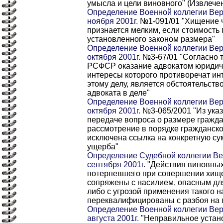
умысла и цели виновного" (Извлече
Определение Военной коллегии Вер
ноября 2001г.
№1-091/01 "Хищение 
признается мелким, если стоимост
установленного законом размера"
Определение Военной коллегии Вер
октября 2001г.
№3-67/01 "Согласно т
РСФСР оказание адвокатом юридич
интересы которого противоречат ин
этому делу, является обстоятельст
адвоката в деле"
Определение Военной коллегии Вер
октября 2001г.
№3-065/2001 "Из указ
передаче вопроса о размере гражда
рассмотрение в порядке гражданско
исключена ссылка на конкретную с
ущерба"
Определение Судебной коллегии Ве
сентября 2001г.
"Действия виновных
потерпевшего при совершении хищ
сопряжены с насилием, опасным для
либо с угрозой применения такого н
переквалифицированы с разбоя на 
Определение Военной коллегии Вер
августа 2001г.
"Неправильное устан