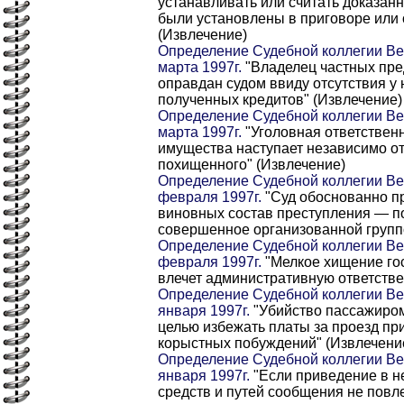
устанавливать или считать доказан
были установлены в приговоре или 
(Извлечение)
Определение Судебной коллегии Ве
марта 1997г.
"Владелец частных пре
оправдан судом ввиду отсутствия у
полученных кредитов" (Извлечение)
Определение Судебной коллегии Ве
марта 1997г.
"Уголовная ответственн
имущества наступает независимо от
похищенного" (Извлечение)
Определение Судебной коллегии Ве
февраля 1997г.
"Суд обоснованно пр
виновных состав преступления — п
совершенное организованной групп
Определение Судебной коллегии Ве
февраля 1997г.
"Мелкое хищение го
влечет административную ответстве
Определение Судебной коллегии Ве
января 1997г.
"Убийство пассажиро
целью избежать платы за проезд п
корыстных побуждений" (Извлечени
Определение Судебной коллегии Ве
января 1997г.
"Если приведение в н
средств и путей сообщения не повл