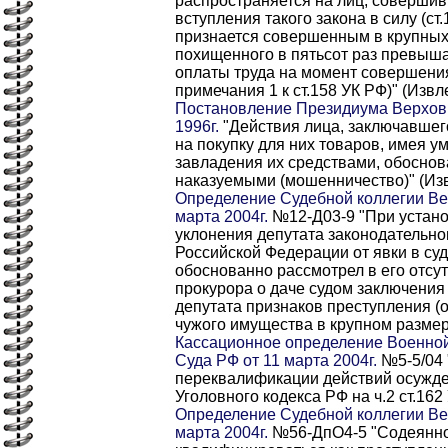
распространяется на лиц, соверши
вступления такого закона в силу (ст
признается совершенным в крупных
похищенного в пятьсот раз превыш
оплаты труда на момент совершения
примечания 1 к ст.158 УК РФ)" (Извл
Постановление Президиума Верховн
1996г.
"Действия лица, заключавшег
на покупку для них товаров, имея у
завладения их средствами, обосно
наказуемыми (мошенничество)" (Из
Определение Судебной коллегии Ве
марта 2004г.
№12-Д03-9 "При устано
уклонения депутата законодательно
Российской Федерации от явки в су
обоснованно рассмотрел в его отсу
прокурора о даче судом заключения
депутата признаков преступления (
чужого имущества в крупном размер
Кассационное определение Военной
Суда РФ от 11 марта 2004г.
№5-5/04 
переквалификации действий осужденны
Уголовного кодекса РФ на ч.2 ст.162
Определение Судебной коллегии Ве
марта 2004г.
№56-ДпО4-5 "Содеянно