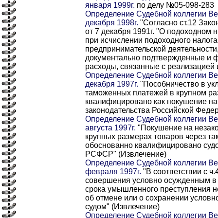
января 1999г.
по делу №05-098-283
Определение Судебной коллегии Ве
декабря 1998г.
"Согласно ст.12 Зак
от 7 декабря 1991г. "О подоходном 
при исчислении подоходного налога
предпринимательской деятельности
документально подтвержденные и 
расходы, связанные с реализацией 
Определение Судебной коллегии Ве
декабря 1997г.
"Пособничество в ук
таможенных платежей в крупном р
квалифицировано как покушение н
законодательства Российской Федер
Определение Судебной коллегии Ве
августа 1997г.
"Покушение на незак
крупных размерах товаров через т
обоснованно квалифицировано судом 
РСФСР" (Извлечение)
Определение Судебной коллегии Ве
февраля 1997г.
"В соответствии с ч.
совершения условно осужденным в 
срока умышленного преступления н
об отмене или о сохранении условн
судом" (Извлечение)
Определение Судебной коллегии Ве