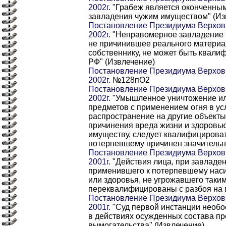
2002г.
"Грабеж является оконченны
завладения чужим имуществом" (Из
Постановление Президиума Верховн
2002г.
"Неправомерное завладение 
не причинившее реального материа
собственнику, не может быть квалиф
РФ" (Извлечение)
Постановление Президиума Верховн
2002г.
№128пО2
Постановление Президиума Верховн
2002г.
"Умышленное уничтожение ил
предметов с применением огня в ус
распространение на другие объекты
причинения вреда жизни и здоровью
имуществу, следует квалифицировать
потерпевшему причинен значительн
Постановление Президиума Верховн
2001г.
"Действия лица, при завладе
применившего к потерпевшему наси
или здоровья, не угрожавшего таки
переквалифицированы с разбоя на 
Постановление Президиума Верховн
2001г.
"Суд первой инстанции необо
в действиях осужденных состава п
вымогательства" (Извлечение)