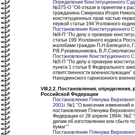
Определение Конституционного Суда
№375-O "Об отказе в принятии к р
гражданина Смирнова Игоря Никола
конституционных прав частью перво
первой статьи 194 Уголовного коде
Постановление Конституционного Су
№9-П "По делу о проверке констит
статьи 199 Уголовного кодекса Росс
жалобами граждан П.Н.Белецкого, Г
Р.В.Рукавишникова, В.Л.Соколовско
Постановление Конституционного Су
№5-П "По делу о проверке конститу
пункта 1 статьи 8 Федерального зак
ответственности военнослужащих" в
Находкинского гарнизонного военно
VIII.2.2. Постановления, определения
Российской Федерации
Постановление Пленума Верховного
2001г.
№1 "О внесении изменений и
постановление Пленума Верховного
Федерации от 28 апреля 1994г. №2 "
делам об изготовлении или сбыте п
бумаг""
Постановление Пленума Верховного