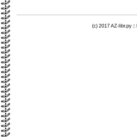
(c) 2017 AZ-libr.ру ::