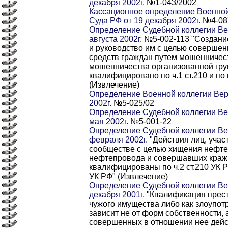
декабря 2002г.
№1-043/2002
Кассационное определение Военной
Суда РФ от 19 декабря 2002г.
№4-08
Определение Судебной коллегии Ве
августа 2002г.
№5-002-113 "Создани
и руководство им с целью соверше
средств граждан путем мошенничес
мошенничества организованной гру
квалифицировано по ч.1 ст.210 и по п
(Извлечение)
Определение Военной коллегии Вер
2002г.
№5-025/02
Определение Судебной коллегии Ве
мая 2002г.
№5-001-22
Определение Судебной коллегии Ве
февраля 2002г.
"Действия лиц, учас
сообществе с целью хищения нефте
нефтепровода и совершавших краж
квалифицированы по ч.2 ст.210 УК РФ 
УК РФ" (Извлечение)
Определение Судебной коллегии Ве
декабря 2001г.
"Квалификация прест
чужого имущества либо как злоупо
зависит не от форм собственности, 
совершенных в отношении нее дейс