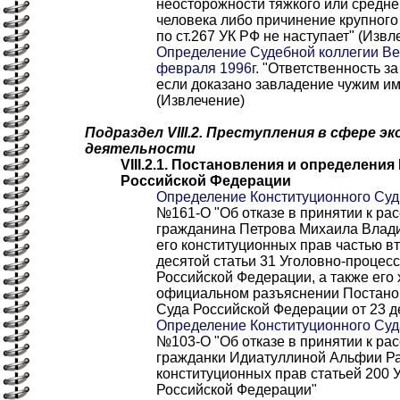
неосторожности тяжкого или средне
человека либо причинение крупного
по ст.267 УК РФ не наступает" (Извл
Определение Судебной коллегии Ве
февраля 1996г.
"Ответственность за
если доказано завладение чужим и
(Извлечение)
Подраздел VIII.2. Преступления в сфере э
деятельности
VIII.2.1. Постановления и определени
Российской Федерации
Определение Конституционного Суд 
№161-O "Об отказе в принятии к р
гражданина Петрова Михаила Влад
его конституционных прав частью вт
десятой статьи 31 Уголовно-процес
Российской Федерации, а также его 
официальном разъяснении Постано
Суда Российской Федерации от 23 д
Определение Конституционного Суда
№103-О "Об отказе в принятии к р
гражданки Идиатуллиной Альфии Р
конституционных прав статьей 200 
Российской Федерации"