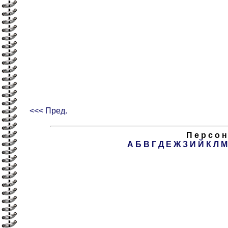
<<< Пред.
П е р с о н
А
Б
В
Г
Д
Е
Ж
З
И
Й
К
Л
М