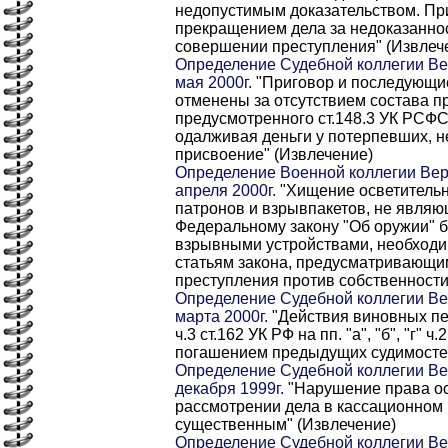
недопустимым доказательством. Пр
прекращением дела за недоказаннос
совершении преступления" (Извлеч
Определение Судебной коллегии Ве
мая 2000г.
"Приговор и последующи
отменены за отсутствием состава п
предусмотренного ст.148.3 УК РСФС
одалживая деньги у потерпевших, н
присвоение" (Извлечение)
Определение Военной коллегии Вер
апреля 2000г.
"Хищение осветитель
патронов и взрывпакетов, не являю
Федеральному закону "Об оружии" 
взрывными устройствами, необходи
статьям закона, предусматривающим
преступления против собственности
Определение Судебной коллегии Ве
марта 2000г.
"Действия виновных пе
ч.3 ст.162 УК РФ на пп. "а", "б", "г" ч
погашением предыдущих судимостей
Определение Судебной коллегии Ве
декабря 1999г.
"Нарушение права ос
рассмотрении дела в кассационном
существенным" (Извлечение)
Определение Судебной коллегии Ве