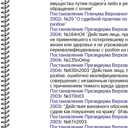
имущества путем поджога либо в ре
обращения с огнем"
Постановление Пленума Верховного
2002г. №29 "О судебной практике по
разбое"
Постановление Президиума Верховн
2004г.
№164пО4 "Действия лица, пр
не применявшего к потерпевшему н
жизни или здоровья и не угрожавше
переквалифицированы с разбоя на 
Постановление Президиума Верховн
2004г.
№135пО4пр
Постановление Президиума Верховн
2004г.
№830п2003 "Действия лица, 
разбое, ошибочно квалифицированы
совершения с незаконным проникно
с причинением тяжкого вреда здор
Постановление Президиума Верховн
2003г.
№370п03
Постановление Президиума Верховн
2003г.
"Действия виновного обосно
судом как покушение на кражу" (Изв
Постановление Президиума Верховн
2003г.
№67п2003
Постановление Президиума Верховн