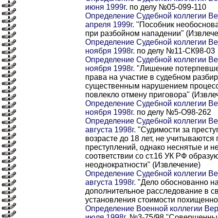
июня 1999г.
по делу №05-099-110
Определение Судебной коллегии Ве
апреля 1999г.
"Пособник необоснова
при разбойном нападении" (Извлече
Определение Судебной коллегии Ве
ноября 1998г.
по делу №11-СК98-03
Определение Судебной коллегии Ве
ноября 1998г.
"Лишение потерпевшег
права на участие в судебном разби
существенным нарушением процесс
повлекло отмену приговора" (Извле
Определение Судебной коллегии Ве
ноября 1998г.
по делу №5-O98-262
Определение Судебной коллегии Ве
августа 1998г.
"Судимости за престу
возрасте до 18 лет, не учитываются
преступлений, однако неснятые и н
соответствии со ст.16 УК РФ образу
неоднократности" (Извлечение)
Определение Судебной коллегии Ве
августа 1998г.
"Дело обоснованно н
дополнительное расследование в с
установления стоимости похищенно
Определение Военной коллегии Вер
июля 1998г.
№3-75/98 "Совершенны