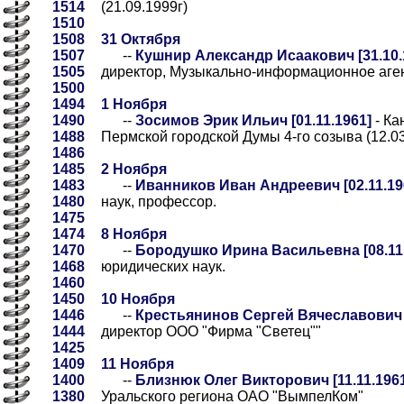
1514
(21.09.1999г)
1510
1508
31 Октября
1507
--
Кушнир Александр Исаакович [31.10.
1505
директор, Музыкально-информационное аге
1500
1494
1 Ноября
1490
--
Зосимов Эрик Ильич [01.11.1961]
- Ка
1488
Пермской городской Думы 4-го созыва (12.03
1486
1485
2 Ноября
1483
--
Иванников Иван Андреевич [02.11.19
1480
наук, профессор.
1475
1474
8 Ноября
1470
--
Бородушко Ирина Васильевна [08.11
1468
юридических наук.
1460
1450
10 Ноября
1446
--
Крестьянинов Сергей Вячеславович [
1444
директор ООО "Фирма "Светец""
1425
1409
11 Ноября
1400
--
Близнюк Олег Викторович [11.11.196
1380
Уральского региона ОАО "ВымпелКом"