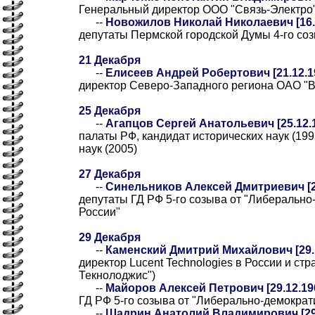
Генеральный директор ООО "Связь-Электро
--
Новожилов Николай Николаевич [16.
депутаты Пермской городской Думы 4-го созы
21 Декабря
--
Елисеев Андрей Робертович [21.12.1
директор Северо-Западного региона ОАО "
25 Декабря
--
Агапцов Сергей Анатольевич [25.12.
палаты РФ, кандидат исторических наук (199
наук (2005)
27 Декабря
--
Синельников Алексей Дмитриевич [2
депутаты ГД РФ 5-го созыва от "Либерально
России"
29 Декабря
--
Каменский Дмитрий Михайлович [29.
директор Lucent Technologies в России и ст
Текнолоджис")
--
Майоров Алексей Петрович [29.12.19
ГД РФ 5-го созыва от "Либерально-демократ
--
Шадрин Анатолий Владимирович [29.