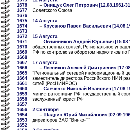
1678
--
Онищук Олег Петрович [12.08.1961-31
1677
Советского Союза
1676
1675
14 Августа
1674
--
Крусанов Павел Васильевич [14.08.1
1673
1672
15 Августа
1671
--
Овчинников Андрей Юрьевич [15.08.
1670
общественных связей, Региональное управ
1669
РФ по контролю за оборотом наркотиков по
1668
1667
17 Августа
1666
--
Лесников Алексей Дмитриевич [17.08
1665
"Региональный сетевой информационный цен
1664
заместитель директора Российского НИИ р
1661
сетей (РосНИИРОС)
1660
--
Савченко Николай Иванович [17.08.1
1659
министра юстиции РФ, государственный сове
1658
заслуженный юрист РФ
1657
1656
2 Сентября
1654
--
Шадрин Юрий Михайлович [02.09.196
1653
директоров ЗАО "Винко-Т"
1652