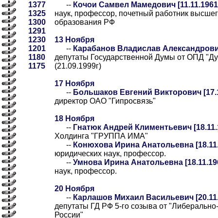
1377
--
Кочои Самвел Мамедович [11.11.1961
1325
наук, профессор, почетный работник высше
1300
образования РФ
1291
1230
13 Ноября
1201
--
Карабанов Владислав Александрович 
1180
депутаты Государственной Думы от ОПД "Ду
1175
(21.09.1999г)
17 Ноября
--
Большаков Евгений Викторович [17.1
директор ОАО "Гипросвязь"
18 Ноября
--
Гнатюк Андрей Климентьевич [18.11.
Холдинга "ГРУППА ИМА"
--
Конюхова Ирина Анатольевна [18.11.
юридических наук, профессор.
--
Умнова Ирина Анатольевна [18.11.19
наук, профессор.
20 Ноября
--
Карлашов Михаил Васильевич [20.11.
депутаты ГД РФ 5-го созыва от "Либерально
России"