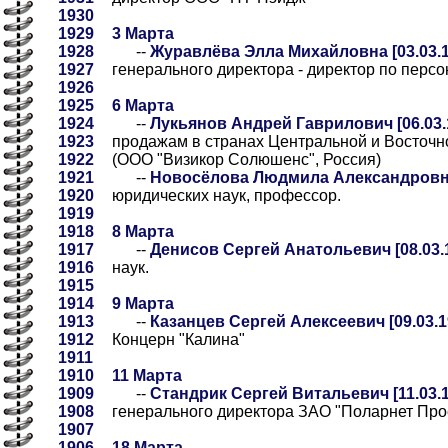
1930
1929
3 Марта
1928
--
Журавлёва Элла Михайловна [03.03.1
1927
генерального директора - директор по перс
1926
1925
6 Марта
1924
--
Лукьянов Андрей Гаврилович [06.03.
1923
продажам в странах Центральной и Восточно
1922
(ООО "Визикор Солюшенс", Россия)
1921
--
Новосёлова Людмила Александровна 
1920
юридических наук, профессор.
1919
1918
8 Марта
1917
--
Денисов Сергей Анатольевич [08.03.
1916
наук.
1915
1914
9 Марта
1913
--
Казанцев Сергей Алексеевич [09.03.1
1912
Концерн "Калина"
1911
1910
11 Марта
1909
--
Стандрик Сергей Витальевич [11.03.1
1908
генерального директора ЗАО "Поларнет Про
1907
1906
18 Марта