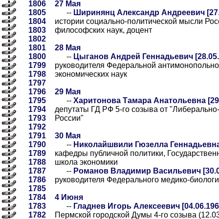
1806
27 Мая
1805
--
Ширинянц Александр Андреевич [27.
1804
истории социально-политической мысли Росс
1803
философских наук, доцент
1802
1801
28 Мая
1800
--
Цыганов Андрей Геннадьевич [28.05.
1799
руководителя Федеральной антимонопольно
1798
экономических наук
1797
1796
29 Мая
1795
--
Харитонова Тамара Анатольевна [29.
1794
депутаты ГД РФ 5-го созыва от "Либерально
1793
России"
1792
1791
30 Мая
1790
--
Николайшвили Гюзелла Геннадьевна 
1789
кафедры публичной политики, Государствен
1788
школа экономики
1787
--
Романов Владимир Васильевич [30.0
1786
руководителя Федерального медико-биологи
1785
1784
4 Июня
1783
--
Гладнев Игорь Алексеевич [04.06.196
1782
Пермской городской Думы 4-го созыва (12.03