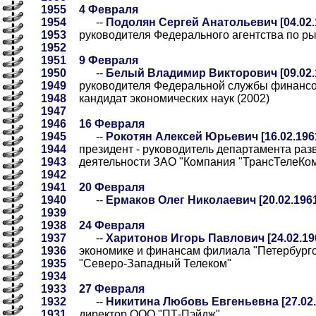
1955
4 Февраля
1954
--
Подолян Сергей Анатольевич [04.02.
1953
руководителя Федерального агентства по р
1952
1951
9 Февраля
1950
--
Белый Владимир Викторович [09.02.
1949
руководителя Федеральной службы финансо
1948
кандидат экономических наук (2002)
1947
1946
16 Февраля
1945
--
Рокотян Алексей Юрьевич [16.02.196
1944
президент - руководитель департамента раз
1943
деятельности ЗАО "Компания "ТрансТелеКо
1942
1941
20 Февраля
1940
--
Ермаков Олег Николаевич [20.02.196
1939
1938
24 Февраля
1937
--
Харитонов Игорь Павлович [24.02.19
1936
экономике и финансам филиала "Петербург
1935
"Северо-Западный Телеком"
1934
1933
27 Февраля
1932
--
Никитина Любовь Евгеньевна [27.02.
1931
директор ООО "ПТ-Пэйдж"