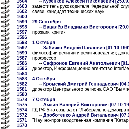
1604
--
Кузенков Алексей Николаевич [25.09.
1603
заместитель руководителя Федеральной слу
1602
связи, кандидат технических наук
1600
1599
29 Сентября
1598
--
Бацалёв Владимир Викторович [29.09
1597
прозаик, критик
1596
1593
1 Октября
1592
--
Забияко Андрей Павлович [01.10.196
1590
философии религии и религиоведения; докт
1587
профессор
1586
--
Сафронов Евгений Анатольевич [01.
1585
директор, Информационно агентство InterMe
1584
1583
4 Октября
1582
--
Кромский Дмитрий Геннадьевич [04.1
1581
директор Центрального региона ОАО "Вымп
1580
1578
7 Октября
1575
--
Амзин Валерий Викторович [07.10.19
1574
ГД РФ 5-го созыва от "Либерально-демократ
1572
--
Дроботенко Андрей Витальевич [07.1
1571
"Научно-производственная компания "Катар
1570