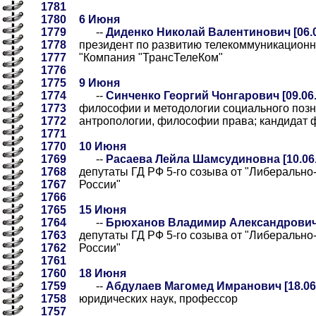
1781
1780
6 Июня
1779
--
Диденко Николай Валентинович [06.0
1778
президент по развитию телекоммуникационн
1777
"Компания "ТрансТелеКом"
1776
1775
9 Июня
1774
--
Синченко Георгий Чонгарович [09.06.
1773
философии и методологии социального поз
1772
антропологии, философии права; кандидат 
1771
1770
10 Июня
1769
--
Расаева Лейла Шамсудиновна [10.06.
1768
депутаты ГД РФ 5-го созыва от "Либерально
1767
России"
1766
1765
15 Июня
1764
--
Брюханов Владимир Александрович [
1763
депутаты ГД РФ 5-го созыва от "Либерально
1762
России"
1761
1760
18 Июня
1759
--
Абдулаев Магомед Имранович [18.06
1758
юридических наук, профессор
1757