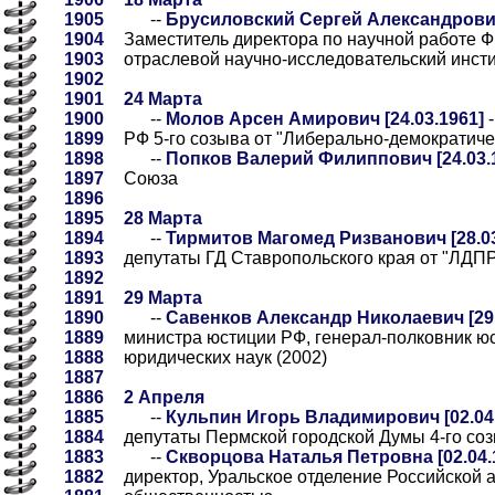
1905
--
Брусиловский Сергей Александрович 
1904
Заместитель директора по научной работе 
1903
отраслевой научно-исследовательский инст
1902
1901
24 Марта
1900
--
Молов Арсен Амирович [24.03.1961]
-
1899
РФ 5-го созыва от "Либерально-демократиче
1898
--
Попков Валерий Филиппович [24.03.
1897
Союза
1896
1895
28 Марта
1894
--
Тирмитов Магомед Ризванович [28.03
1893
депутаты ГД Ставропольского края от "ЛДПР
1892
1891
29 Марта
1890
--
Савенков Александр Николаевич [29.
1889
министра юстиции РФ, генерал-полковник юс
1888
юридических наук (2002)
1887
1886
2 Апреля
1885
--
Кульпин Игорь Владимирович [02.04
1884
депутаты Пермской городской Думы 4-го созы
1883
--
Скворцова Наталья Петровна [02.04.
1882
директор, Уральское отделение Российской 