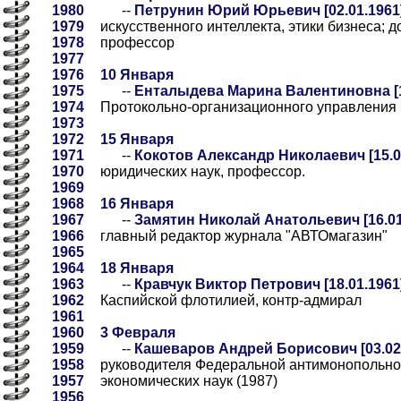
1980
--
Петрунин Юрий Юрьевич [02.01.1961
1979
искусственного интеллекта, этики бизнеса; 
1978
профессор
1977
1976
10 Января
1975
--
Енталыдева Марина Валентиновна [1
1974
Протокольно-организационного управления
1973
1972
15 Января
1971
--
Кокотов Александр Николаевич [15.0
1970
юридических наук, профессор.
1969
1968
16 Января
1967
--
Замятин Николай Анатольевич [16.01
1966
главный редактор журнала "АВТОмагазин"
1965
1964
18 Января
1963
--
Кравчук Виктор Петрович [18.01.1961
1962
Каспийской флотилией, контр-адмирал
1961
1960
3 Февраля
1959
--
Кашеваров Андрей Борисович [03.02
1958
руководителя Федеральной антимонопольно
1957
экономических наук (1987)
1956