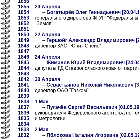
1856
1855
20 Апреля
1854
--
Богатырёв Олег Геннадьевич [20.04.
1853
генерального директора ФГУП "Федеральны
1852
"Земля"
1851
1850
22 Апреля
1849
--
Гершойг Александр Владимирович [2
1848
директор ЗАО "Юнит-Спейс"
1847
1846
24 Апреля
1845
--
Жиманов Юрий Владимирович [24.04
1844
депутаты ГД Ставропольского края от партии
1843
1842
30 Апреля
1841
--
Севастьянов Николай Николаевич [30
1840
директор ОАО "Газком"
1839
1838
1 Мая
1837
--
Пугачёв Сергей Васильевич [01.05.19
1836
руководителя Федерального агентства по т
1835
и метрологии
1834
1833
2 Мая
1832
--
Яблокова Наталия Игоревна [02.05.1