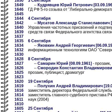
1650
3 Сентября
1649
--
Кудрявцев Юрий Петрович [03.09.196
1646
ГД РФ 5-го созыва от "Либерально-демократ
1645
1644
4 Сентября
1642
--
Мусатов Александр Станиславович [0
1640
Управления частотных присвоений и подтве
1639
средств связи Федерального агентства связ
1637
1635
6 Сентября
1634
--
Яковкин Андрей Георгиевич [06.09.19
1632
информационным технологиям ОАО "Северо
1630
1628
8 Сентября
1627
--
Самарин Юрий [08.09.1961]
- прозаик,
1626
--
Смородин Константин Владимирович 
1625
прозаик, публицист, драматург
1623
1620
19 Сентября
1619
--
Полухин Андрей Владимирович [19.0
1616
заместитель директора Федеральной службы
1614
заместитель главного судебного пристава Р
1611
наук (2004)
1610
1605
25 Сентября