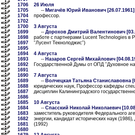
1706
26 Июля
1705
--
Мигачёв Юрий Иванович [26.07.1961]
1704
профессор.
1702
1700
3 Августа
1699
--
Дорохов Дмитрий Валентинович [03.
1698
работе с партнерами Lucent Technologies в 
1697
"Лусент Текнолоджис")
1695
1694
4 Августа
1693
--
Назаров Сергей Михайлович [04.08.1
1692
Государственной Думы от ОПД "Духовное нас
1691
1690
7 Августа
1689
--
Волчецкая Татьяна Станиславовна [0
1688
юридических наук, Профессор кафедры спе
1687
дисциплин Калининградского государственног
1686
1685
10 Августа
1684
--
Спасский Николай Николаевич [10.08
1683
заместитель руководителя Федерального аге
1682
энергии, кандидат исторических наук (1986),
1681
(1992)
1680
1679
12 Августа