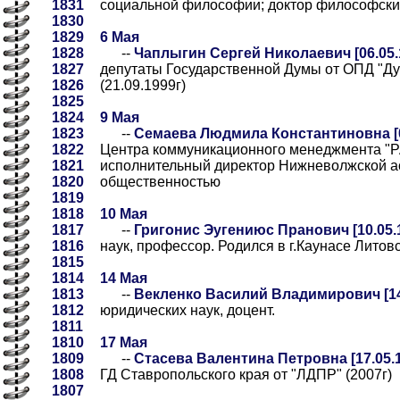
1831
социальной философии; доктор философски
1830
1829
6 Мая
1828
--
Чаплыгин Сергей Николаевич [06.05.
1827
депутаты Государственной Думы от ОПД "Ду
1826
(21.09.1999г)
1825
1824
9 Мая
1823
--
Семаева Людмила Константиновна [0
1822
Центра коммуникационного менеджмента "
1821
исполнительный директор Нижневолжской ас
1820
общественностью
1819
1818
10 Мая
1817
--
Григонис Эугениюс Пранович [10.05.
1816
наук, профессор. Родился в г.Каунасе Литов
1815
1814
14 Мая
1813
--
Векленко Василий Владимирович [14
1812
юридических наук, доцент.
1811
1810
17 Мая
1809
--
Стасева Валентина Петровна [17.05.
1808
ГД Ставропольского края от "ЛДПР" (2007г)
1807