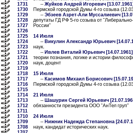
1731
--
Жуйков Андрей Игоревич [13.07.1961
1730
Пермской городской Думы 4-го созыва (12.03
1729
--
Эбзеев Азрет-Али Муссалиевич [13.0
1728
депутаты ГД РФ 5-го созыва от "Либерально
1727
России"
1726
1725
14 Июля
1724
--
Викулин Александр Юрьевич [14.07.1
1723
наук.
1722
--
Ивлев Виталий Юрьевич [14.07.1961]
1721
теории познания, логике и истории филосо
1720
наук, доцент
1719
1718
15 Июля
1717
--
Касимов Михаил Борисович [15.07.19
1716
Пермской городской Думы 4-го созыва (12.03
1715
1714
21 Июля
1713
--
Шашурин Сергей Юрьевич [21.07.196
1712
обязанности президента ООО "АнТел груп"
1711
1710
24 Июля
1709
--
Нижник Надежда Степановна [24.07.1
1708
наук, кандидат исторических наук.
1707