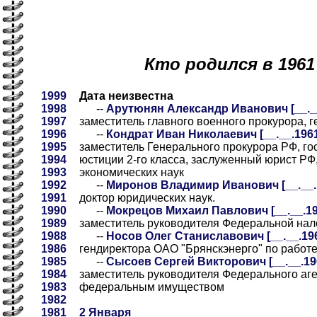
Кто родился в 1961
1999
Дата неизвестна
1998
--
Арутюнян Александр Иванович [__.__.
1997
заместитель главного военного прокурора, 
1996
--
Кондрат Иван Николаевич [__.__.1961]
1995
заместитель Генерального прокурора РФ, го
1994
юстиции 2-го класса, заслуженный юрист РФ
1993
экономических наук
1992
--
Миронов Владимир Иванович [__.__.1
1991
доктор юридических наук.
1990
--
Мокрецов Михаил Павлович [__.__.196
1989
заместитель руководителя Федеральной на
1988
--
Носов Олег Станиславович [__.__.196
1986
гендиректора ОАО "Брянскэнерго" по работ
1985
--
Сысоев Сергей Викторович [__.__.196
1984
заместитель руководителя Федерального аг
1983
федеральным имуществом
1982
1981
2 Января