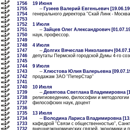
1756
19 Июня
1755
--
Гузеев Валерий Евгеньевич [19.06.19
1754
генерального директора "Скай Линк - Москва
1753
1752
1 Июля
1751
--
Зайцев Олег Александрович [01.07.1
1750
наук, профессор.
1749
1748
4 Июля
1747
--
Долгих Вячеслав Николаевич [04.07.
1746
депутаты Пермской городской Думы 4-го созы
1745
1744
9 Июля
1743
--
Хлюстова Юлия Валерьевна [09.07.1
1742
продажам ЗАО "ПетерСтар"
1741
1740
10 Июля
1739
--
Девятова Светлана Владимировна [1
1738
религиоведению, философии и методологии 
1737
философских наук, доцент
1736
1735
13 Июля
1734
--
Володина Лариса Владимировна [13.
1733
кафедрой "Связи с общественностью", Санкт
1732
внешнеэкономических связей, экономики и 