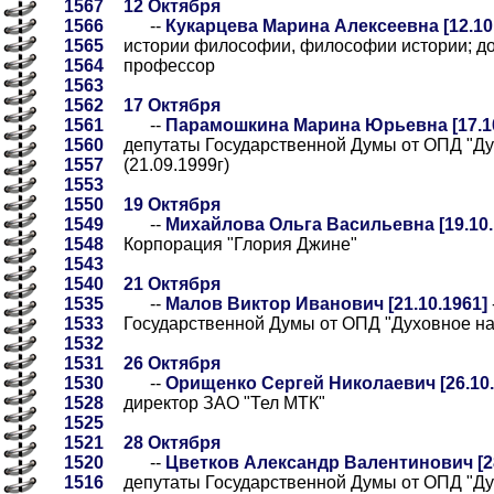
1567
12 Октября
1566
--
Кукарцева Марина Алексеевна [12.10
1565
истории философии, философии истории; до
1564
профессор
1563
1562
17 Октября
1561
--
Парамошкина Марина Юрьевна [17.10
1560
депутаты Государственной Думы от ОПД "Ду
1557
(21.09.1999г)
1553
1550
19 Октября
1549
--
Михайлова Ольга Васильевна [19.10.
1548
Корпорация "Глория Джине"
1543
1540
21 Октября
1535
--
Малов Виктор Иванович [21.10.1961]
1533
Государственной Думы от ОПД "Духовное нас
1532
1531
26 Октября
1530
--
Орищенко Сергей Николаевич [26.10.
1528
директор ЗАО "Тел МТК"
1525
1521
28 Октября
1520
--
Цветков Александр Валентинович [28
1516
депутаты Государственной Думы от ОПД "Ду