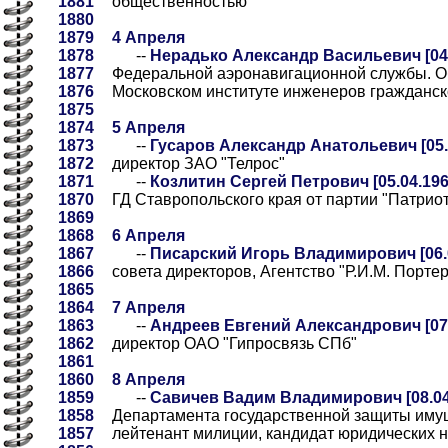
1881
общественностью
1880
1879
4 Апреля
1878
--
Нерадько Александр Васильевич [04.
1877
Федеральной аэронавигационной службы. О
1876
Московском институте инженеров гражданск
1875
1874
5 Апреля
1873
--
Гусаров Александр Анатольевич [05.
1872
директор ЗАО "Телрос"
1871
--
Козлитин Сергей Петрович [05.04.196
1870
ГД Ставропольского края от партии "Патриот
1869
1868
6 Апреля
1867
--
Писарский Игорь Владимирович [06.
1866
совета директоров, Агентство "Р.И.М. Порте
1865
1864
7 Апреля
1863
--
Андреев Евгений Александрович [07.
1862
директор ОАО "Гипросвязь СПб"
1861
1860
8 Апреля
1859
--
Савичев Вадим Владимирович [08.04
1858
Департамента государственной защиты иму
1857
лейтенант милиции, кандидат юридических н