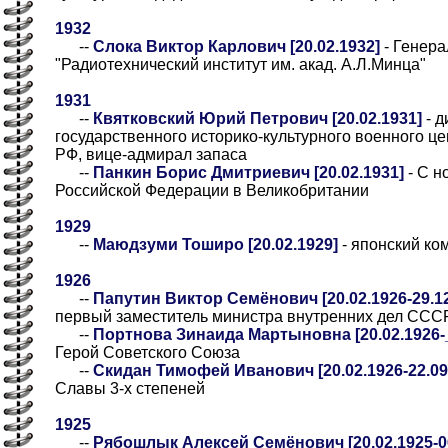
1932
--
Слока Виктор Карлович [20.02.1932]
- Генера
"Радиотехнический институт им. акад. А.Л.Минца"
1931
--
Квятковский Юрий Петрович [20.02.1931]
- д
государственного историко-культурного военного ц
РФ, вице-адмирал запаса
--
Панкин Борис Дмитриевич [20.02.1931]
- С н
Российской Федерации в Великобритании
1929
--
Маюдзуми Тоширо [20.02.1929]
- японский ко
1926
--
Папутин Виктор Семёнович [20.02.1926-29.12
первый заместитель министра внутренних дел ССС
--
Портнова Зинаида Мартыновна [20.02.1926-__
Герой Советского Союза
--
Скидан Тимофей Иванович [20.02.1926-22.09
Славы 3-х степеней
1925
--
Рябошлык Алексей Семёнович [20.02.1925-06