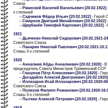
Союза
--
Ржанский Василий Васильевич [20.02.1922]
х степеней
--
Садчиков Фёдор Ильич [20.02.1922]
- Герой 
--
Смирнов Дмитрий Михайлович [20.02.1922]
--
Щербанёв Тимофей Карпович [20.02.1922]
- 
1921
--
Дьяченко Николай Сидорович [20.02.1921-24
Советского Союза
--
Панарин Николай Павлович [20.02.1921-10.11
Славы 3-х степеней
1920
--
Анналиев Абды Анналиевич [20.02.1920]
- В
председатель Совета Министров Туркменской ССР
--
Глазунов Пётр Алексеевич [20.02.1920]
- Гер
--
Догадайло Алексей Дмитриевич [20.02.1920]
--
Иллазаров Исай Иллазарович [20.02.1920-06.
Советского Союза
--
Полехов Филипп Романович [20.02.1920-16.0
Славы 3-х степеней
--
Пыткин Алексей Петрович [20.02.1920]
- Гер
1918