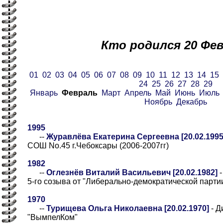
Кто родился 20 Фе
01
02
03
04
05
06
07
08
09
10
11
12
13
14
15
24
25
26
27
28
29
Январь
Февраль
Март
Апрель
Май
Июнь
Июль
Ноябрь
Декабрь
1995
--
Журавлёва Екатерина Сергеевна [20.02.1995
СОШ No.45 г.Чебоксары (2006-2007гг)
1982
--
Оглезнёв Виталий Васильевич [20.02.1982]
-
5-го созыва от "Либерально-демократической парти
1970
--
Турищева Ольга Николаевна [20.02.1970]
- Д
"ВымпелКом"