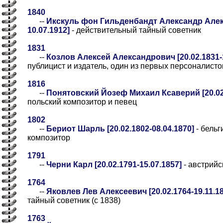
1840
--
Икскуль фон Гильденбандт Александр Алекс
10.07.1912]
- действительный тайный советник
1831
--
Козлов Алексей Александрович [20.02.1831-1
публицист и издатель, один из первых персоналисто
1816
--
Понятовский Йозеф Михаил Ксаверий [20.02.
польский композитор и певец
1802
--
Бериот Шарль [20.02.1802-08.04.1870]
- бельг
композитор
1791
--
Черни Карл [20.02.1791-15.07.1857]
- австрийс
1764
--
Яковлев Лев Алексеевич [20.02.1764-19.11.1
тайный советник (с 1838)
1763