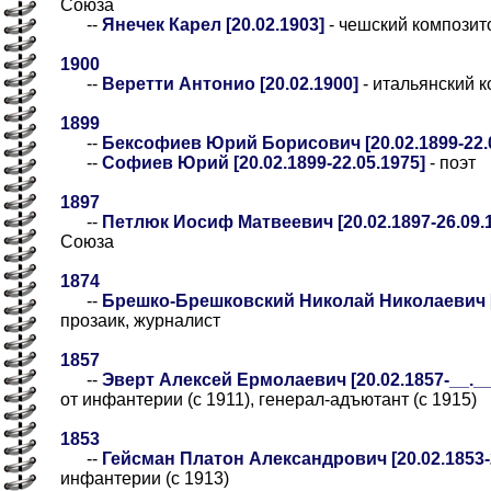
Союза
--
Янечек Карел [20.02.1903]
- чешский композит
1900
--
Веретти Антонио [20.02.1900]
- итальянский 
1899
--
Бексофиев Юрий Борисович [20.02.1899-22.0
--
Софиев Юрий [20.02.1899-22.05.1975]
- поэт
1897
--
Петлюк Иосиф Матвеевич [20.02.1897-26.09.
Союза
1874
--
Брешко-Брешковский Николай Николаевич [2
прозаик, журналист
1857
--
Эверт Алексей Ермолаевич [20.02.1857-__.__.
от инфантерии (с 1911), генерал-адъютант (с 1915)
1853
--
Гейсман Платон Александрович [20.02.1853-2
инфантерии (с 1913)