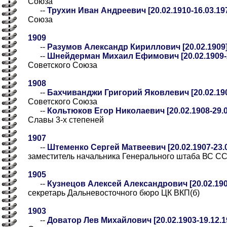
Союза
--
Трухин Иван Андреевич [20.02.1910-16.03.19
Союза
1909
--
Разумов Александр Кириллович [20.02.1909
--
Шнейдерман Михаил Ефимович [20.02.1909-2
Советского Союза
1908
--
Бахчиванджи Григорий Яковлевич [20.02.190
Советского Союза
--
Кольтюков Егор Николаевич [20.02.1908-29.0
Славы 3-х степеней
1907
--
Штеменко Сергей Матвеевич [20.02.1907-23.0
заместитель начальника Генерального штаба ВС С
1905
--
Кузнецов Алексей Александрович [20.02.1905
секретарь Дальневосточного бюро ЦК ВКП(б)
1903
--
Доватор Лев Михайлович [20.02.1903-19.12.1