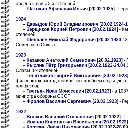
ордена Славы 3-х степеней
--
Шатохин Афанасий Ильич [20.02.1925]
- Гер
1924
--
Давыдов Юрий Владимирович [20.02.1924-17
--
Зерщиков Корней Петрович [20.02.1924]
- Ка
степеней
--
Шепелев Николай Фёдорович [20.02.1924-12.
Советского Союза
1923
--
Казаков Анатолий Семёнович [20.02.1923]
- 
--
Рыхлик Пётр Григорьевич [20.02.1923-24.04.
Славы 3-х степеней
--
Телятников Георгий Викторович [20.02.1923
философско-методологических проблем науки; докт
профессор
--
Третьяк Иван Моисеевич [20.02.1923]
- в 198
министра обороны СССР
--
Фролов Василий Сергеевич [20.02.1923]
- Ге
1922
--
Волков Василий Степанович [20.02.1922]
- Г
--
Иванов Константин Васильевич [20.02.1922]
--
Корязин Дисан Николаевич [20.02.1922-28.09