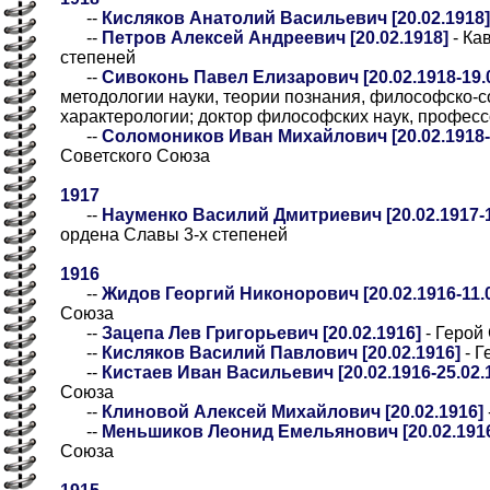
--
Кисляков Анатолий Васильевич [20.02.1918]
--
Петров Алексей Андреевич [20.02.1918]
- Ка
степеней
--
Сивоконь Павел Елизарович [20.02.1918-19.0
методологии науки, теории познания, философско
характерологии; доктор философских наук, профес
--
Соломоников Иван Михайлович [20.02.1918-2
Советского Союза
1917
--
Науменко Василий Дмитриевич [20.02.1917-1
ордена Славы 3-х степеней
1916
--
Жидов Георгий Никонорович [20.02.1916-11.0
Союза
--
Зацепа Лев Григорьевич [20.02.1916]
- Герой
--
Кисляков Василий Павлович [20.02.1916]
- Г
--
Кистаев Иван Васильевич [20.02.1916-25.02.
Союза
--
Клиновой Алексей Михайлович [20.02.1916]
--
Меньшиков Леонид Емельянович [20.02.191
Союза