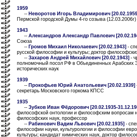
1959
--
Неворотов Игорь Владимирович [20.02.1959
Пермской городской Думы 4-го созыва (12.03.2006г)
1943
--
Александров Александр Павлович [20.02.19
Союза
--
Громов Михаил Николаевич [20.02.1943]
- сп
русской философии и культуры; доктор философски
--
Захаров Андрей Михайлович [20.02.1943]
- 
полномочный посол РФ в Объединенных Арабских Э
исторических наук
1939
--
Прокофьев Юрий Анатольевич [20.02.1939]
секретарь Московского горкома КПСС
1935
--
Зубков Иван Фёдорович [20.02.1935-31.12.19
философской онтологии и философским вопросам на
философских наук, профессор
--
Рабинович Вадим Львович [20.02.1935]
- спе
философии науки, культурологии и философии евр
культуры; кандидат химических наук, доктор филос