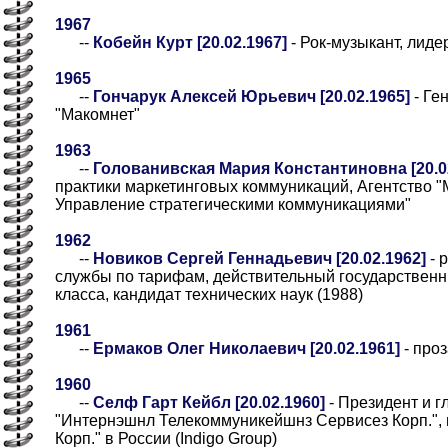
1967
--
Кобейн Курт [20.02.1967]
- Рок-музыкант, лиде
1965
--
Гончарук Алексей Юрьевич [20.02.1965]
- Ге
"Макомнет"
1963
--
Голованивская Мария Константиновна [20.0
практики маркетинговых коммуникаций, Агентство 
Управление стратегическими коммуникациями"
1962
--
Новиков Сергей Геннадьевич [20.02.1962]
- 
службы по тарифам, действительный государственн
класса, кандидат технических наук (1988)
1961
--
Ермаков Олег Николаевич [20.02.1961]
- проз
1960
--
Селф Гарт Кейбл [20.02.1960]
- Президент и г
"Интернэшнл Телекоммуникейшнз Сервисез Корп.",
Корп." в России (Indigo Group)