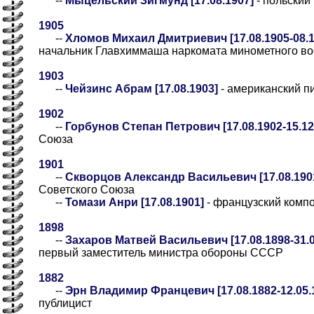
--
Мыцельский Зигмунд [17.08.1907]
- польский
1905
--
Хломов Михаил Дмитриевич [17.08.1905-08.1
начальник Главхиммаша наркомата минометного 
1903
--
Чейзинс Абрам [17.08.1903]
- американский п
1902
--
Горбунов Степан Петрович [17.08.1902-15.12
Союза
1901
--
Скворцов Александр Васильевич [17.08.1901
Советского Союза
--
Томази Анри [17.08.1901]
- французский комп
1898
--
Захаров Матвей Васильевич [17.08.1898-31.0
первый заместитель министра обороны СССР
1882
--
Эрн Владимир Францевич [17.08.1882-12.05.
публицист