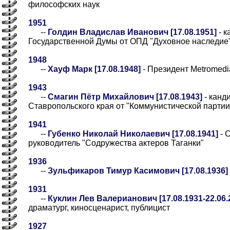
философских наук
1951
--
Голдин Владислав Иванович [17.08.1951]
- к
Государственной Думы от ОПД "Духовное наследие" 
1948
--
Хауф Марк [17.08.1948]
- Президент Metromedia
1943
--
Смагин Пётр Михайлович [17.08.1943]
- канд
Ставропольского края от "Коммунистической партии
1941
--
Губенко Николай Николаевич [17.08.1941]
- 
руководитель "Содружества актеров Таганки"
1936
--
Зульфикаров Тимур Касимович [17.08.1936]
1931
--
Куклин Лев Валерианович [17.08.1931-22.06.
драматург, киносценарист, публицист
1927