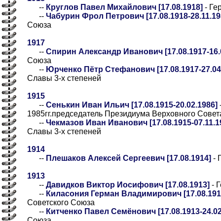
--
Круглов Павел Михайлович [17.08.1918]
- Ге
--
Чабурин Фрол Петрович [17.08.1918-28.11.19
Союза
1917
--
Спирин Александр Иванович [17.08.1917-16.
Союза
--
Юрченко Пётр Стефанович [17.08.1917-27.04
Славы 3-х степеней
1915
--
Сенькин Иван Ильич [17.08.1915-20.02.1986]
1985гг.председатель Президиума Верховного Сове
--
Чекмазов Иван Иванович [17.08.1915-07.11.1
Славы 3-х степеней
1914
--
Плешаков Алексей Сергеевич [17.08.1914]
- 
1913
--
Давидков Виктор Иосифович [17.08.1913]
- 
--
Киласония Герман Владимирович [17.08.1913
Советского Союза
--
Китченко Павел Семёнович [17.08.1913-24.02
Союза