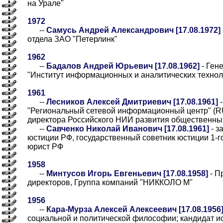
на Урале"
1972
--
Самусь Андрей Александрович [17.08.1972]
отдела ЗАО "Петерлинк"
1962
--
Бадалов Андрей Юрьевич [17.08.1962]
- Ген
"Институт информационных и аналитических технол
1961
--
Лесников Алексей Дмитриевич [17.08.1961]
-
"Региональный сетевой информационный центр" (RU
директора Российского НИИ развития общественн
--
Савченко Николай Иванович [17.08.1961]
- з
юстиции РФ, государственный советник юстиции 1-г
юрист РФ
1958
--
Минтусов Игорь Евгеньевич [17.08.1958]
- П
директоров, Группа компаний "НИККОЛО М"
1956
--
Кара-Мурза Алексей Алексеевич [17.08.1956
социальной и политической философии; кандидат ис