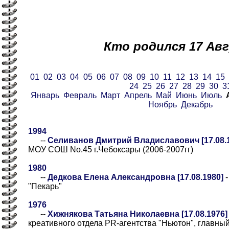
Кто родился 17 Ав
01
02
03
04
05
06
07
08
09
10
11
12
13
14
15
24
25
26
27
28
29
30
3
Январь
Февраль
Март
Апрель
Май
Июнь
Июль
Ноябрь
Декабрь
1994
--
Селиванов Дмитрий Владиславович [17.08.
МОУ СОШ No.45 г.Чебоксары (2006-2007гг)
1980
--
Дедкова Елена Александровна [17.08.1980]
-
"Пекарь"
1976
--
Хижнякова Татьяна Николаевна [17.08.1976]
креативного отдела PR-агентства "Ньютон", главны