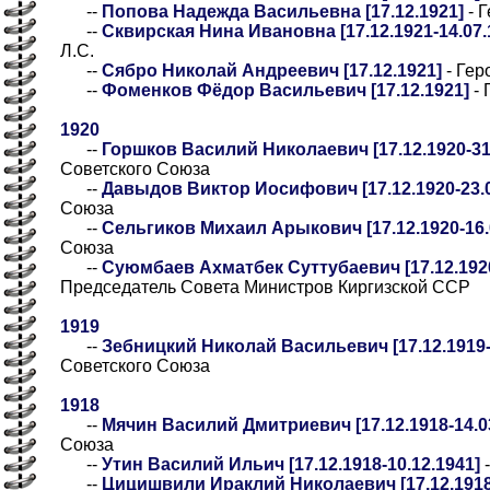
--
Попова Надежда Васильевна [17.12.1921]
- 
--
Сквирская Нина Ивановна [17.12.1921-14.07.
Л.С.
--
Сябро Николай Андреевич [17.12.1921]
- Гер
--
Фоменков Фёдор Васильевич [17.12.1921]
- 
1920
--
Горшков Василий Николаевич [17.12.1920-31
Советского Союза
--
Давыдов Виктор Иосифович [17.12.1920-23.0
Союза
--
Сельгиков Михаил Арыкович [17.12.1920-16.
Союза
--
Суюмбаев Ахматбек Суттубаевич [17.12.192
Председатель Совета Министров Киргизской ССР
1919
--
Зебницкий Николай Васильевич [17.12.1919-
Советского Союза
1918
--
Мячин Василий Дмитриевич [17.12.1918-14.0
Союза
--
Утин Василий Ильич [17.12.1918-10.12.1941]
-
--
Цицишвили Ираклий Николаевич [17.12.1918