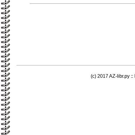
(c) 2017 AZ-libr.ру ::