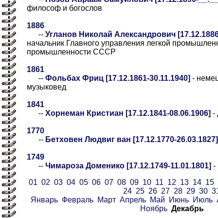
философ и богослов
1886
--
Угланов Николай Александрович [17.12.1886-
начальник Главного управления легкой промышлен
промышленности СССР
1861
--
Фольбах Фриц [17.12.1861-30.11.1940]
- неме
музыковед
1841
--
Хорнеман Кристиан [17.12.1841-08.06.1906]
-
1770
--
Бетховен Людвиг ван [17.12.1770-26.03.1827]
1749
--
Чимароза Доменико [17.12.1749-11.01.1801]
-
01
02
03
04
05
06
07
08
09
10
11
12
13
14
15
24
25
26
27
28
29
30
3
Январь
Февраль
Март
Апрель
Май
Июнь
Июль
Ноябрь
Декабрь