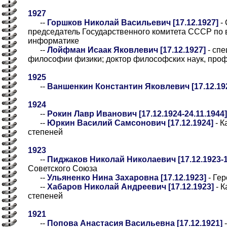
1927
--
Горшков Николай Васильевич [17.12.1927]
- 
председатель Государственного комитета СССР по 
информатике
--
Лойфман Исаак Яковлевич [17.12.1927]
- спе
философии физики; доктор философских наук, про
1925
--
Ваншенкин Константин Яковлевич [17.12.19
1924
--
Рокин Лавр Иванович [17.12.1924-24.11.1944]
--
Юркин Василий Самсонович [17.12.1924]
- К
степеней
1923
--
Пиджаков Николай Николаевич [17.12.1923-1
Советского Союза
--
Ульяненко Нина Захаровна [17.12.1923]
- Ге
--
Хабаров Николай Андреевич [17.12.1923]
- К
степеней
1921
--
Попова Анастасия Васильевна [17.12.1921]
-