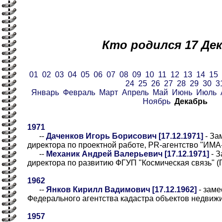
Кто родился 17 Де
01
02
03
04
05
06
07
08
09
10
11
12
13
14
15
24
25
26
27
28
29
30
3
Январь
Февраль
Март
Апрель
Май
Июнь
Июль
Ноябрь
Декабрь
1971
--
Даченков Игорь Борисович [17.12.1971]
- За
директора по проектной работе, PR-агентство "ИМА
--
Механик Андрей Валерьевич [17.12.1971]
- З
директора по развитию ФГУП "Космическая связь" (
1962
--
Янков Кирилл Вадимович [17.12.1962]
- заме
Федерального агентства кадастра объектов недвиж
1957