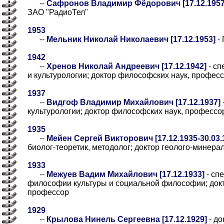
--
Сафронов Владимир Фёдорович [17.12.1957
ЗАО "РадиоТел"
1953
--
Мельник Николай Николаевич [17.12.1953]
- 
1942
--
Хренов Николай Андреевич [17.12.1942]
- сп
и культурологии; доктор философских наук, профес
1937
--
Видгоф Владимир Михайлович [17.12.1937]
культурологии; доктор философских наук, профессо
1935
--
Мейен Сергей Викторович [17.12.1935-30.03.
биолог-теоретик, методолог; доктор геолого-минера
1933
--
Межуев Вадим Михайлович [17.12.1933]
- сп
философии культуры и социальной философии; докт
профессор
1929
--
Крылова Нинель Сергеевна [17.12.1929]
- до