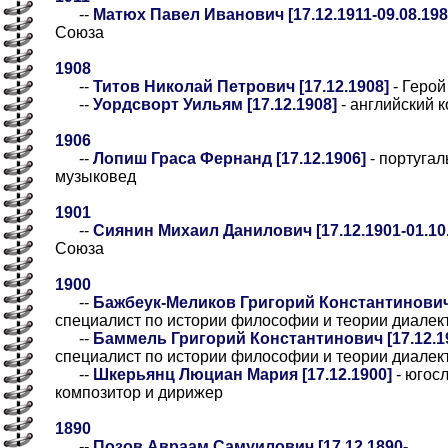
--
Матюх Павел Иванович [17.12.1911-09.08.198
Союза
1908
--
Титов Николай Петрович [17.12.1908]
- Герой
--
Уордсворт Уильям [17.12.1908]
- английский 
1906
--
Лопиш Граса Фернанд [17.12.1906]
- португал
музыковед
1901
--
Сиянин Михаил Данилович [17.12.1901-01.10
Союза
1900
--
Бажбеук-Меликов Григорий Константинович [
специалист по истории философии и теории диалек
--
Баммель Григорий Константинович [17.12.19
специалист по истории философии и теории диалек
--
Шкерьянц Люциан Мария [17.12.1900]
- югосл
композитор и дирижер
1890
--
Позов Авраам Самуилович [17.12.1890-__.__.