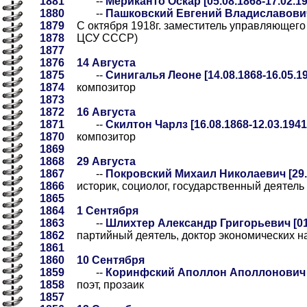
1881
--
Мериканто Оскар [05.08.1868-17.02.19
1880
--
Пашковский Евгений Владиславович [
1879
С октября 1918г. заместитель управляющего
1878
ЦСУ СССР)
1877
1876
14 Августа
1875
--
Синигалья Леоне [14.08.1868-16.05.1
1874
композитор
1873
1872
16 Августа
1871
--
Скилтон Чарлз [16.08.1868-12.03.1941
1870
композитор
1869
1868
29 Августа
1867
--
Покровский Михаил Николаевич [29.0
1866
историк, социолог, государственный деятель
1865
1864
1 Сентября
1863
--
Шлихтер Александр Григорьевич [01.
1862
партийный деятель, доктор экономических на
1861
1860
10 Сентября
1859
--
Коринфский Аполлон Аполлонович [1
1858
поэт, прозаик
1857