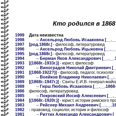
Кто родился в 1868
1999
Дата неизвестна
1998
--
Аксельрод Любовь Исааковна [__.__.
1997
[род.1868г.]
- философ, литературовед
1996
--
Аксельрод Любовь Ицыковна [__.__.1
1995
[род.1868г.]
- философ, литературовед
1994
--
Берман Яков Александрович [__.__.1
1993
[(1868г.-1933г.)]
- юрист, философ
1992
--
Виноградов Николай Дмитриевич [__.
1991
[(1868-1922?)]
- философ, педагог, психолог
1990
--
Воейков Владимир Николаевич [__.__
1989
[(1868г.-1947г.)]
- Свиты Е.И.В. генерал-майор
1988
--
Гирш Любовь Исааковна [__.__.1868-0
1986
философ, литературовед
1985
--
Покровский Иосиф Алексеевич [__.__
1984
[(1868г.-1920г.)]
- юрист, историк римского пр
1983
--
Рейснер Михаил Андреевич [__.__.186
1982
- правовед, социолог, историк и философ
1981
--
Риттих Александр Александрович [__