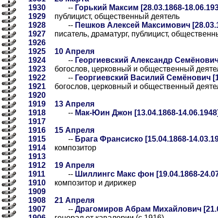
1930
--
Горький Максим [28.03.1868-18.06.193
1929
публицист, общественный деятель
1928
--
Пешков Алексей Максимович [28.03.1
1927
писатель, драматург, публицист, общественн
1926
1925
10 Апреля
1924
--
Георгиевский Александр Семёнович [
1923
богослов, церковный и общественный деяте
1922
--
Георгиевский Василий Семёнович [10
1921
богослов, церковный и общественный деяте
1920
1919
13 Апреля
1918
--
Мак-Юин Джон [13.04.1868-14.06.1948
1917
1916
15 Апреля
1915
--
Брага Франсиско [15.04.1868-14.03.1
1914
композитор
1913
1912
19 Апреля
1911
--
Шиллингс Макс фон [19.04.1868-24.07
1910
композитор и дирижер
1909
1908
21 Апреля
1907
--
Драгомиров Абрам Михайлович [21.04
1906
генерал от кавалерии (с 1916)