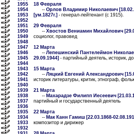
1955
18 Февраля
1954
--
Орлов Владимир Николаевич [18.02.1
1953
[ум.1827г.]
- генерал-лейтенант (с 1915).
1952
1951
29 Февраля
1950
--
Хвостов Вениамин Михайлович [29.02
1949
социолог, правовед
1948
1947
12 Марта
1946
--
Лепешинский Пантелеймон Николаеви
1945
29.09.1944]
- партийный деятель, историк, до
1944
1943
15 Марта
1942
--
Ляцкий Евгений Александрович [15.0
1941
историк литературы, критик, этнограф, фоль
1940
1939
21 Марта
1938
--
Махарадзе Филипп Иесеевич [21.03.1
1937
партийный и государственный деятель
1936
1935
22 Марта
1934
--
Мак Канн Гамиш [22.03.1868-02.08.191
1933
композитор и дирижер
1932
1931
28 Марта