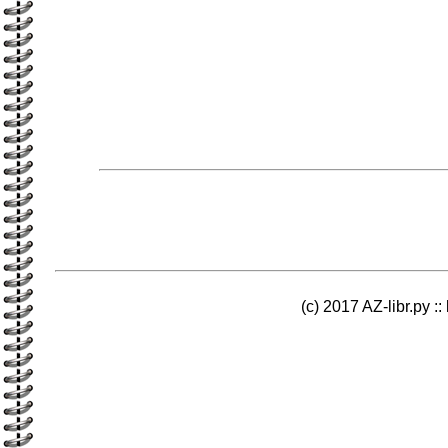
(c) 2017 AZ-libr.ру ::