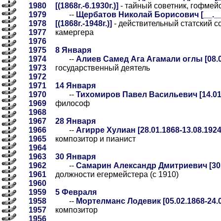
1980
[(1868г.-6.1930г.)]
- тайный советник, гофмей
1979
--
Щербатов Николай Борисович [__.__.
1978
[(1868г.-1948г.)]
- действительный статский со
1977
камергера
1976
1975
8 Января
1974
--
Алиев Самед Ага Агамали оглы [08.01
1973
государственный деятель
1972
1971
14 Января
1970
--
Тихомиров Павел Васильевич [14.01
1969
философ
1968
1967
28 Января
1966
--
Агирре Хулиан [28.01.1868-13.08.1924
1965
композитор и пианист
1964
1963
30 Января
1962
--
Самарин Александр Дмитриевич [30.0
1961
должности егермейстера (с 1910)
1960
1959
5 Февраля
1958
--
Мортелманс Лодевик [05.02.1868-24.0
1957
композитор
1956