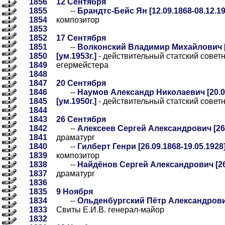
1856
12 Сентября
1855
--
Брандтс-Бейс Ян [12.09.1868-08.12.19
1854
композитор
1853
1852
17 Сентября
1851
--
Волконский Владимир Михайлович [1
1850
[ум.1953г.]
- действительный статский советн
1849
егермейстера
1848
1847
20 Сентября
1846
--
Наумов Александр Николаевич [20.09
1845
[ум.1950г.]
- действительный статский советн
1844
1843
26 Сентября
1842
--
Алексеев Сергей Александрович [26.
1841
драматург
1840
--
Гилберт Генри [26.09.1868-19.05.1928
1839
композитор
1838
--
Найдёнов Сергей Александрович [26.
1837
драматург
1836
1835
9 Ноября
1834
--
Ольденбургский Пётр Александрович 
1833
Свиты Е.И.В. генерал-майор
1832