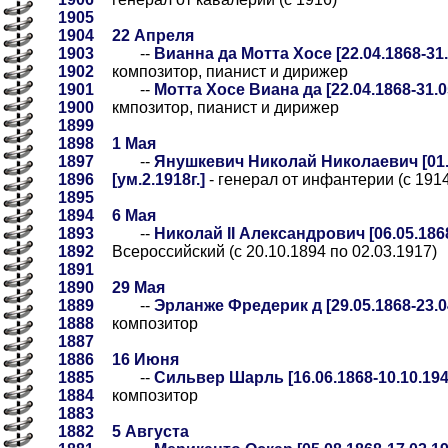
1905
1904
22 Апреля
1903
--
Вианна да Мотта Хосе [22.04.1868-31.
1902
композитор, пианист и дирижер
1901
--
Мотта Хосе Виана да [22.04.1868-31.0
1900
кмпозитор, пианист и дирижер
1899
1898
1 Мая
1897
--
Янушкевич Николай Николаевич [01.0
1896
[ум.2.1918г.]
- генерал от инфантерии (с 191
1895
1894
6 Мая
1893
--
Николай II Александрович [06.05.1868
1892
Всероссийский (с 20.10.1894 по 02.03.1917)
1891
1890
29 Мая
1889
--
Эрланже Фредерик д [29.05.1868-23.0
1888
композитор
1887
1886
16 Июня
1885
--
Сильвер Шарль [16.06.1868-10.10.194
1884
композитор
1883
1882
5 Августа