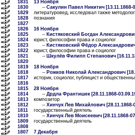
1831
13 Ноября
1830
--
Сакулин Павел Никитич [13.11.1868-0
1829
литературовед, исследовал также методоло
1828
познания
1827
1826
16 Ноября
1825
--
Кистяковский Богдан Александрович 
1824
юрист, философии права и социолог
1823
--
Кистяковский Фёдор Александрович [
1822
юрист, философии права и социолог
1821
--
Шкулёв Филипп Степанович [16.11.18
1820
1819
18 Ноября
1818
--
Рожков Николай Александрович [18.1
1817
историк, социолог, публицист и общественны
1816
1815
28 Ноября
1814
--
Дрдла Франтишек [28.11.1868-03.09.1
1813
композитор
1812
--
Хинчук Лев Михайлович [28.11.1868-0
1811
государственный деятель
1810
--
Хинчук Лев Моисеевич [28.11.1868-07
1809
государственный деятель
1808
1807
7 Декабря