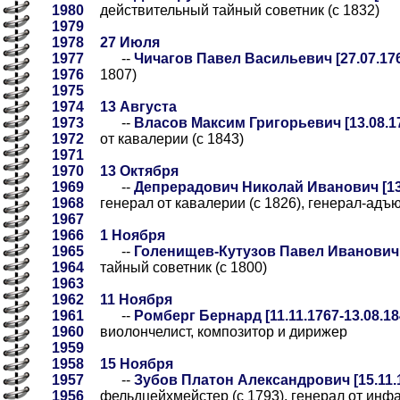
1980
действительный тайный советник (с 1832)
1979
1978
27 Июля
1977
--
Чичагов Павел Васильевич [27.07.176
1976
1807)
1975
1974
13 Августа
1973
--
Власов Максим Григорьевич [13.08.17
1972
от кавалерии (с 1843)
1971
1970
13 Октября
1969
--
Депрерадович Николай Иванович [13.
1968
генерал от кавалерии (с 1826), генерал-адъю
1967
1966
1 Ноября
1965
--
Голенищев-Кутузов Павел Иванович [0
1964
тайный советник (с 1800)
1963
1962
11 Ноября
1961
--
Ромберг Бернард [11.11.1767-13.08.18
1960
виолончелист, композитор и дирижер
1959
1958
15 Ноября
1957
--
Зубов Платон Александрович [15.11.1
1956
фельдцейхмейстер (с 1793), генерал от инфа