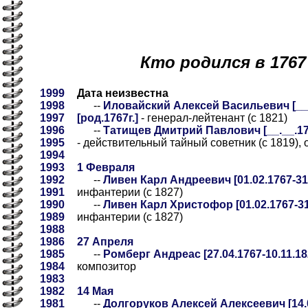
Кто родился в 1767
1999
Дата неизвестна
1998
--
Иловайский Алексей Васильевич [__._
1997
[род.1767г.]
- генерал-лейтенант (с 1821)
1996
--
Татищев Дмитрий Павлович [__.__.176
1995
- действительный тайный советник (с 1819), 
1994
1993
1 Февраля
1992
--
Ливен Карл Андреевич [01.02.1767-31
1991
инфантерии (с 1827)
1990
--
Ливен Карл Христофор [01.02.1767-31
1989
инфантерии (с 1827)
1988
1986
27 Апреля
1985
--
Ромберг Андреас [27.04.1767-10.11.18
1984
композитор
1983
1982
14 Мая
1981
--
Долгоруков Алексей Алексеевич [14.0