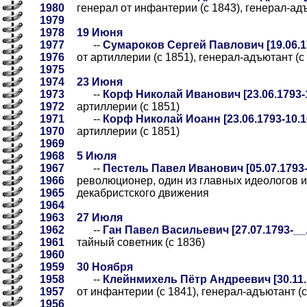
1980
генерал от инфантерии (с 1843), генерал-адъ
1979
1978
19 Июня
1977
--
Сумароков Сергей Павлович [19.06.17
1976
от артиллерии (с 1851), генерал-адъютант (с
1975
1974
23 Июня
1973
--
Корф Николай Иванович [23.06.1793-1
1972
артиллерии (с 1851)
1971
--
Корф Николай Иоанн [23.06.1793-10.1
1970
артиллерии (с 1851)
1969
1968
5 Июля
1967
--
Пестель Павел Иванович [05.07.1793-
1966
революционер, один из главных идеологов и
1965
декабристского движения
1964
1963
27 Июля
1962
--
Ган Павел Васильевич [27.07.1793-__.
1961
тайный советник (с 1836)
1960
1959
30 Ноября
1958
--
Клейнмихель Пётр Андреевич [30.11.1
1957
от инфантерии (с 1841), генерал-адъютант (с
1956