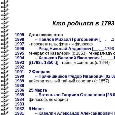
Кто родился в 1793
1999
Дата неизвестна
1998
--
Павлов Михаил Григорьевич [__.__.179
1997
- просветитель, физик и философ
1996
--
Реад Николай Андреевич [__.__.1793-0
1995
генерал от кавалерии (с 1853), генерал-адъю
1994
--
Ханыков Василий Яковлевич [__.__.17
1993
[(1793г.-1850г.)]
- тайный советник (с 1844)
1992
1991
2 Февраля
1990
--
Прянишников Фёдор Иванович [02.02.
1989
действительный тайный советник (с 1857)
1988
1986
25 Марта
1985
--
Батеньков Гавриил Степанович [25.03
1984
философ, декабрист
1983
1982
9 Июня
1981
--
Кавелин Александр Александрович [09