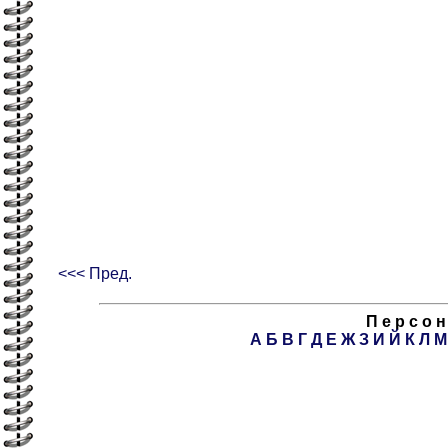
<<< Пред.
П е р с о н
А
Б
В
Г
Д
Е
Ж
З
И
Й
К
Л
М