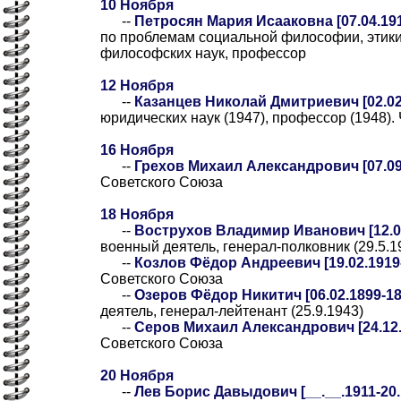
10 Ноября
--
Петросян Мария Исааковна [07.04.191
по проблемам социальной философии, этики
философских наук, профессор
12 Ноября
--
Казанцев Николай Дмитриевич [02.02.
юридических наук (1947), профессор (1948).
16 Ноября
--
Грехов Михаил Александрович [07.09.
Советского Союза
18 Ноября
--
Вострухов Владимир Иванович [12.06
военный деятель, генерал-полковник (29.5.1
--
Козлов Фёдор Андреевич [19.02.1919-
Советского Союза
--
Озеров Фёдор Никитич [06.02.1899-18
деятель, генерал-лейтенант (25.9.1943)
--
Серов Михаил Александрович [24.12.1
Советского Союза
20 Ноября
--
Лев Борис Давыдович [__.__.1911-20.1