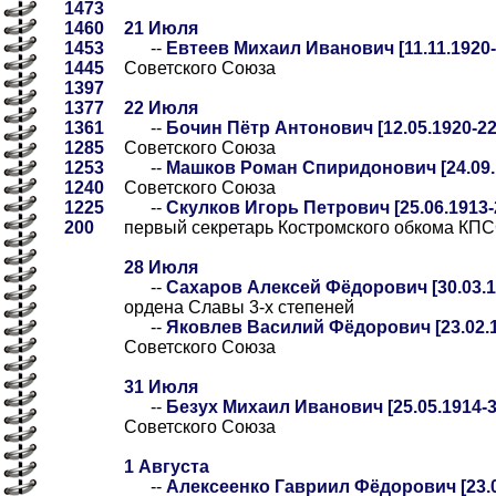
1473
1460
21 Июля
1453
--
Евтеев Михаил Иванович [11.11.1920-
1445
Советского Союза
1397
1377
22 Июля
1361
--
Бочин Пётр Антонович [12.05.1920-22
1285
Советского Союза
1253
--
Машков Роман Спиридонович [24.09.1
1240
Советского Союза
1225
--
Скулков Игорь Петрович [25.06.1913-
200
первый секретарь Костромского обкома КП
28 Июля
--
Сахаров Алексей Фёдорович [30.03.19
ордена Славы 3-х степеней
--
Яковлев Василий Фёдорович [23.02.1
Советского Союза
31 Июля
--
Безух Михаил Иванович [25.05.1914-3
Советского Союза
1 Августа
--
Алексеенко Гавриил Фёдорович [23.03