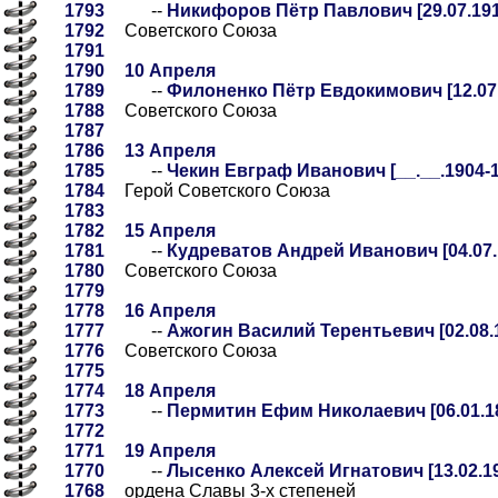
1793
--
Никифоров Пётр Павлович [29.07.1917
1792
Советского Союза
1791
1790
10 Апреля
1789
--
Филоненко Пётр Евдокимович [12.07.
1788
Советского Союза
1787
1786
13 Апреля
1785
--
Чекин Евграф Иванович [__.__.1904-13
1784
Герой Советского Союза
1783
1782
15 Апреля
1781
--
Кудреватов Андрей Иванович [04.07.1
1780
Советского Союза
1779
1778
16 Апреля
1777
--
Ажогин Василий Терентьевич [02.08.1
1776
Советского Союза
1775
1774
18 Апреля
1773
--
Пермитин Ефим Николаевич [06.01.18
1772
1771
19 Апреля
1770
--
Лысенко Алексей Игнатович [13.02.19
1768
ордена Славы 3-х степеней