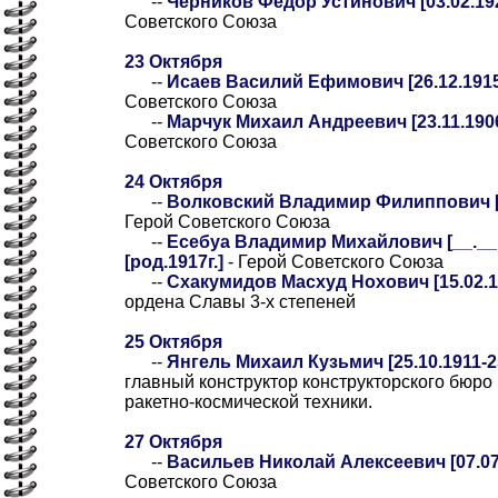
--
Черников Фёдор Устинович [03.02.192
Советского Союза
23 Октября
--
Исаев Василий Ефимович [26.12.1915
Советского Союза
--
Марчук Михаил Андреевич [23.11.1906
Советского Союза
24 Октября
--
Волковский Владимир Филиппович [14
Герой Советского Союза
--
Есебуа Владимир Михайлович [__.__.
[род.1917г.]
- Герой Советского Союза
--
Схакумидов Масхуд Нохович [15.02.19
ордена Славы 3-х степеней
25 Октября
--
Янгель Михаил Кузьмич [25.10.1911-2
главный конструктор конструкторского бюро
ракетно-космической техники.
27 Октября
--
Васильев Николай Алексеевич [07.07.
Советского Союза