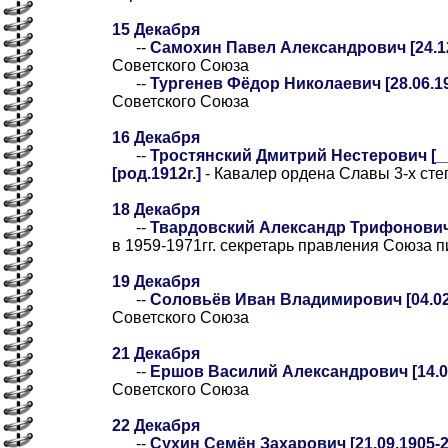
15 Декабря
--
Самохин Павел Александрович [24.12.
Советского Союза
--
Тургенев Фёдор Николаевич [28.06.19
Советского Союза
16 Декабря
--
Тростянский Дмитрий Нестерович [__.
[род.1912г.]
- Кавалер ордена Славы 3-х сте
18 Декабря
--
Твардовский Александр Трифонович [
в 1959-1971гг. секретарь правления Союза
19 Декабря
--
Соловьёв Иван Владимирович [04.02.
Советского Союза
21 Декабря
--
Ершов Василий Александрович [14.01
Советского Союза
22 Декабря
--
Сухин Семён Захарович [21.09.1905-2