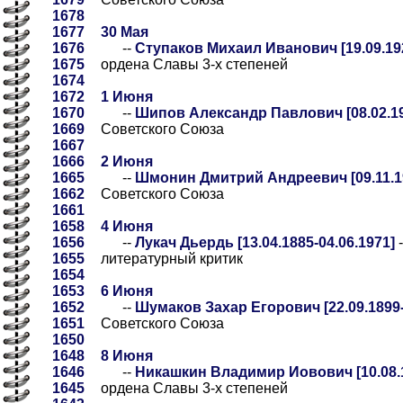
1678
1677
30 Мая
1676
--
Ступаков Михаил Иванович [19.09.192
1675
ордена Славы 3-х степеней
1674
1672
1 Июня
1670
--
Шипов Александр Павлович [08.02.19
1669
Советского Союза
1667
1666
2 Июня
1665
--
Шмонин Дмитрий Андреевич [09.11.19
1662
Советского Союза
1661
1658
4 Июня
1656
--
Лукач Дьердь [13.04.1885-04.06.1971]
-
1655
литературный критик
1654
1653
6 Июня
1652
--
Шумаков Захар Егорович [22.09.1899-
1651
Советского Союза
1650
1648
8 Июня
1646
--
Никашкин Владимир Иовович [10.08.1
1645
ордена Славы 3-х степеней