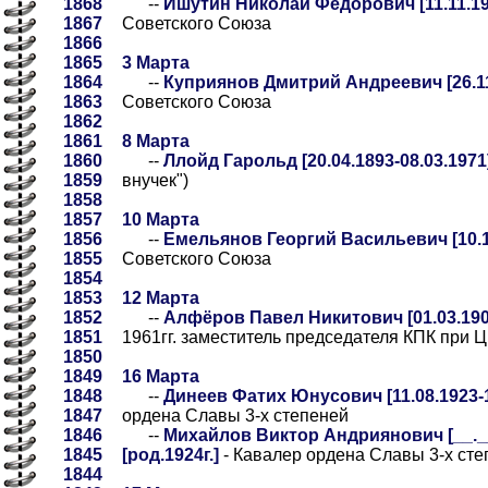
1868
--
Ишутин Николай Фёдорович [11.11.190
1867
Советского Союза
1866
1865
3 Марта
1864
--
Куприянов Дмитрий Андреевич [26.11.
1863
Советского Союза
1862
1861
8 Марта
1860
--
Ллойд Гарольд [20.04.1893-08.03.1971
1859
внучек")
1858
1857
10 Марта
1856
--
Емельянов Георгий Васильевич [10.12
1855
Советского Союза
1854
1853
12 Марта
1852
--
Алфёров Павел Никитович [01.03.1906
1851
1961гг. заместитель председателя КПК при 
1850
1849
16 Марта
1848
--
Динеев Фатих Юнусович [11.08.1923-1
1847
ордена Славы 3-х степеней
1846
--
Михайлов Виктор Андриянович [__.__
1845
[род.1924г.]
- Кавалер ордена Славы 3-х сте
1844