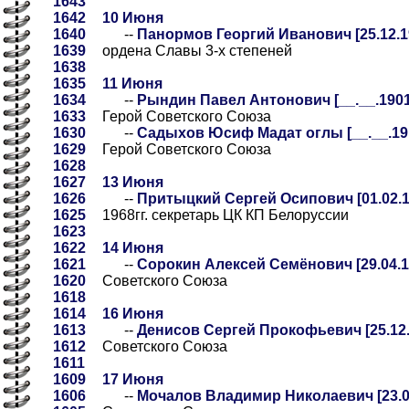
1643
1642
10 Июня
1640
--
Панормов Георгий Иванович [25.12.19
1639
ордена Славы 3-х степеней
1638
1635
11 Июня
1634
--
Рындин Павел Антонович [__.__.1901-1
1633
Герой Советского Союза
1630
--
Садыхов Юсиф Мадат оглы [__.__.1918
1629
Герой Советского Союза
1628
1627
13 Июня
1626
--
Притыцкий Сергей Осипович [01.02.19
1625
1968гг. секретарь ЦК КП Белоруссии
1623
1622
14 Июня
1621
--
Сорокин Алексей Семёнович [29.04.19
1620
Советского Союза
1618
1614
16 Июня
1613
--
Денисов Сергей Прокофьевич [25.12.1
1612
Советского Союза
1611
1609
17 Июня
1606
--
Мочалов Владимир Николаевич [23.01