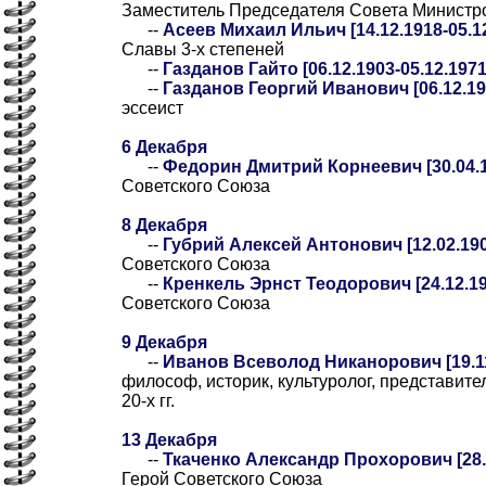
Заместитель Председателя Совета Минист
--
Асеев Михаил Ильич [14.12.1918-05.1
Славы 3-х степеней
--
Газданов Гайто [06.12.1903-05.12.1971
--
Газданов Георгий Иванович [06.12.19
эссеист
6 Декабря
--
Федорин Дмитрий Корнеевич [30.04.1
Советского Союза
8 Декабря
--
Губрий Алексей Антонович [12.02.190
Советского Союза
--
Кренкель Эрнст Теодорович [24.12.19
Советского Союза
9 Декабря
--
Иванов Всеволод Никанорович [19.11
философ, историк, культуролог, представит
20-х гг.
13 Декабря
--
Ткаченко Александр Прохорович [28.1
Герой Советского Союза