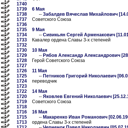
1740
1739
6 Мая
1738
--
Забалдев Вячеслав Михайлович [14.03
1737
Советского Союза
1736
1735
9 Мая
1734
--
Сивикьян Сергей Арменакович [11.01.
1733
Кавалер ордена Славы 3-х степеней
1732
1730
10 Мая
1729
--
Рябов Александр Александрович [28.0
1728
Герой Советского Союза
1727
1726
11 Мая
1725
--
Петников Григорий Николаевич [06.02
1724
переводчик
1723
1722
14 Мая
1720
--
Яковлев Евгений Николаевич [25.12.1
1719
Советского Союза
1718
1716
16 Мая
1715
--
Макаренко Иван Романович [02.06.190
1713
ордена Славы 3-х степеней
1712
--
Черненок Павел Николаевич [05.07.19