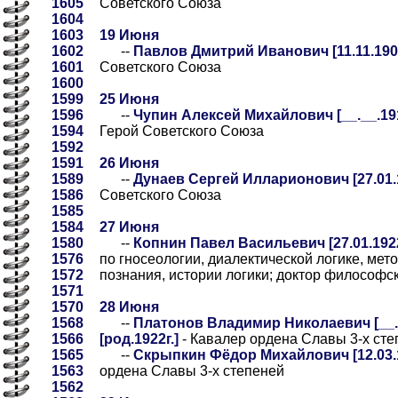
1605
Советского Союза
1604
1603
19 Июня
1602
--
Павлов Дмитрий Иванович [11.11.1907
1601
Советского Союза
1600
1599
25 Июня
1596
--
Чупин Алексей Михайлович [__.__.1913
1594
Герой Советского Союза
1592
1591
26 Июня
1589
--
Дунаев Сергей Илларионович [27.01.1
1586
Советского Союза
1585
1584
27 Июня
1580
--
Копнин Павел Васильевич [27.01.1922
1576
по гносеологии, диалектической логике, мет
1572
познания, истории логики; доктор философс
1571
1570
28 Июня
1568
--
Платонов Владимир Николаевич [__._
1566
[род.1922г.]
- Кавалер ордена Славы 3-х сте
1565
--
Скрыпкин Фёдор Михайлович [12.03.1
1563
ордена Славы 3-х степеней
1562