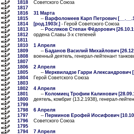
1818
Советского Союза
1817
1816
31 Марта
1815
--
Варфоломеев Карп Петрович [__.__.1
1814
[род.1903г.]
- Герой Советского Союза
1813
--
Росляков Степан Фёдорович [26.10.19
1812
ордена Славы 3-х степеней
1811
1810
1 Апреля
1809
--
Баданов Василий Михайлович [26.12.
1808
военный деятель, генерал-лейтенант танковы
1807
1806
2 Апреля
1805
--
Мерквиладзе Гарри Александрович [17
1804
Герой Советского Союза
1803
1802
4 Апреля
1801
--
Коломиец Трофим Калинович [28.09.1
1800
деятель, комбриг (13.2.1938), генерал-лейтен
1799
1798
6 Апреля
1797
--
Перминов Ерофей Иосифович [10.10.1
1796
Советского Союза
1795
1794
7 Апреля