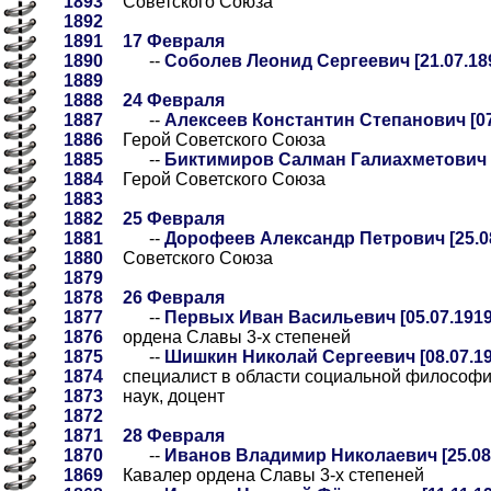
1893
Советского Союза
1892
1891
17 Февраля
1890
--
Соболев Леонид Сергеевич [21.07.189
1889
1888
24 Февраля
1887
--
Алексеев Константин Степанович [07.
1886
Герой Советского Союза
1885
--
Биктимиров Салман Галиахметович [1
1884
Герой Советского Союза
1883
1882
25 Февраля
1881
--
Дорофеев Александр Петрович [25.08
1880
Советского Союза
1879
1878
26 Февраля
1877
--
Первых Иван Васильевич [05.07.1919-
1876
ордена Славы 3-х степеней
1875
--
Шишкин Николай Сергеевич [08.07.192
1874
специалист в области социальной философи
1873
наук, доцент
1872
1871
28 Февраля
1870
--
Иванов Владимир Николаевич [25.08.
1869
Кавалер ордена Славы 3-х степеней