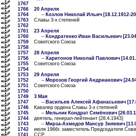
1767
1766
20 Апреля
1764
--
Козлов Николай Ильич [18.12.1912-20
1763
Славы 3-х степеней
1762
1761
23 Апреля
1760
--
Кондратенко Иван Васильевич [23.04.
1759
Советского Союза
1758
1757
28 Апреля
1756
--
Харитонов Николай Павлович [14.01.1
1755
Советского Союза
1754
1753
29 Апреля
1752
--
Морозов Георгий Андрианович [24.04.
1751
Советского Союза
1750
1749
3 Мая
1747
--
Васильев Алексей Афанасьевич [17.0
1746
Кавалер ордена Славы 3-х степеней
1745
--
Мельник Кондрат Семёнович [26.03.19
1744
деятель, генерал-лейтенант (28.4.1943)
1743
--
Мирза-Ахмедов Мансур Зияевич [13.01
1742
июля 1966г. заместитель Председателя Сове
1741
ССР