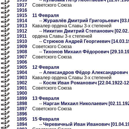
1917
Советского Союза
1916
1915
11 Февраля
1914
--
Журавлёв Дмитрий Григорьевич [03.01
1913
Кавалер ордена Славы 3-х степеней
1912
--
Никитин Дмитрий Степанович [02.02.1
1911
ордена Славы 3-х степеней
1910
--
Стрюков Андрей Георгиевич [14.03.19
1909
Советского Союза
1908
--
Тихонов Михаил Фёдорович [29.10.190
1907
Советского Союза
1906
1905
12 Февраля
1904
--
Александров Фёдор Александрович [2
1903
Кавалер ордена Славы 3-х степеней
1902
--
Косяк Иван Романович [22.04.1922-12
1901
Советского Союза
1900
1899
13 Февраля
1898
--
Нарган Михаил Николаевич [02.11.192
1897
Советского Союза
1896
1895
15 Февраля
1894
--
Черевичный Иван Иванович [01.04.19