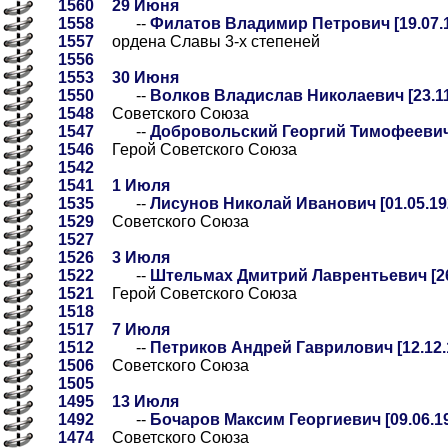
1560
29 Июня
1558
--
Филатов Владимир Петрович [19.07.1
1557
ордена Славы 3-х степеней
1556
1553
30 Июня
1550
--
Волков Владислав Николаевич [23.11.
1548
Советского Союза
1547
--
Добровольский Георгий Тимофеевич [
1546
Герой Советского Союза
1542
1541
1 Июля
1535
--
Лисунов Николай Иванович [01.05.192
1529
Советского Союза
1527
1526
3 Июля
1522
--
Штельмах Дмитрий Лаврентьевич [26.
1521
Герой Советского Союза
1518
1517
7 Июля
1512
--
Петриков Андрей Гаврилович [12.12.1
1506
Советского Союза
1505
1495
13 Июля
1492
--
Бочаров Максим Георгиевич [09.06.19
1474
Советского Союза