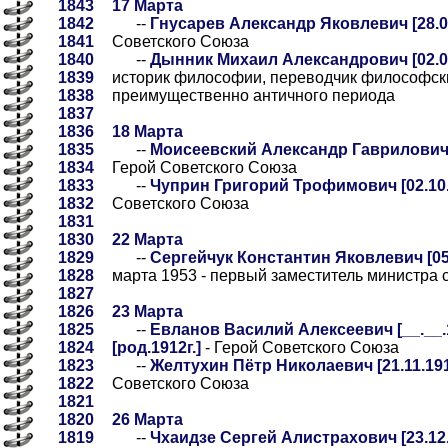
1843
17 Марта
1842
--
Гнусарев Александр Яковлевич [28.03
1841
Советского Союза
1840
--
Дынник Михаил Александрович [02.03
1839
историк философии, переводчик философски
1838
преимущественно античного периода
1837
1836
18 Марта
1835
--
Моисеевский Александр Гаврилович [
1834
Герой Советского Союза
1833
--
Чуприн Григорий Трофимович [02.10.
1832
Советского Союза
1831
1830
22 Марта
1829
--
Сергейчук Константин Яковлевич [05.
1828
марта 1953 - первый заместитель министра
1827
1826
23 Марта
1825
--
Евланов Василий Алексеевич [__.__.1
1824
[род.1912г.]
- Герой Советского Союза
1823
--
Желтухин Пётр Николаевич [21.11.191
1822
Советского Союза
1821
1820
26 Марта
1819
--
Чхаидзе Сергей Алистрахович [23.12.