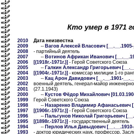
Кто умер в 1971 г
2010
Дата неизвестна
2009
--
Вагов Алексей Власович [__.__.1905-__
2008
- партийный деятель
2007
--
Вотинов Африкан Иванович [__.__.19
2006
[(1918г.-1971г.)]
- Герой Советского Союза
2005
--
Галкин Александр Григорьевич [__.__
2004
[(1904г.-1971г.)]
- комиссар милиции 1-го ранг
2003
--
Кац Арон Давидович [__.__.1901-__.__.1
2002
военный деятель, генерал-майор инженерно
2001
(27.1.1943)
2000
--
Кустов Фёдор Михайлович [01.03.1904-
1999
Герой Советского Союза
1998
--
Назаренко Владимир Афанасьевич [__
1997
[(1906г.-1971г.)]
- Герой Советского Союза
1996
--
Пальгунов Николай Григорьевич [__._
1995
[(1898г.-1971г.)]
- государственный деятель
1994
--
Перлов Илья Давыдович [__.__.1910-__
1993
- доктор юридических наук, профессор. Зас