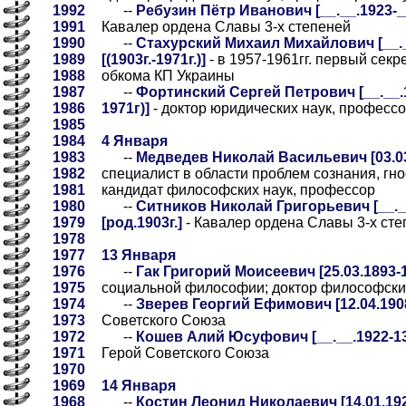
1992
--
Ребузин Пётр Иванович [__.__.1923-__
1991
Кавалер ордена Славы 3-х степеней
1990
--
Стахурский Михаил Михайлович [__.__
1989
[(1903г.-1971г.)]
- в 1957-1961гг. первый сек
1988
обкома КП Украины
1987
--
Фортинский Сергей Петрович [__.__.19
1986
1971г)]
- доктор юридических наук, профессо
1985
1984
4 Января
1983
--
Медведев Николай Васильевич [03.03.
1982
специалист в области проблем сознания, гно
1981
кандидат философских наук, профессор
1980
--
Ситников Николай Григорьевич [__.__
1979
[род.1903г.]
- Кавалер ордена Славы 3-х сте
1978
1977
13 Января
1976
--
Гак Григорий Моисеевич [25.03.1893-1
1975
социальной философии; доктор философских
1974
--
Зверев Георгий Ефимович [12.04.1908
1973
Советского Союза
1972
--
Кошев Алий Юсуфович [__.__.1922-13.
1971
Герой Советского Союза
1970
1969
14 Января
1968
--
Костин Леонид Николаевич [14.01.192