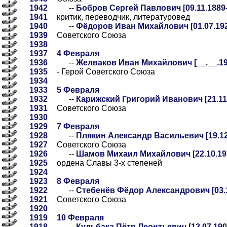
1942
--
Бобров Сергей Павлович [09.11.1889-
1941
критик, переводчик, литературовед
1940
--
Фёдоров Иван Михайлович [01.07.192
1939
Советского Союза
1938
1937
4 Февраля
1936
--
Желваков Иван Михайлович [__.__.191
1935
- Герой Советского Союза
1934
1933
5 Февраля
1932
--
Карижский Григорий Иванович [21.11.
1931
Советского Союза
1930
1929
7 Февраля
1928
--
Плякин Александр Васильевич [19.12.
1927
Советского Союза
1926
--
Шамов Михаил Михайлович [22.10.191
1925
ордена Славы 3-х степеней
1924
1923
8 Февраля
1922
--
Стебенёв Фёдор Александрович [03.1
1921
Советского Союза
1920
1919
10 Февраля
1918
--
Кульбака Пётр Леонтьевич [12.07.1902