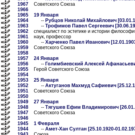
1967
Советского Союза
1966
1965
19 Января
1964
--
Рубцов Николай Михайлович [03.01.19
1963
--
Трофимов Павел Сергеевич [30.06.191
1962
специалист по эстетике и истории философи
1961
наук, профессор
1960
--
Харченко Павел Иванович [12.01.1903
1959
Советского Союза
1958
1957
24 Января
1956
--
Голимбиевский Алексей Афанасьевич 
1955
Герой Советского Союза
1954
1953
25 Января
1952
--
Актуганов Махмуд Сафиевич [25.12.19
1951
Советского Союза
1950
1949
27 Января
1948
--
Тягушев Ефим Владимирович [26.01.1
1947
Советского Союза
1946
1945
1 Февраля
1944
--
Амет-Хан Султан [25.10.1920-01.02.19
1943
Союза