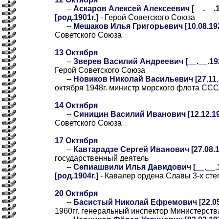
--
Аскаров Алексей Алексеевич [__.__.1
[род.1901г.]
- Герой Советского Союза
--
Мешаков Илья Григорьевич [10.08.192
Советского Союза
13 Октября
--
Зверев Василий Андреевич [__.__.1923
Герой Советского Союза
--
Новиков Николай Васильевич [27.11.1
октября 1948г. министр морского флота СС
14 Октября
--
Синицин Василий Иванович [12.12.19
Советского Союза
17 Октября
--
Кавтарадзе Сергей Иванович [27.08.1
государственный деятель
--
Сепиашвили Илья Давидович [__.__.1
[род.1904г.]
- Кавалер ордена Славы 3-х сте
20 Октября
--
Басистый Николай Ефремович [22.05.
1960гг. генеральный инспектор Министерс