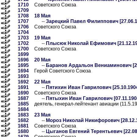
1710
Советского Союза
1709
1708
18 Мая
1707
--
Зарецкий Павел Филиппович [27.06.18
1706
Советского Союза
1704
1703
19 Мая
1702
--
Плысюк Николай Ефимович [21.12.191
1700
Советского Союза
1699
1696
20 Мая
1695
--
Баранов Ардальон Вениаминович [28.
1694
Герой Советского Союза
1693
1692
22 Мая
1691
--
Пятихин Иван Гаврилович [25.10.1904
1690
Советского Союза
1687
--
Пятыхин Иван Гаврилович [07.11.1904
1685
деятель, генерал-лейтенант авиации (11.5.1
1684
1683
23 Мая
1682
--
Мороз Николай Никифорович [28.12.1
1681
Советского Союза
1680
--
Цыганов Евгений Терентьевич [22.08.
1679
Советского Союза