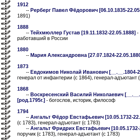
1912
--
Рерберг Павел Фёдорович [06.10.1835-22.05
1891)
1888
--
Тейхмюллер Густав [19.11.1832-22.05.1888]
-
работавший в России
1880
--
Мария Александровна [27.07.1824-22.05.188
1873
--
Евдокимов Николай Иванович [__.__.1804-22.
генерал от инфантерии (с 1864), генерал-адъютант (
1868
--
Воскресенский Василий Николаевич [__.__.1
[род.1795г.]
- богослов, историк, философ
1794
--
Ангальт Фёдор Евстафьевич [10.05.1732-22.
(с 1783), генерал-адъютант (с 1783)
--
Ангальт Фридрих Евстафьевич [10.05.1732-2
поручик (с 1783), генерал-адъютант (с 1783)