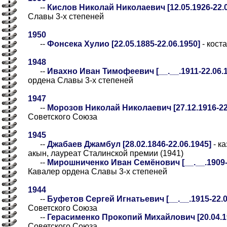
--
Кислов Николай Николаевич [12.05.1926-22.0
Славы 3-х степеней
1950
--
Фонсека Хулио [22.05.1885-22.06.1950]
- кост
1948
--
Ивахно Иван Тимофеевич [__.__.1911-22.06.19
ордена Славы 3-х степеней
1947
--
Морозов Николай Николаевич [27.12.1916-22
Советского Союза
1945
--
Джабаев Джамбул [28.02.1846-22.06.1945]
- к
акын, лауреат Сталинской премии (1941)
--
Мирошниченко Иван Семёнович [__.__.1909-22
Кавалер ордена Славы 3-х степеней
1944
--
Буфетов Сергей Игнатьевич [__.__.1915-22.06
Советского Союза
--
Герасименко Прокопий Михайлович [20.04.19
Советского Союза