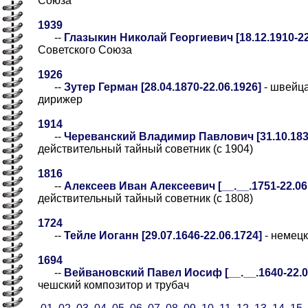
Союза
1939
--
Глазыкин Николай Георгиевич [18.12.1910-22
Советского Союза
1926
--
Зутер Герман [28.04.1870-22.06.1926]
- швейца
дирижер
1914
--
Череванский Владимир Павлович [31.10.1836
действительный тайный советник (с 1904)
1816
--
Алексеев Иван Алексеевич [__.__.1751-22.06.
действительный тайный советник (с 1808)
1724
--
Тейле Иоганн [29.07.1646-22.06.1724]
- немецк
1694
--
Вейвановский Павел Иосиф [__.__.1640-22.06
чешский композитор и трубач