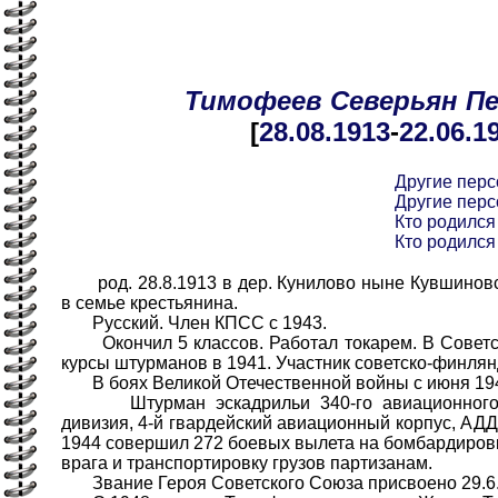
Тимофеев
Северьян
П
[
28.08
.1913
-
22.06
.1
Другие пер
Другие пер
Кто родился 
Кто родился 
род. 28.8.1913 в дер. Кунилово ныне Кувшиновск
в семье крестьянина.
Русский. Член КПСС с 1943.
Окончил 5 классов. Работал токарем. В Советск
курсы штурманов в 1941. Участник советско-финля
В боях Великой Отечественной войны с июня 19
Штурман эскадрильи 340-го авиационного п
дивизия, 4-й гвардейский авиационный корпус, АДД
1944 совершил 272 боевых вылета на бомбардировк
врага и транспортировку грузов партизанам.
Звание Героя Советского Союза присвоено 29.6.