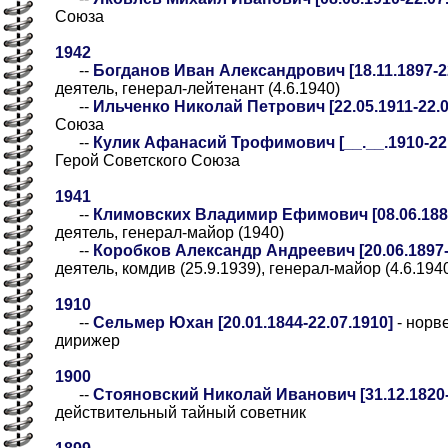
Союза
1942
--
Богданов Иван Александрович [18.11.1897-22
деятель, генерал-лейтенант (4.6.1940)
--
Ильченко Николай Петрович [22.05.1911-22.0
Союза
--
Кулик Афанасий Трофимович [__.__.1910-22.0
Герой Советского Союза
1941
--
Климовских Владимир Ефимович [08.06.1885
деятель, генерал-майор (1940)
--
Коробков Александр Андреевич [20.06.1897-
деятель, комдив (25.9.1939), генерал-майор (4.6.194
1910
--
Сельмер Юхан [20.01.1844-22.07.1910]
- норв
дирижер
1900
--
Стояновский Николай Иванович [31.12.1820-
действительный тайный советник