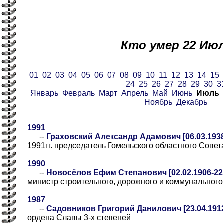
Кто умер 22 Ию
01
02
03
04
05
06
07
08
09
10
11
12
13
14
15
24
25
26
27
28
29
30
3
Январь
Февраль
Март
Апрель
Май
Июнь
Июль
Ноябрь
Декабрь
1991
--
Граховский Александр Адамович [06.03.1938
1991гг. председатель Гомельского областного Совет
1990
--
Новосёлов Ефим Степанович [02.02.1906-22.
министр строительного, дорожного и коммунально
1987
--
Садовников Григорий Данилович [23.04.1912
ордена Славы 3-х степеней