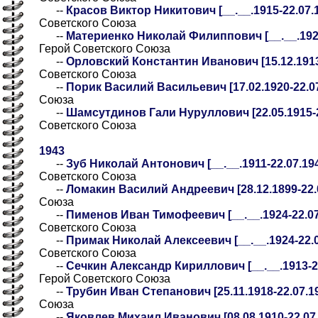
--
Красов Виктор Никитович [__.__.1915-22.07.1
Советского Союза
--
Материенко Николай Филиппович [__.__.1922-
Герой Советского Союза
--
Орловский Константин Иванович [15.12.1913
Советского Союза
--
Порик Василий Васильевич [17.02.1920-22.07
Союза
--
Шамсутдинов Гали Нуруллович [22.05.1915-2
Советского Союза
1943
--
Зуб Николай Антонович [__.__.1911-22.07.194
Советского Союза
--
Ломакин Василий Андреевич [28.12.1899-22.
Союза
--
Пименов Иван Тимофеевич [__.__.1924-22.07.
Советского Союза
--
Примак Николай Алексеевич [__.__.1924-22.07
Советского Союза
--
Сечкин Александр Кириллович [__.__.1913-22.
Герой Советского Союза
--
Трубин Иван Степанович [25.11.1918-22.07.1
Союза
--
Яковлев Михаил Иванович [08.08.1910-22.07.