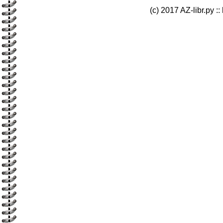
(c) 2017 AZ-libr.ру ::