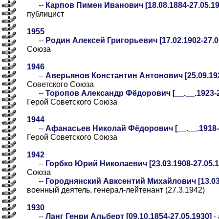
--
Карпов Пимен Иванович [18.08.1884-27.05.19
публицист
1955
--
Родин Алексей Григорьевич [17.02.1902-27.0
Союза
1946
--
Аверьянов Константин Антонович [25.09.192
Советского Союза
--
Торопов Александр Фёдорович [__.__.1923-27
Герой Советского Союза
1944
--
Афанасьев Николай Фёдорович [__.__.1918-27
Герой Советского Союза
1942
--
Горбко Юрий Николаевич [23.03.1908-27.05.1
Союза
--
Городнянский Авксентий Михайлович [13.03.
военный деятель, генерал-лейтенант (27.3.1942)
1930
--
Ланг Генри Альберт [09.10.1854-27.05.1930]
-