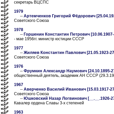
секретарь ВЦСПС
1979
--
Артемченков Григорий Фёдорович [25.04.192
Советского Союза
1978
--
Горшенин Константин Петрович [10.06.1907-2
- мае 1956гг. министр юстиции СССР
1977
--
Жиляев Константин Павлович [21.05.1923-27
Советского Союза
1976
--
Фрумкин Александр Наумович [24.10.1895-27
общественный деятель, академик АН СССР (29.3.19
1967
--
Аверченко Василий Иванович [15.03.1917-27
Советского Союза
--
Юшковский Назар Логвинович [__.__.1926-27.
Кавалер ордена Славы 3-х степеней
1963