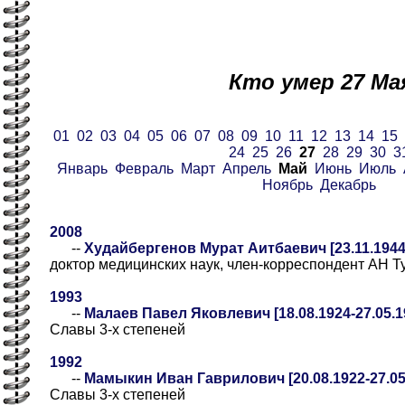
Кто умер 27 Ма
01
02
03
04
05
06
07
08
09
10
11
12
13
14
15
24
25
26
27
28
29
30
3
Январь
Февраль
Март
Апрель
Май
Июнь
Июль
Ноябрь
Декабрь
2008
--
Худайбергенов Мурат Аитбаевич [23.11.1944-2
доктор медицинских наук, член-корреспондент АН 
1993
--
Малаев Павел Яковлевич [18.08.1924-27.05.1
Славы 3-х степеней
1992
--
Мамыкин Иван Гаврилович [20.08.1922-27.05
Славы 3-х степеней