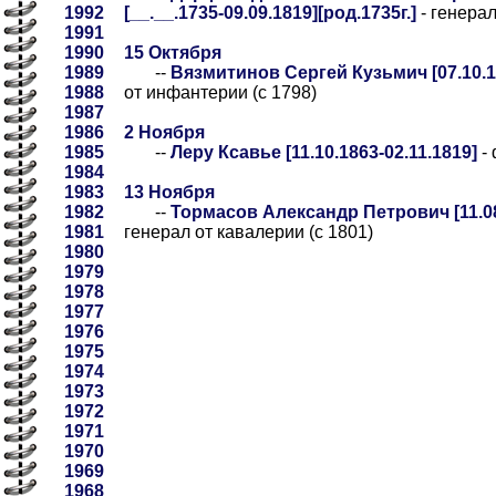
1992
[__.__.1735-09.09.1819][род.1735г.]
- генерал
1991
1990
15 Октября
1989
--
Вязмитинов Сергей Кузьмич [07.10.17
1988
от инфантерии (с 1798)
1987
1986
2 Ноября
1985
--
Леру Ксавье [11.10.1863-02.11.1819]
- 
1984
1983
13 Ноября
1982
--
Тормасов Александр Петрович [11.08
1981
генерал от кавалерии (с 1801)
1980
1979
1978
1977
1976
1975
1974
1973
1972
1971
1970
1969
1968