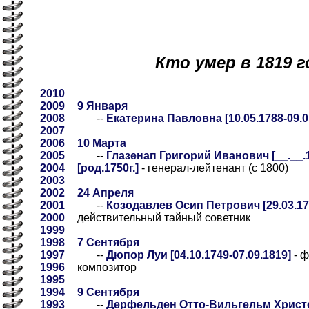
Кто умер в 1819 г
2010
2009
9 Января
2008
--
Екатерина Павловна [10.05.1788-09.0
2007
2006
10 Марта
2005
--
Глазенап Григорий Иванович [__.__.1
2004
[род.1750г.]
- генерал-лейтенант (с 1800)
2003
2002
24 Апреля
2001
--
Козодавлев Осип Петрович [29.03.175
2000
действительный тайный советник
1999
1998
7 Сентября
1997
--
Дюпор Луи [04.10.1749-07.09.1819]
- ф
1996
композитор
1995
1994
9 Сентября
1993
--
Дерфельден Отто-Вильгельм Хрис