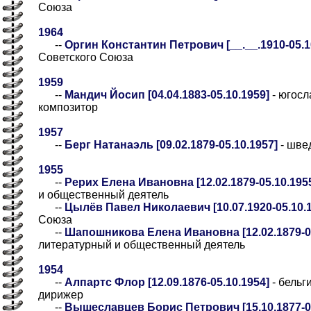
Союза
1964
--
Оргин Константин Петрович [__.__.1910-05.10
Советского Союза
1959
--
Мандич Йосип [04.04.1883-05.10.1959]
- югосл
композитор
1957
--
Берг Натанаэль [09.02.1879-05.10.1957]
- шве
1955
--
Рерих Елена Ивановна [12.02.1879-05.10.195
и общественный деятель
--
Цылёв Павел Николаевич [10.07.1920-05.10.
Союза
--
Шапошникова Елена Ивановна [12.02.1879-05
литературный и общественный деятель
1954
--
Алпартс Флор [12.09.1876-05.10.1954]
- бельг
дирижер
--
Вышеславцев Борис Петрович [15.10.1877-05