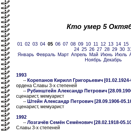
Кто умер 5 Октя
01
02
03
04
05
06
07
08
09
10
11
12
13
14
15
24
25
26
27
28
29
30
3
Январь
Февраль
Март
Апрель
Май
Июнь
Июль
Ноябрь
Декабрь
1993
--
Корепанов Кирилл Григорьевич [01.02.1924-0
ордена Славы 3-х степеней
--
Рубинштейн Александр Петрович [28.09.1906
сценарист, мемуарист
--
Штейн Александр Петрович [28.09.1906-05.10
сценарист, мемуарист
1992
--
Лозгачёв Семён Семёнович [28.02.1918-05.10
Славы 3-х степеней