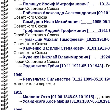
--
Полищук Иосиф Митрофанович [__.__.1912-05
Герой Советского Союза
--
Ройченко Александр Александрович [09.10.1
Советского Союза
--
Самбуров Иван Михайлович [__.__.1905-05.10
Советского Союза
--
Трофимов Андрей Трофимович [__.__.1911-05.
Герой Советского Союза
--
Тумакшин Михаил Тимофеевич [19.11.1918-05
Советского Союза
--
Харченко Василий Степанович [01.01.1913-05
Советского Союза
--
Худенко Николай Владимирович [__.__.1924-0
Герой Советского Союза
--
Эрджигитов Туйчи [10.11.1921-05.10.1943]
- Г
1940
--
Ревуэльтас Сильвестре [31.12.1899-05.10.19
композитор и дирижер
1915
--
Маллинг Отто [01.06.1848-05.10.1915]
- датски
--
Усандисага Хосе Мария [31.03.1887-05.10.191