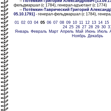
--
Потёмкин Григорий Александрович [13.09.17
фельдмаршал (с 1784), генерал-адъютант (с 1774)
--
Потёмкин-Таврический Григорий Александро
05.10.1791]
- генерал-фельдмаршал (с 1784), генера
01
02
03
04
05
06
07
08
09
10
11
12
13
14
15
24
25
26
27
28
29
30
3
Январь
Февраль
Март
Апрель
Май
Июнь
Июль
Ноябрь
Декабрь