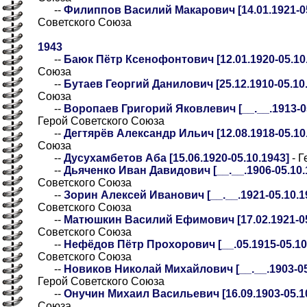
--
Филиппов Василий Макарович [14.01.1921-05
Советского Союза
1943
--
Баюк Пётр Ксенофонтович [12.01.1920-05.10
Союза
--
Бутаев Георгий Данилович [25.12.1910-05.10
Союза
--
Воропаев Григорий Яковлевич [__.__.1913-05.
Герой Советского Союза
--
Дегтярёв Александр Ильич [12.08.1918-05.10
Союза
--
Дусухамбетов Аба [15.06.1920-05.10.1943]
- Г
--
Дьяченко Иван Давидович [__.__.1906-05.10.1
Советского Союза
--
Зорин Алексей Иванович [__.__.1921-05.10.19
Советского Союза
--
Матюшкин Василий Ефимович [17.02.1921-05
Советского Союза
--
Нефёдов Пётр Прохорович [__.05.1915-05.10.1
Советского Союза
--
Новиков Николай Михайлович [__.__.1903-05.
Герой Советского Союза
--
Онучин Михаил Васильевич [16.09.1903-05.1
Союза