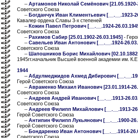
--
Артамонов Николай Семёнович [21.05.1920-2
Советского Союза
--
Богданчук Иван Климентьевич [__.__.1923-26.
Кавалер ордена Славы 3-х степеней
--
Кожин Павел Петрович [__.__.1924-26.03.1945
Советского Союза
--
Рахимов Сабир [25.01.1902-26.03.1945]
- Геро
--
Савельев Иван Антонович [__.__.1924-26.03.1
Советского Союза
--
Шапошников Борис Михайлович [02.10.1882-
1945гг.начальник Высшей военной академии им. К.
1944
--
Абдулмеджидов Ахмед Дибирович [__.__.1923
Герой Советского Союза
--
Авраменко Михаил Иванович [23.01.1914-26.
Советского Союза
--
Андреев Андрей Иванович [__.__.1913-26.03.1
Советского Союза
--
Андреев Филипп Михайлович [__.__.1913-26.0
Герой Советского Союза
--
Антипин Филипп Лукьянович [__.__.1900-26.0
Герой Советского Союза
--
Бондаренко Иван Антонович [__.__.1914-26.0
Советского Союза