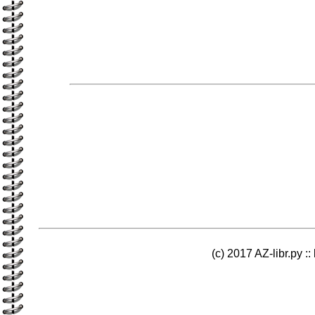
(c) 2017 AZ-libr.ру ::