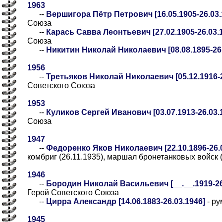
1963
--
Вершигора Пётр Петрович [16.05.1905-26.03.
Союза
--
Карась Савва Леонтьевич [27.02.1905-26.03.
Союза
--
Никитин Николай Николаевич [08.08.1895-26.
1956
--
Третьяков Николай Николаевич [05.12.1916-2
Советского Союза
1953
--
Куликов Сергей Иванович [03.07.1913-26.03.
Союза
1947
--
Федоренко Яков Николаевич [22.10.1896-26.0
комбриг (26.11.1935), маршал бронетанковых войск (
1946
--
Бородин Николай Васильевич [__.__.1919-26.
Герой Советского Союза
--
Цирра Александр [14.06.1883-26.03.1946]
- ру
1945