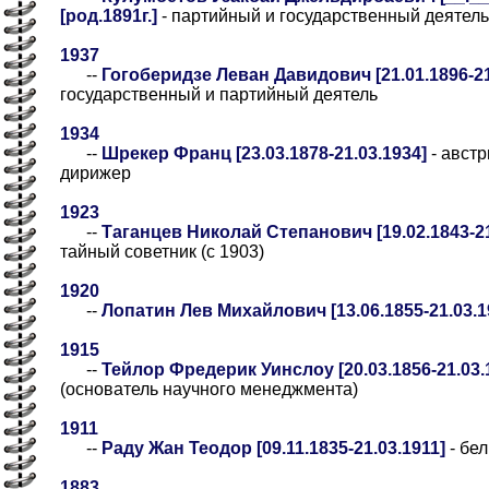
[род.1891г.]
- партийный и государственный деятель
1937
--
Гогоберидзе Леван Давидович [21.01.1896-21
государственный и партийный деятель
1934
--
Шрекер Франц [23.03.1878-21.03.1934]
- австр
дирижер
1923
--
Таганцев Николай Степанович [19.02.1843-21
тайный советник (с 1903)
1920
--
Лопатин Лев Михайлович [13.06.1855-21.03.1
1915
--
Тейлор Фредерик Уинслоу [20.03.1856-21.03.
(основатель научного менеджмента)
1911
--
Раду Жан Теодор [09.11.1835-21.03.1911]
- бе
1883