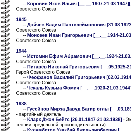
--
Коровин Яков Ильич [__.__.1907-21.03.1947][
Советского Союза
1945
--
Дойчев Вадим Пантелеймонович [31.08.1923-
Советского Союза
--
Моисеев Иван Григорьевич [__.__.1914-21.03.
Советского Союза
1944
--
Истомин Ефим Абрамович [__.__.1924-21.03.1
Советского Союза
--
Пигарёв Николай Григорьевич [__.05.1925-21.
Герой Советского Союза
--
Феофанов Василий Григорьевич [02.03.1914-
Советского Союза
--
Чекаль Кузьма Фомич [__.__.1920-21.03.1944]
Советского Союза
1938
--
Гусейнов Мирза Давуд Багир оглы [__.03.1894
- партийный деятель
--
Кларк Джон Бейтс [26.01.1847-21.03.1938]
- Э
теории предельной производительности)
--
Кулумбетов Узакбай Джельдирбаевич [__.__.