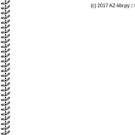
(c) 2017 AZ-libr.ру ::