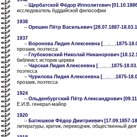
--
Щербатской Фёдор Ипполитович [01.10.1886-
исследователь буддийской философии
1938
--
Орешин Пётр Васильевич [28.07.1887-18.03.1
1937
--
Воронова Лидия Алексеевна [__.__.1875-18.03
прозаик, поэтесса
--
Глубоковский Николай Никанорович [18.12.1
библеист, историк церкви
--
Чарская Лидия Алексеевна [__.__.1875-18.03.
поэтесса
--
Чурилова Лидия Алексеевна [__.__.1875-18.03
прозаик, поэтесса
1924
--
Ольденбургский Пётр Александрович [09.11.
Е.И.В. генерал-майор
1920
--
Батюшков Фёдор Дмитриевич [17.09.1857-18.
литературы, критик, переводчик, общественный дея