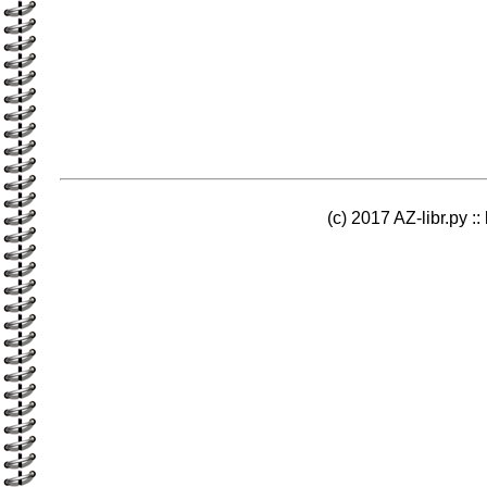
(c) 2017 AZ-libr.ру ::