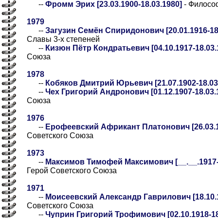
--
Фромм Эрих [23.03.1900-18.03.1980]
- Философ
1979
--
Загузин Семён Спиридонович [20.01.1916-18
Славы 3-х степеней
--
Кизюн Пётр Кондратьевич [04.10.1917-18.03.
Союза
1978
--
Кобяков Дмитрий Юрьевич [21.07.1902-18.03
--
Чех Григорий Андронович [01.12.1907-18.03.
Союза
1976
--
Ерофеевский Африкант Платонович [26.03.19
Советского Союза
1973
--
Максимов Тимофей Максимович [__.__.1917-18
Герой Советского Союза
1971
--
Моисеевский Александр Гаврилович [18.10.1
Советского Союза
--
Чуприн Григорий Трофимович [02.10.1918-18