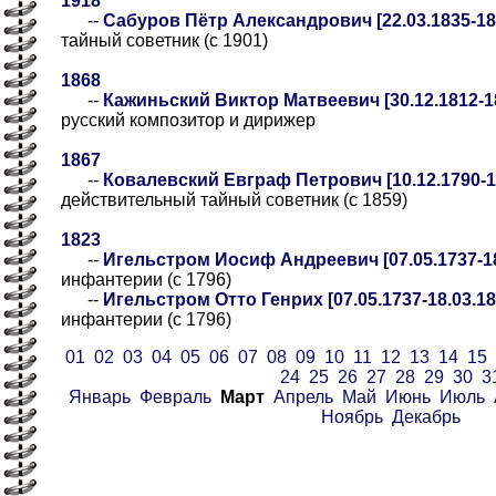
1918
--
Сабуров Пётр Александрович [22.03.1835-18.
тайный советник (с 1901)
1868
--
Кажиньский Виктор Матвеевич [30.12.1812-18
русский композитор и дирижер
1867
--
Ковалевский Евграф Петрович [10.12.1790-18
действительный тайный советник (с 1859)
1823
--
Игельстром Иосиф Андреевич [07.05.1737-18
инфантерии (с 1796)
--
Игельстром Отто Генрих [07.05.1737-18.03.18
инфантерии (с 1796)
01
02
03
04
05
06
07
08
09
10
11
12
13
14
15
24
25
26
27
28
29
30
3
Январь
Февраль
Март
Апрель
Май
Июнь
Июль
Ноябрь
Декабрь