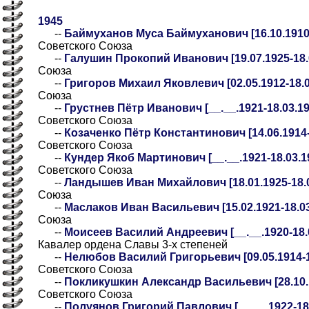
1945
--
Баймуханов Муса Баймуханович [16.10.1910-
Советского Союза
--
Галушин Прокопий Иванович [19.07.1925-18.
Союза
--
Григоров Михаил Яковлевич [02.05.1912-18.0
Союза
--
Грустнев Пётр Иванович [__.__.1921-18.03.19
Советского Союза
--
Козаченко Пётр Константинович [14.06.1914-
Советского Союза
--
Кундер Якоб Мартинович [__.__.1921-18.03.19
Советского Союза
--
Ландышев Иван Михайлович [18.01.1925-18.0
Союза
--
Маслаков Иван Васильевич [15.02.1921-18.03
Союза
--
Моисеев Василий Андреевич [__.__.1920-18.0
Кавалер ордена Славы 3-х степеней
--
Нелюбов Василий Григорьевич [09.05.1914-1
Советского Союза
--
Покликушкин Александр Васильевич [28.10.1
Советского Союза
--
Полуянов Григорий Павлович [__.__.1922-18.0