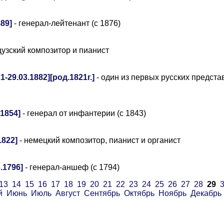
89]
- генерал-лейтенант (с 1876)
узский композитор и пианист
29.03.1882][род.1821г.]
- один из первых русских предста
1854]
- генерал от инфантерии (с 1843)
1822]
- немецкий композитор, пианист и органист
.1796]
- генерал-аншеф (с 1794)
13
14
15
16
17
18
19
20
21
22
23
24
25
26
27
28
29
й
Июнь
Июль
Август
Сентябрь
Октябрь
Ноябрь
Декабрь