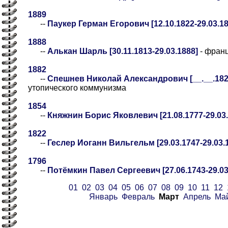
1889
--
Паукер Герман Егорович [12.10.1822-29.03.18
1888
--
Алькан Шарль [30.11.1813-29.03.1888]
- франц
1882
--
Спешнев Николай Александрович [__.__.1821-
утопического коммунизма
1854
--
Княжнин Борис Яковлевич [21.08.1777-29.03.
1822
--
Геслер Иоганн Вильгельм [29.03.1747-29.03.
1796
--
Потёмкин Павел Сергеевич [27.06.1743-29.03
01
02
03
04
05
06
07
08
09
10
11
12
Январь
Февраль
Март
Апрель
Ма