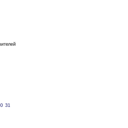
вителей
30
31