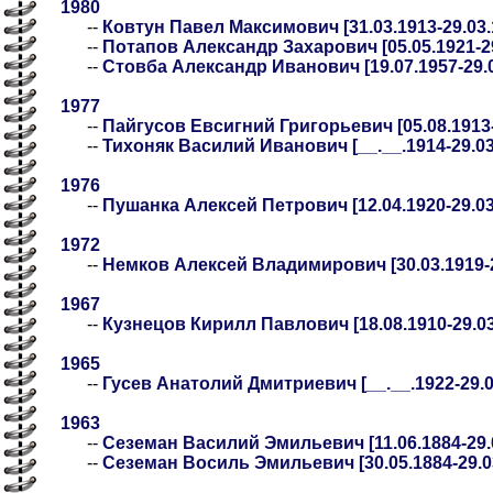
1980
--
Ковтун Павел Максимович [31.03.1913-29.03.
--
Потапов Александр Захарович [05.05.1921-29
--
Стовба Александр Иванович [19.07.1957-29.0
1977
--
Пайгусов Евсигний Григорьевич [05.08.1913-
--
Тихоняк Василий Иванович [__.__.1914-29.03.
1976
--
Пушанка Алексей Петрович [12.04.1920-29.03
1972
--
Немков Алексей Владимирович [30.03.1919-2
1967
--
Кузнецов Кирилл Павлович [18.08.1910-29.03
1965
--
Гусев Анатолий Дмитриевич [__.__.1922-29.03
1963
--
Сеземан Василий Эмильевич [11.06.1884-29.
--
Сеземан Восиль Эмильевич [30.05.1884-29.0