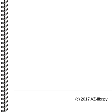
(c) 2017 AZ-libr.ру ::