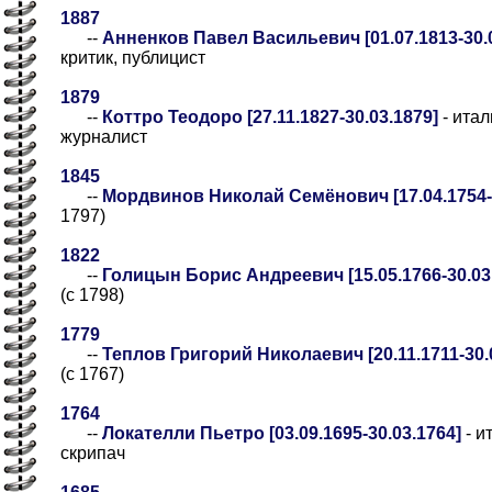
1887
--
Анненков Павел Васильевич [01.07.1813-30.0
критик, публицист
1879
--
Коттро Теодоро [27.11.1827-30.03.1879]
- итал
журналист
1845
--
Мордвинов Николай Семёнович [17.04.1754-3
1797)
1822
--
Голицын Борис Андреевич [15.05.1766-30.03
(с 1798)
1779
--
Теплов Григорий Николаевич [20.11.1711-30.
(с 1767)
1764
--
Локателли Пьетро [03.09.1695-30.03.1764]
- и
скрипач