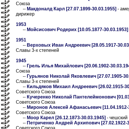
Союза
--
Макдоналд Карл [27.07.1899-30.03.1955]
- аме
дирижер
1953
--
Мойсисович Родерих [10.05.1877-30.03.1953]
1951
--
Верховых Иван Андреевич [28.05.1917-30.03
Славы 3-х степеней
1945
--
Грель Илья Михайлович [20.06.1902-30.03.19
Союза
--
Гурьянов Николай Яковлевич [27.07.1905-30.
Славы 3-х степеней
--
Кильдяков Михаил Андреевич [26.02.1915-30
Советского Союза
--
Кучеренко Николай Пантелеймонович [01.03.
Советского Союза
--
Миронов Алексей Афанасьевич [11.04.1912-3
Советского Союза
--
Моор Карел [26.12.1873-30.03.1945]
- чешский 
--
Петриченко Андрей Архипович [27.02.1922-3
Советского Союза