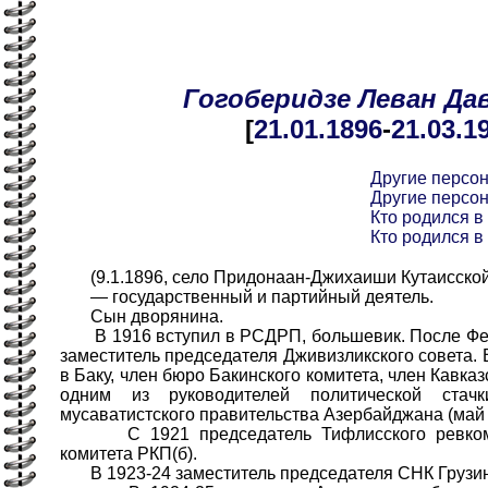
Гогоберидзе
Леван
Да
[
21.01
.1896
-
21.03
.1
Другие персо
Другие персо
Кто родился в 
Кто родился в 
(9.1.1896, село Придонаан-Джихаиши Кутаисской 
— государственный и партийный деятель.
Сын дворянина.
В 1916 вступил в РСДРП, большевик. После Фе
заместитель председателя Дживизликского совета.
в Баку, член бюро Бакинского комитета, член Кавка
одним из руководителей политической стачк
мусаватистского правительства Азербайджана (май 
С 1921 председатель Тифлисского ревкома,
комитета РКП(б).
В 1923-24 заместитель председателя СНК Грузин