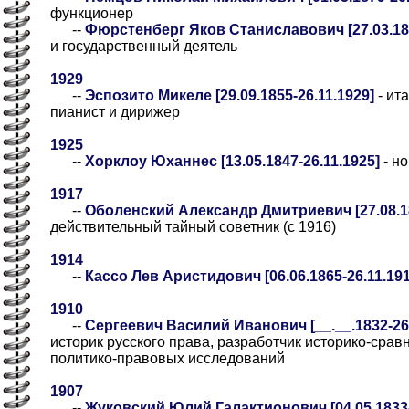
функционер
--
Фюрстенберг Яков Станиславович [27.03.187
и государственный деятель
1929
--
Эспозито Микеле [29.09.1855-26.11.1929]
- ит
пианист и дирижер
1925
--
Хорклоу Юханнес [13.05.1847-26.11.1925]
- н
1917
--
Оболенский Александр Дмитриевич [27.08.18
действительный тайный советник (с 1916)
1914
--
Кассо Лев Аристидович [06.06.1865-26.11.191
1910
--
Сергеевич Василий Иванович [__.__.1832-26.1
историк русского права, разработчик историко-сра
политико-правовых исследований
1907
--
Жуковский Юлий Галактионович [04.05.1833-