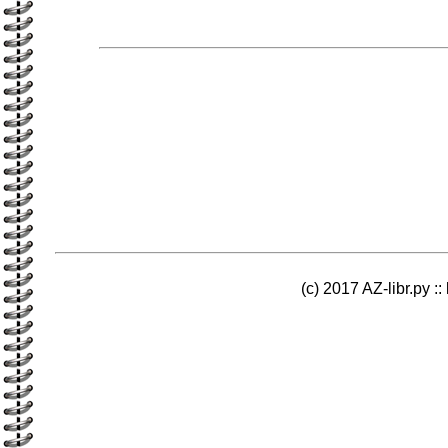
(c) 2017 AZ-libr.ру ::