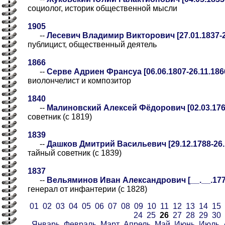
социолог, историк общественной мысли
1905
--
Лесевич Владимир Викторович [27.01.1837-2
публицист, общественный деятель
1866
--
Серве Адриен Франсуа [06.06.1807-26.11.186
виолончелист и композитор
1840
--
Малиновский Алексей Фёдорович [02.03.1762
советник (с 1819)
1839
--
Дашков Дмитрий Васильевич [29.12.1788-26.
тайный советник (с 1839)
1837
--
Вельяминов Иван Александрович [__.__.1771-
генерал от инфантерии (с 1828)
01
02
03
04
05
06
07
08
09
10
11
12
13
14
15
24
25
26
27
28
29
30
Январь
Февраль
Март
Апрель
Май
Июнь
Июль