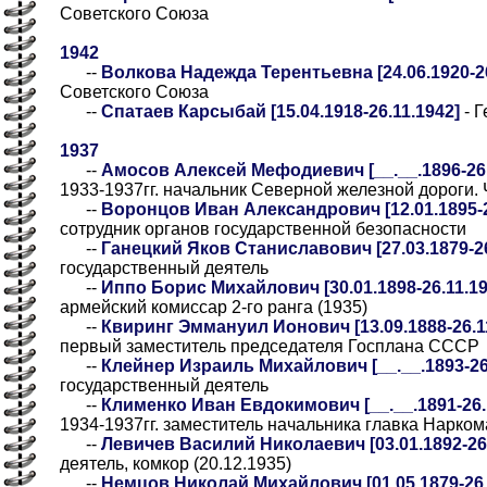
Советского Союза
1942
--
Волкова Надежда Терентьевна [24.06.1920-26
Советского Союза
--
Спатаев Карсыбай [15.04.1918-26.11.1942]
- Г
1937
--
Амосов Алексей Мефодиевич [__.__.1896-26.
1933-1937гг. начальник Северной железной дороги
--
Воронцов Иван Александрович [12.01.1895-2
сотрудник органов государственной безопасности
--
Ганецкий Яков Станиславович [27.03.1879-26
государственный деятель
--
Иппо Борис Михайлович [30.01.1898-26.11.19
армейский комиссар 2-го ранга (1935)
--
Квиринг Эммануил Ионович [13.09.1888-26.1
первый заместитель председателя Госплана СССР
--
Клейнер Израиль Михайлович [__.__.1893-26.
государственный деятель
--
Клименко Иван Евдокимович [__.__.1891-26.1
1934-1937гг. заместитель начальника главка Нарк
--
Левичев Василий Николаевич [03.01.1892-26.
деятель, комкор (20.12.1935)
--
Немцов Николай Михайлович [01.05.1879-26.