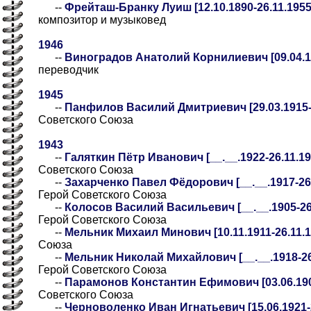
--
Фрейташ-Бранку Луиш [12.10.1890-26.11.1955
композитор и музыковед
1946
--
Виноградов Анатолий Корнилиевич [09.04.18
переводчик
1945
--
Панфилов Василий Дмитриевич [29.03.1915-2
Советского Союза
1943
--
Галяткин Пётр Иванович [__.__.1922-26.11.194
Советского Союза
--
Захарченко Павел Фёдорович [__.__.1917-26.1
Герой Советского Союза
--
Колосов Василий Васильевич [__.__.1905-26.
Герой Советского Союза
--
Мельник Михаил Минович [10.11.1911-26.11.1
Союза
--
Мельник Николай Михайлович [__.__.1918-26.
Герой Советского Союза
--
Парамонов Константин Ефимович [03.06.1908
Советского Союза
--
Черноволенко Иван Игнатьевич [15.06.1921-2