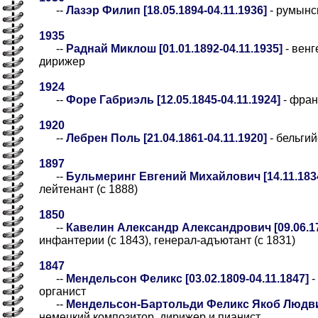
--
Лазэр Филип [18.05.1894-04.11.1936]
- румынс
1935
--
Раднай Миклош [01.01.1892-04.11.1935]
- венг
дирижер
1924
--
Форе Габриэль [12.05.1845-04.11.1924]
- фран
1920
--
Лебрен Поль [21.04.1861-04.11.1920]
- бельги
1897
--
Бульмеринг Евгений Михайлович [14.11.1834
лейтенант (с 1888)
1850
--
Кавелин Александр Александрович [09.06.17
инфантерии (с 1843), генерал-адъютант (с 1831)
1847
--
Мендельсон Феликс [03.02.1809-04.11.1847]
-
органист
--
Мендельсон-Бартольди Феликс Якоб Людвиг 
немецкий композитор, дирижер и пианист