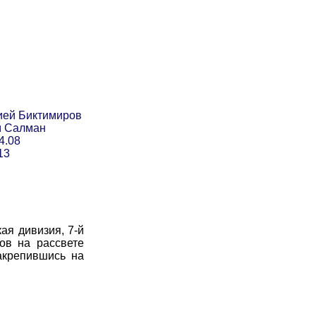
ией Биктимиров
м Салман
4.08
13
ая дивизия, 7-й
ов на рассвете
Закрепившись на