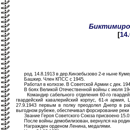
Биктимиро
[
14
род. 14.8.1913 в дер.Кинзебызово 2-е ныне Кумер
Башкир. Член КПСС с 1945.
Работал в колхозе. В Советской Армии с дек. 194
В боях Великой Отечественной войны с июля 19
Командир сабельного отделения 60-го гвардейско
гвардейский кавалерийский корпус, 61-я армия,
27.9.1943 первым в полку преодолел Днепр в рай
выгодном рубеже, обеспечивал форсирование реки
Звание Героя Советского Союза присвоено 15.01
После войны демобилизован, вернулся на родину.
Награжден орденом Ленина, медалями.