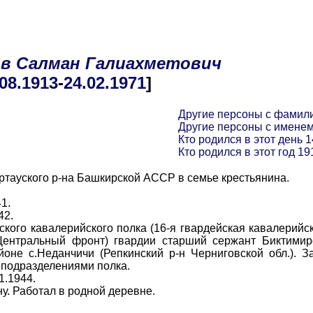
в
Салман
Галиахметович
.08
.1913
-
24.02
.1971
]
Другие персоны с фамил
Другие персоны с имене
Кто родился в этот день 1
Кто родился в этот год 19
тауского р-на Башкирской АССР в семье крестьянина.
1.
42.
го кавалерийского полка (16-я гвардейская кавалерийск
 Центральный фронт) гвардии старший сержант Биктимир
оне с.Неданчичи (Репкинский р-н Черниговской обл.). 
 подразделениями полка.
.1944.
 Работал в родной деревне.