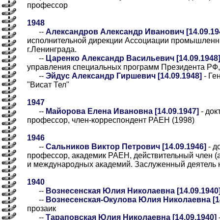
профессор
1948
--
Александров Александр Иванович [14.09.19
исполнительной дирекции Ассоциации промышленн
г.Ленинграда.
--
Царенко Александр Васильевич [14.09.1948
управления специальных программ Президента РФ,
--
Эйдус Александр Гиршевич [14.09.1948]
- Ге
"Висат Тел"
1947
--
Майорова Елена Ивановна [14.09.1947]
- док
профессор, член-корреспондент РАЕН (1998)
1946
--
Сальников Виктор Петрович [14.09.1946]
- д
профессор, академик РАЕН, действительный член (
и международных академий. Заслуженный деятель 
1940
--
Вознесенская Юлия Николаевна [14.09.1940
--
Вознесенская-Окулова Юлия Николаевна [14
прозаик
--
Тараповская Юлия Николаевна [14.09.1940]