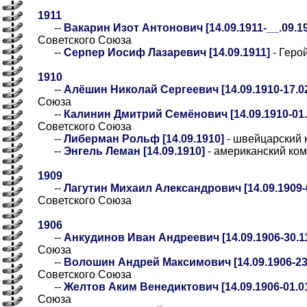
1911
--
Вакарин Изот Антонович [14.09.1911-__.09.194
Советского Союза
--
Серпер Иосиф Лазаревич [14.09.1911]
- Геро
1910
--
Алёшин Николай Сергеевич [14.09.1910-17.02
Союза
--
Калинин Дмитрий Семёнович [14.09.1910-01.
Советского Союза
--
Либерман Рольф [14.09.1910]
- швейцарский 
--
Энгель Леман [14.09.1910]
- американский ко
1909
--
Лагутин Михаил Александрович [14.09.1909-0
Советского Союза
1906
--
Анкудинов Иван Андреевич [14.09.1906-30.11
Союза
--
Волошин Андрей Максимович [14.09.1906-23.
Советского Союза
--
Желтов Аким Венедиктович [14.09.1906-01.01
Союза