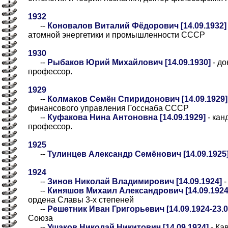
1932
--
Коновалов Виталий Фёдорович [14.09.1932]
атомной энергетики и промышленности СССР
1930
--
Рыбаков Юрий Михайлович [14.09.1930]
- до
профессор.
1929
--
Колмаков Семён Спиридонович [14.09.1929]
финансового управления Госснаба СССР
--
Куфакова Нина Антоновна [14.09.1929]
- кан
профессор.
1925
--
Тулинцев Александр Семёнович [14.09.1925
1924
--
Зинов Николай Владимирович [14.09.1924]
-
--
Киняшов Михаил Александрович [14.09.1924-
ордена Славы 3-х степеней
--
Решетник Иван Григорьевич [14.09.1924-23.0
Союза
--
Ушаков Николай Никитович [14.09.1924]
- Ка