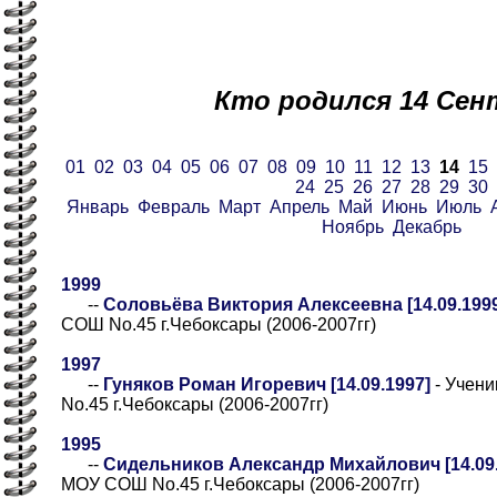
Кто родился 14 Сен
01
02
03
04
05
06
07
08
09
10
11
12
13
14
15
24
25
26
27
28
29
30
Январь
Февраль
Март
Апрель
Май
Июнь
Июль
Ноябрь
Декабрь
1999
--
Соловьёва Виктория Алексеевна [14.09.199
СОШ No.45 г.Чебоксары (2006-2007гг)
1997
--
Гуняков Роман Игоревич [14.09.1997]
- Учен
No.45 г.Чебоксары (2006-2007гг)
1995
--
Сидельников Александр Михайлович [14.09.
МОУ СОШ No.45 г.Чебоксары (2006-2007гг)