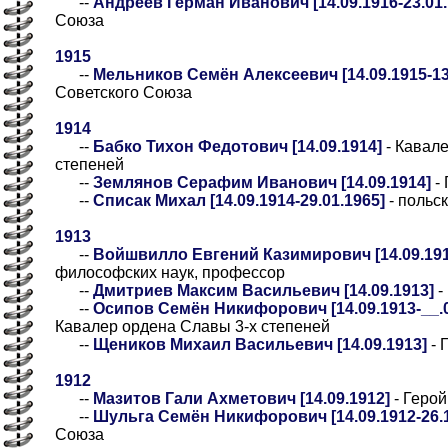
--
Андреев Герман Иванович [14.09.1916-23.01.
Союза
1915
--
Мельников Семён Алексеевич [14.09.1915-13
Советского Союза
1914
--
Бабко Тихон Федотович [14.09.1914]
- Кавал
степеней
--
Землянов Серафим Иванович [14.09.1914]
- 
--
Списак Михал [14.09.1914-29.01.1965]
- польс
1913
--
Войшвилло Евгений Казимирович [14.09.191
философских наук, профессор
--
Дмитриев Максим Васильевич [14.09.1913]
-
--
Осипов Семён Никифорович [14.09.1913-__.05
Кавалер ордена Славы 3-х степеней
--
Щеников Михаил Васильевич [14.09.1913]
- 
1912
--
Мазитов Гали Ахметович [14.09.1912]
- Герой
--
Шульга Семён Никифорович [14.09.1912-26.1
Союза