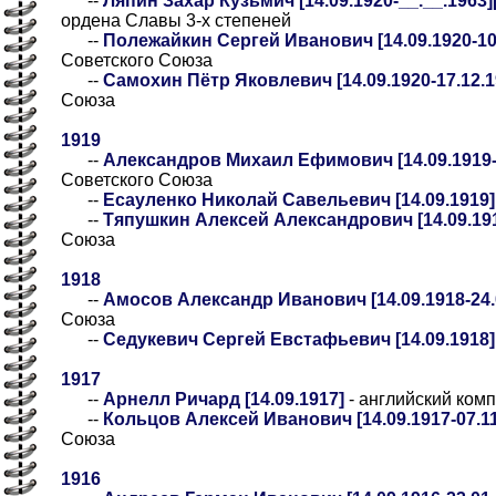
--
Ляпин Захар Кузьмич [14.09.1920-__.__.1963]
ордена Славы 3-х степеней
--
Полежайкин Сергей Иванович [14.09.1920-10
Советского Союза
--
Самохин Пётр Яковлевич [14.09.1920-17.12.1
Союза
1919
--
Александров Михаил Ефимович [14.09.1919-1
Советского Союза
--
Есауленко Николай Савельевич [14.09.1919]
--
Тяпушкин Алексей Александрович [14.09.19
Союза
1918
--
Амосов Александр Иванович [14.09.1918-24.
Союза
--
Седукевич Сергей Евстафьевич [14.09.1918]
1917
--
Арнелл Ричард [14.09.1917]
- английский ком
--
Кольцов Алексей Иванович [14.09.1917-07.11
Союза
1916