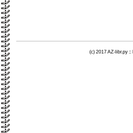
(c) 2017 AZ-libr.ру ::