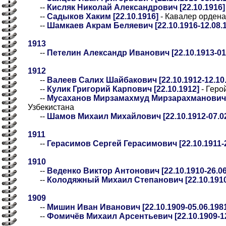
--
Кисляк Николай Александрович [22.10.1916]
--
Садыков Хаким [22.10.1916]
- Кавалер ордена
--
Шамкаев Акрам Беляевич [22.10.1916-12.08.
1913
--
Петелин Александр Иванович [22.10.1913-01.
1912
--
Валеев Салих Шайбакович [22.10.1912-12.10.
--
Кулик Григорий Карпович [22.10.1912]
- Геро
--
Мусаханов Мирзамахмуд Мирзарахманович [
Узбекистана
--
Шамов Михаил Михайлович [22.10.1912-07.02
1911
--
Герасимов Сергей Герасимович [22.10.1911-2
1910
--
Веденко Виктор Антонович [22.10.1910-26.06
--
Колодяжный Михаил Степанович [22.10.1910-
1909
--
Мишин Иван Иванович [22.10.1909-05.06.198
--
Фомичёв Михаил Арсентьевич [22.10.1909-12