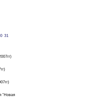
30
31
007гг)
гг)
07гг)
я "Новая