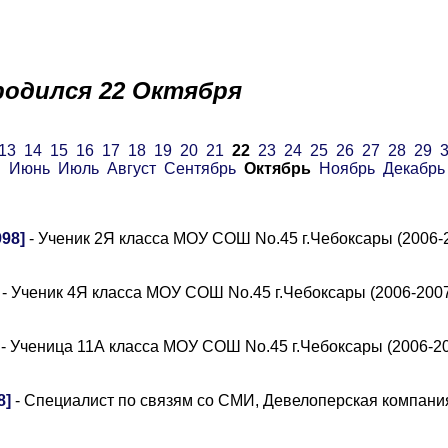
родился 22 Октября
13
14
15
16
17
18
19
20
21
22
23
24
25
26
27
28
29
й
Июнь
Июль
Август
Сентябрь
Октябрь
Ноябрь
Декабрь
98]
- Ученик 2Я класса МОУ СОШ No.45 г.Чебоксары (2006-2
- Ученик 4Я класса МОУ СОШ No.45 г.Чебоксары (2006-2007
- Ученица 11А класса МОУ СОШ No.45 г.Чебоксары (2006-20
8]
- Специалист по связям со СМИ, Девелоперская компани