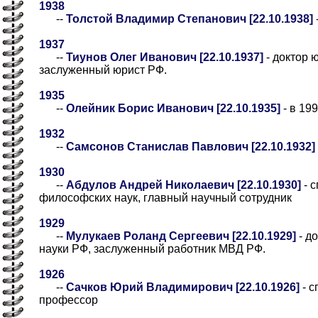
1938
--
Толстой Владимир Степанович [22.10.1938]
1937
--
Тиунов Олег Иванович [22.10.1937]
- доктор 
заслуженный юрист РФ.
1935
--
Олейник Борис Иванович [22.10.1935]
- в 19
1932
--
Самсонов Станислав Павлович [22.10.1932]
1930
--
Абдулов Андрей Николаевич [22.10.1930]
- 
философских наук, главный научный сотрудник
1929
--
Мулукаев Роланд Сергеевич [22.10.1929]
- д
науки РФ, заслуженный работник МВД РФ.
1926
--
Сачков Юрий Владимирович [22.10.1926]
- с
профессор