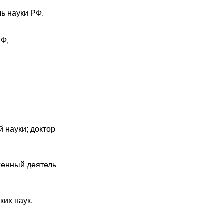
ь науки РФ.
РФ,
 науки; доктор
женный деятель
ких наук,