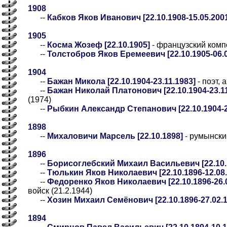
1908
--
Кабков Яков Иванович [22.10.1908-15.05.200
1905
--
Косма Жозеф [22.10.1905]
- французский комп
--
Толстобров Яков Еремеевич [22.10.1905-06.0
1904
--
Бажан Микола [22.10.1904-23.11.1983]
- поэт,
--
Бажан Николай Платонович [22.10.1904-23.11
(1974)
--
Рыбкин Александр Степанович [22.10.1904-2
1898
--
Михаловичи Марсель [22.10.1898]
- румынски
1896
--
Борисоглебский Михаил Васильевич [22.10.1
--
Тюлькин Яков Николаевич [22.10.1896-12.08.
--
Федоренко Яков Николаевич [22.10.1896-26.0
войск (21.2.1944)
--
Хозин Михаил Семёнович [22.10.1896-27.02.1
1894