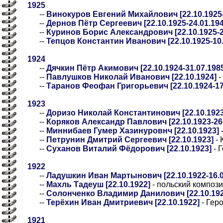
1925
--
Винокуров Евгений Михайлович [22.10.1925-
--
Дернов Пётр Сергеевич [22.10.1925-24.01.194
--
Куринов Борис Александрович [22.10.1925-2
--
Тепцов Константин Иванович [22.10.1925-10.
1924
--
Дячкин Пётр Акимович [22.10.1924-31.07.198
--
Павлушков Николай Иванович [22.10.1924]
-
--
Таранов Феофан Григорьевич [22.10.1924-17
1923
--
Доризо Николай Константинович [22.10.1923
--
Коряков Александр Павлович [22.10.1923-26.
--
Миннибаев Гумер Хазинуровнч [22.10.1923]
--
Петрунин Дмитрий Сергеевич [22.10.1923]
- 
--
Суханов Виталий Фёдорович [22.10.1923]
- 
1922
--
Ладушкин Иван Мартынович [22.10.1922-16.0
--
Махль Тадеуш [22.10.1922]
- польский компози
--
Солонченко Владимир Данилович [22.10.1922
--
Терёхин Иван Дмитриевич [22.10.1922]
- Гер
1921