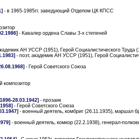
1]
- в 1965-1985гг. заведующий Отделом ЦК КПСС
озитор
2.1986]
- Кавалер ордена Славы 3-х степеней
 академик АН УССР (1951), Герой Социалистического Труда (
.1983]
- поэт, академик АН УССР (1951), Герой Социалисти
6.08.1968]
- Герой Советского Союза
й композитор
896-28.03.1942]
- прозаик
1958]
- Герой Советского Союза
3.1947]
- военный деятель, комбриг (26.11.1935), маршал 
979]
- военный деятель, комкор (22.2.1938), генерал-полковн