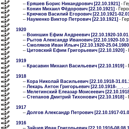
--
Еряшев Борис Никандрович [22.10.1921]
- Г
--
Конин Михаил Фёдорович [22.10.1921]
- Геро
--
Крючков Василий Егорович [22.10.1921-02.01
--
Науменко Виктор Петрович [22.10.1921]
- Ге
1920
--
Воиншин Ефим Андреевич [22.10.1920-10.01.
--
Рытов Александр Иванович [22.10.1920-10.1
--
Смоляков Иван Ильич [22.10.1920-25.04.1980
--
Цитовский Ефим Григорьевич [22.10.1920]
-
1919
--
Красавин Михаил Васильевич [22.10.1919]
- 
1918
--
Кора Николай Васильевич [22.10.1918-31.01.
--
Лекарь Антон Григорьевич [22.10.1918-__.__.
--
Мелетинский Елеазар Моисеевич [22.10.1918
--
Степанов Дмитрий Тихонович [22.10.1918]
- 
1917
--
Долгов Александр Петрович [22.10.1917-01.0
1916
--
Зайцев Иван Григорьевич [22.10.1916-08.08.