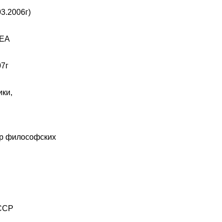
3.2006г)
КЕА
07г
ки,
ор философских
СССР