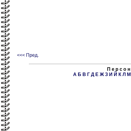
<<< Пред.
П е р с о н
А
Б
В
Г
Д
Е
Ж
З
И
Й
К
Л
М