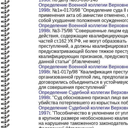
Определение Военной коллегии Верховно
1998г.
№1н-0170/98 "Определение суда II
применения акта об амнистии отменено, 
собой ухудшение положения осужденного
Определение Военной коллегии Верховно
1998г.
№3-75/98 "Совершенные лицом ед
действия, содержащие квалифицирующие
частей ст.162 УК РФ, не могут образовать
преступлений, а должны квалифицировать
предусматривающей более тяжкое престу
квалифицирующих признаков, предусмотр
данной статьи" (Извлечение)
Определение Военной коллегии Верховно
1998г.
№1-017р/98 "Квалификация престу
организованной группой лиц, предполага
договорились объединиться в устойчиву
для совершения преступлений"
Определение Судебной коллегии Верховн
1998г.
"Суд обоснованно признал лицо ви
убийства потерпевшего из корыстных по
Определение Судебной коллегии Верховн
1997г.
"Пособничество в уклонении от у
в крупном размере необоснованно квали
на нарушение таможенного законодатель