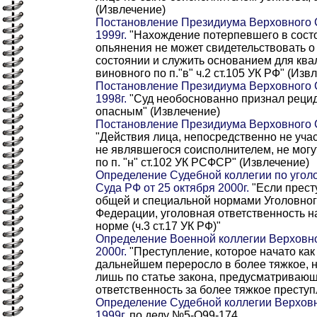
(Извлечение)
Постановление Президиума Верховного С
1999г.
"Нахождение потерпевшего в сост
опьянения не может свидетельствовать 
состоянии и служить основанием для кв
виновного по п."в" ч.2 ст.105 УК РФ" (Изв
Постановление Президиума Верховного С
1998г.
"Суд необоснованно признал реци
опасным" (Извлечение)
Постановление Президиума Верховного С
"Действия лица, непосредственно не уча
не являвшегося соисполнителем, не мог
по п. "н" ст.102 УК РСФСР" (Извлечение)
Определение Судебной коллегии по угол
Суда РФ от 25 октября 2000г.
"Если прест
общей и специальной нормами Уголовног
Федерации, уголовная ответственность н
норме (ч.3 ст.17 УК РФ)"
Определение Военной коллегии Верховно
2000г.
"Преступление, которое начато как 
дальнейшем переросло в более тяжкое, 
лишь по статье закона, предусматриваю
ответственность за более тяжкое престу
Определение Судебной коллегии Верховн
1999г.
по делу №5-O99-174