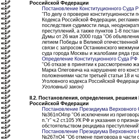
Российской Федерации
Постановление Конституционного Суда РФ
"По делу о проверке конституционности 
Кодекса Российской Федерации, реглам
последствия судимости лица, неоднократ
преступлений, а также пунктов 1-8 пост
Думы от 26 мая 2000 года "Об объявлении
летием Победы в Великой отечественной 
связи с запросом Останкинского межмуни
суда города Москвы и жалобами ряда гр
Определение Конституционного Суда РФ о
"Об отказе в принятии к рассмотрению 
Марка Олеговича на нарушение его конс
положениями части третьей статьи 18 и ч
Уголовного кодекса Российской Федерац
Уголовный закон)
II.2. Постановления, определения, решени
Российской Федерации
Постановление Президиума Верховного С
№361пО4пр "Об исключении из приговора 
п."г" ч.2 ст.105 УК РФ и указания о приз
обстоятельством рецидива преступлений
Постановление Президиума Верховного С
№267пО4 "Об отмене приговора в части ос