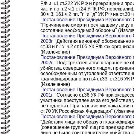
РФ и ч.1 ст.222 УК РФ и прекращении про
части по п.2 ч.1 ст.24 УПК РФ, переквалиф
30 ч.3, 161 ч.2 пп. "г" и "д" УК РФ на ст.30 
Постановление Президиума Верховного С
"Причинение смерти посягавшему лицу 
состоянии необходимой обороны" (Извле
Постановление Президиума Верховного 
2003г.
"Действия виновной обоснованно 
ст.33 и п."з" ч.2 ст.105 УК РФ как организ
(Извлечение)
Постановление Президиума Верховного 
2002г.
"Подстрекательство к заранее не 
убийства, совершенного лицом, призна
освобожденным от уголовной ответствен
квалифицировано по п.4 ст.33, ст.316 УК
(Извлечение)
Постановление Президиума Верховного С
2001г.
"Согласно ст.36 УК РФ при эксцесс
участники преступления за его действия 
не подлежат. При назначении наказания
ст.70 УК Российская Федерация" (Извлече
Постановление Президиума Верховного С
"Действия лица не образуют квалифицир
(совершение группой лиц по предваритель
лицо не было соисполнителем убийства, 