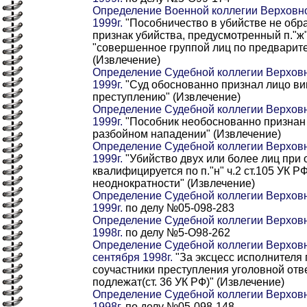
Определение Военной коллегии Верховно
1999г.
"Пособничество в убийстве не об
признак убийства, предусмотренный п."ж"
"совершенное группой лиц по предварит
(Извлечение)
Определение Судебной коллегии Верховн
1999г.
"Суд обоснованно признал лицо ви
преступлению" (Извлечение)
Определение Судебной коллегии Верховн
1999г.
"Пособник необоснованно признан
разбойном нападении" (Извлечение)
Определение Судебной коллегии Верховн
1999г.
"Убийство двух или более лиц при 
квалифицируется по п."н" ч.2 ст.105 УК Р
неоднократности" (Извлечение)
Определение Судебной коллегии Верховн
1999г.
по делу №05-098-283
Определение Судебной коллегии Верховн
1998г.
по делу №5-O98-262
Определение Судебной коллегии Верховн
сентября 1998г.
"За эксцесс исполнителя 
соучастники преступления уголовной отв
подлежат(ст. 36 УК РФ)" (Извлечение)
Определение Судебной коллегии Верховн
1998г.
по делу №05-098-148