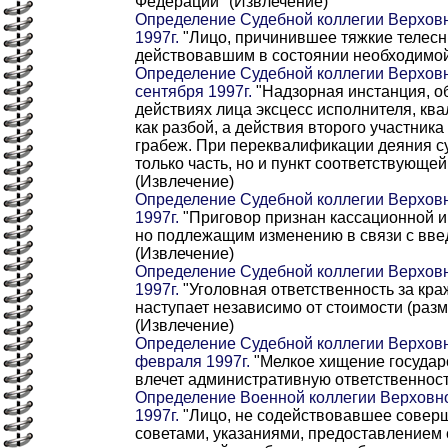
Федерации" (Извлечение)
Определение Судебной коллегии Верховн
1997г.
"Лицо, причинившее тяжкие телес
действовавшим в состоянии необходимой
Определение Судебной коллегии Верховн
сентября 1997г.
"Надзорная инстанция, о
действиях лица эксцесс исполнителя, к
как разбой, а действия второго участник
грабеж. При переквалификации деяния су
только часть, но и пункт соответствующей
(Извлечение)
Определение Судебной коллегии Верховн
1997г.
"Приговор признан кассационной 
но подлежащим изменению в связи с вве
(Извлечение)
Определение Судебной коллегии Верховн
1997г.
"Уголовная ответственность за кр
наступает независимо от стоимости (раз
(Извлечение)
Определение Судебной коллегии Верховн
февраля 1997г.
"Мелкое хищение государ
влечет административную ответственност
Определение Военной коллегии Верховно
1997г.
"Лицо, не содействовавшее совер
советами, указаниями, предоставлением 