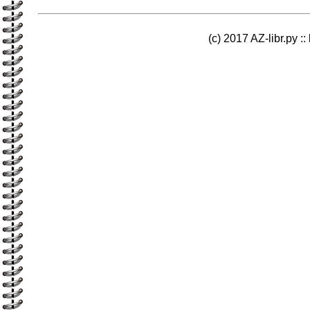
(c) 2017 AZ-libr.ру ::