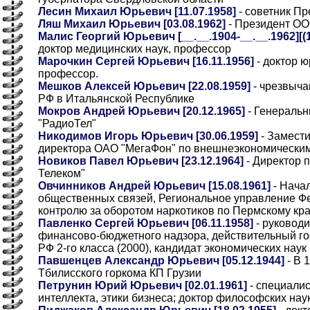
Лесин Михаил Юрьевич [11.07.1958]
- советник П
Ляш Михаил Юрьевич [03.08.1962]
- Президент О
Малис Георгий Юрьевич [__.__.1904-__.__.1962][(19
доктор медицинских наук, профессор
Марочкин Сергей Юрьевич [16.11.1956]
- доктор ю
профессор.
Мешков Алексей Юрьевич [22.08.1959]
- чрезвыча
РФ в Итальянской Республике
Мокров Андрей Юрьевич [20.12.1965]
- Генеральн
"РадиоТел"
Никодимов Игорь Юрьевич [30.06.1959]
- Замести
директора ОАО "МегаФон" по внешнеэкономическим
Новиков Павел Юрьевич [23.12.1964]
- Директор 
Телеком"
Овчинников Андрей Юрьевич [15.08.1961]
- Нача
общественных связей, Региональное управление Ф
контролю за оборотом наркотиков по Пермскому кр
Павленко Сергей Юрьевич [06.11.1958]
- руковод
финансово-бюджетного надзора, действительный го
РФ 2-го класса (2000), кандидат экономических наук
Павшенцев Александр Юрьевич [05.12.1944]
- В 
Тбилисского горкома КП Грузии
Петрунин Юрий Юрьевич [02.01.1961]
- специалис
интеллекта, этики бизнеса; доктор философских нау