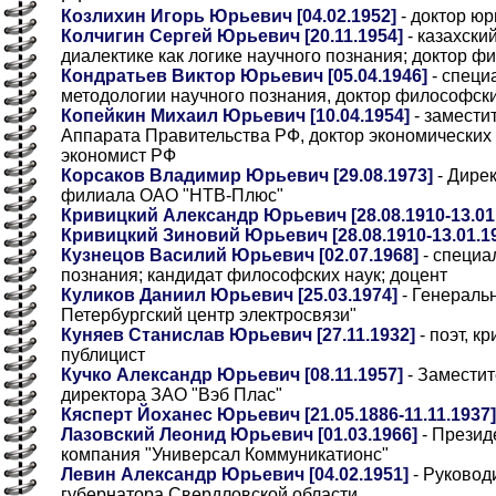
Козлихин Игорь Юрьевич [04.02.1952]
- доктор юр
Колчигин Сергей Юрьевич [20.11.1954]
- казахски
диалектике как логике научного познания; доктор ф
Кондратьев Виктор Юрьевич [05.04.1946]
- специ
методологии научного познания, доктор философски
Копейкин Михаил Юрьевич [10.04.1954]
- замести
Аппарата Правительства РФ, доктор экономических
экономист РФ
Корсаков Владимир Юрьевич [29.08.1973]
- Дирек
филиала ОАО "НТВ-Плюс"
Кривицкий Александр Юрьевич [28.08.1910-13.01
Кривицкий Зиновий Юрьевич [28.08.1910-13.01.1
Кузнецов Василий Юрьевич [02.07.1968]
- специа
познания; кандидат философских наук; доцент
Куликов Даниил Юрьевич [25.03.1974]
- Генераль
Петербургский центр электросвязи"
Куняев Станислав Юрьевич [27.11.1932]
- поэт, к
публицист
Кучко Александр Юрьевич [08.11.1957]
- Заместит
директора ЗАО "Вэб Плас"
Кясперт Йоханес Юрьевич [21.05.1886-11.11.1937]
Лазовский Леонид Юрьевич [01.03.1966]
- Презид
компания "Универсал Коммуникатионс"
Левин Александр Юрьевич [04.02.1951]
- Руковод
губернатора Свердловской области