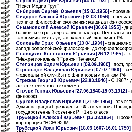
Сергеев Дмитрий Юрьевич [04.10.1981]
- Операц
"Некст Медиа Груп"
Сибирцев Сергей Юрьевич [15.03.1956]
- прозаик
Сидоров Алексей Юрьевич [02.03.1956]
- специал
техники, философии экономики; кандидат философск
Симановский Алексей Юрьевич [06.09.1955]
- ди
банковского регулирования и надзора Центрального
экономических наук, заслуженный экономист РФ
Соловьёв Эрих Юрьевич [20.04.1934]
- специалис
западноевропейской философии; доктор философск
Солодухин Константин Юрьевич [26.12.1965]
- Г
"Межрегиональный ТранзитТелеком"
Степанцов Вадим Юрьевич [09.09.1960]
- поэт, п
Стрельцов Владислав Юрьевич [07.07.1968]
- за
Федеральной службы по финансовым рынкам РФ
Стрижак Георгий Юрьевич [22.03.1946]
- С 1987г.
лесотехнического техникума
Струве Генрих Юрьевич [27.06.1840-16.03.1912]
- 
философ
Сурков Владислав Юрьевич [21.09.1964]
- замест
Администрации Президента РФ - помощник Президе
государственный советник РФ 1-го класса
Трубецкой Алексей Юрьевич [13.08.1954]
- Прези
корпорация "НОВОКОМ"
Трубецкой Иван Юрьевич [18.06.1667-16.01.1750]