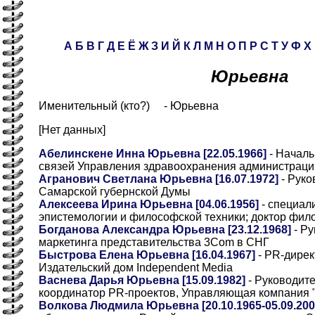
А
Б
В
Г
Д
Е
Ё
Ж
З
И
Й
К
Л
М
Н
О
П
Р
С
Т
У
Ф
Х
Юрьевна
Именительный (кто?) - Юрьевна
[Нет данных]
Абелинскене Инна Юрьевна [22.05.1966]
- Началь
связей Управления здравоохранения администрации
Агранович Светлана Юрьевна [16.07.1972]
- Руко
Самарской губернской Думы
Алексеева Ирина Юрьевна [04.06.1956]
- специали
эпистемологии и философской техники; доктор фило
Богданова Александра Юрьевна [23.12.1968]
- Ру
маркетинга представительства 3Com в СНГ
Быстрова Елена Юрьевна [16.04.1967]
- PR-дирек
Издательский дом Independent Media
Васнева Дарья Юрьевна [15.09.1982]
- Руководите
координатор PR-проектов, Управляющая компания 
Волкова Людмила Юрьевна [20.10.1965-05.09.200