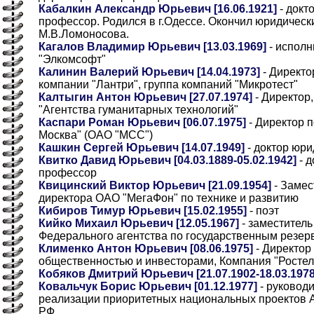
Кабалкин Александр Юрьевич [16.06.1921]
- докт
профессор. Родился в г.Одессе. Окончил юридическ
М.В.Ломоносова.
Кагалов Владимир Юрьевич [13.03.1969]
- испол
"Элкомсофт"
Калинин Валерий Юрьевич [14.04.1973]
- Директо
компании "Лантри", группа компаний "Микротест"
Калтыгин Антон Юрьевич [27.07.1974]
- Директор
"Агентства гуманитарных технологий"
Каспари Роман Юрьевич [06.07.1975]
- Директор п
Москва" (ОАО "МСС")
Кашкин Сергей Юрьевич [14.07.1949]
- доктор юри
Квитко Давид Юрьевич [04.03.1889-05.02.1942]
- д
профессор
Квицинский Виктор Юрьевич [21.09.1954]
- Замес
директора ОАО "МегаФон" по технике и развитию
Кибиров Тимур Юрьевич [15.02.1955]
- поэт
Кийко Михаил Юрьевич [12.05.1967]
- заместитель
Федерального агентства по государственным резер
Клименко Антон Юрьевич [08.06.1975]
- Директор 
общественностью и инвесторами, Компания "Росте
Кобяков Дмитрий Юрьевич [21.07.1902-18.03.1978
Ковальчук Борис Юрьевич [01.12.1977]
- руковод
реализации приоритетных национальных проектов 
РФ