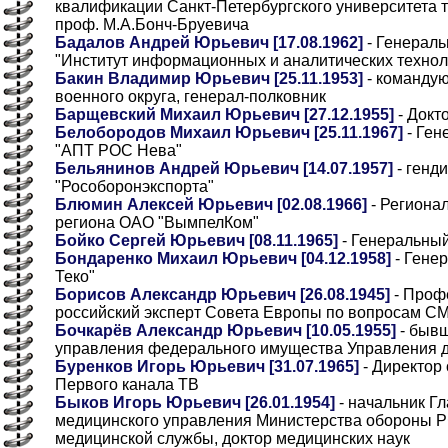
квалификации Санкт-Петербургского университета 
проф. М.А.Бонч-Бруевича
Бадалов Андрей Юрьевич [17.08.1962]
- Генерал
"Институт информационных и аналитических технол
Бакин Владимир Юрьевич [25.11.1953]
- команду
военного округа, генерал-полковник
Барщевский Михаил Юрьевич [27.12.1955]
- Докт
Белобородов Михаил Юрьевич [25.11.1967]
- Ген
"АПТ РОС Нева"
Бельянинов Андрей Юрьевич [14.07.1957]
- генд
"Рособоронэкспорта"
Блюмин Алексей Юрьевич [02.08.1966]
- Региона
региона ОАО "ВымпелКом"
Бойко Сергей Юрьевич [08.11.1965]
- Генеральный
Бондаренко Михаил Юрьевич [04.12.1958]
- Гене
Теко"
Борисов Александр Юрьевич [26.08.1945]
- Проф
российский эксперт Совета Европы по вопросам СМ
Бочкарёв Александр Юрьевич [10.05.1955]
- бывш
управления федерального имущества Управления 
Буренков Игорь Юрьевич [31.07.1965]
- Директор
Первого канала ТВ
Быков Игорь Юрьевич [26.01.1954]
- начальник Гл
медицинского управления Министерства обороны Р
медицинской службы, доктор медицинских наук