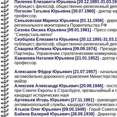
Пиленко Елизавета Юрьевна [20.12.1891-31.03.19
публицист, философ, общественно-религиозный дея
Погосян Татьяна Юрьевна [30.07.1960]
- доктор ю
профессор.
Сеньковская Марина Юрьевна [01.11.1956]
- дире
регионального мониторинга Правительства РФ
Сизова Оксана Юрьевна [09.01.1981]
- Пресс-секр
"Северсталь-метиз"
Скобцова Елизавета Юрьевна [20.12.1891-31.03.1
публицист, философ, общественно-религиозный дея
Слащева Юлиана Юрьевна [09.09.1974]
- Президе
Партнеры. Управление стратегическими коммуника
Хаманева Наталия Юрьевна [21.01.1952]
- доктор
профессор.
Алексаков Фёдор Юрьевич [21.07.1957]
- начальн
автомобильно-дорожного управления Министерства
майор
Алексеев Александр Юрьевич [20.08.1946]
- пост
при Совете Европы в Страсбурге, чрезвычайный и 
кандидат исторических наук
Артемьев Игорь Юрьевич [27.11.1961]
- руководи
антимонопольной службы, кандидат биологических н
Атьков Олег Юрьевич [09.05.1949]
- Герой Советс
Бабков Валерий Юрьевич [28.09.1939]
- Директор