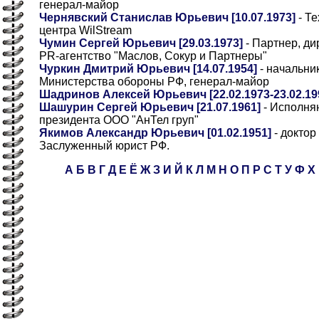
генерал-майор
Чернявский Станислав Юрьевич [10.07.1973]
- Те
центра WilStream
Чумин Сергей Юрьевич [29.03.1973]
- Партнер, ди
PR-агентство "Маслов, Сокур и Партнеры"
Чуркин Дмитрий Юрьевич [14.07.1954]
- начальни
Министерства обороны РФ, генерал-майор
Шадринов Алексей Юрьевич [22.02.1973-23.02.19
Шашурин Сергей Юрьевич [21.07.1961]
- Исполня
президента ООО "АнТел груп"
Якимов Александр Юрьевич [01.02.1951]
- доктор
Заслуженный юрист РФ.
А
Б
В
Г
Д
Е
Ё
Ж
З
И
Й
К
Л
М
Н
О
П
Р
С
Т
У
Ф
Х