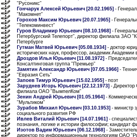
"Русоникс"
Гончарук Алексей Юрьевич [20.02.1965]
- Генера
"Макомнет"
Горохов Максим Юрьевич [20.07.1965]
- Генераль
"Телекоминвест"
Гуров Владимир Юрьевич [08.10.1968]
- Генераль
Петербургский Телепорт", директор филиала ЗАО "
Петербурге
Гутман Матвей Юрьевич [05.08.1934]
- доктор юри
исторических наук, профессор, академик Академии 
Дроздов Илья Юрьевич [11.08.1972]
- Председател
Консалтинговая группа "Премьер"
Замятин Александр Юрьевич [07.05.1966]
- Техни
"Евразия Сеть"
Запоев Тимур Юрьевич [15.02.1955]
- поэт
Заруднев Игорь Юрьевич [22.12.1973]
- Директор 
филиала ОАО "ВымпелКом"
Зенин Андрей Юрьевич [01.05.1964]
- Коммерческ
"Мультиком"
Зурабов Михаил Юрьевич [03.10.1953]
- министр 
социального развития РФ
Ивлев Виталий Юрьевич [14.07.1961]
- специалист
познания, логике и истории философии; кандидат ф
Изотов Вадим Юрьевич [06.12.1968]
- Заместитель
директор по информационным технологиям ОАО "Р