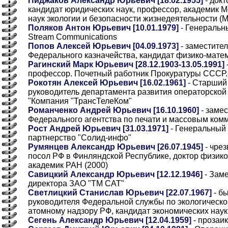
Пиджаков Александр Юрьевич [18.02.1955]
- докт
кандидат юридических наук, профессор, академик
наук экологии и безопасности жизнедеятельности 
Поляков Антон Юрьевич [10.01.1979]
- Генеральны
Stream Communications
Попов Алексей Юрьевич [04.09.1973]
- заместите
Федерального казначейства, кандидат физико-мате
Рагинский Марк Юрьевич [28.12.1903-13.05.1991]
профессор. Почетный работник Прокуратуры СССР.
Рокотян Алексей Юрьевич [16.02.1961]
- Старший 
руководитель департамента развития операторской
"Компания "ТрансТелеКом"
Романченко Андрей Юрьевич [16.10.1960]
- замес
Федерального агентства по печати и массовым ком
Рост Андрей Юрьевич [31.03.1971]
- Генеральный
партнерство "Солид-инфо"
Румянцев Александр Юрьевич [26.07.1945]
- чре
посол РФ в Финляндской Республике, доктор физико
академик РАН (2000)
Савицкий Александр Юрьевич [12.12.1946]
- Заме
директора ЗАО "ТМ CAT"
Светлицкий Станислав Юрьевич [22.07.1967]
- б
руководителя Федеральной службы по экологическо
атомному надзору РФ, кандидат экономических наук
Сегень Александр Юрьевич [12.04.1959]
- прозаик