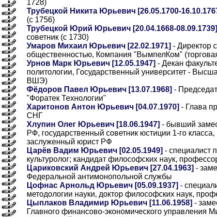
1728)
Трубецкой Никита Юрьевич [26.05.1700-16.10.176
(с 1756)
Трубецкой Юрий Юрьевич [20.04.1668-08.09.1739
советник (с 1730)
Умаров Михаил Юрьевич [22.02.1971]
- Директор 
общественностью, Компания "ВымпелКом" (торговая
Урнов Марк Юрьевич [12.05.1947]
- Декан факульт
политологии, Государственный университет - Высша
ВШЭ)
Фёдоров Павел Юрьевич [13.07.1968]
- Председат
"Форатек Технологии"
Харитонов Антон Юрьевич [04.07.1970]
- Глава п
СНГ
Хлупин Олег Юрьевич [18.06.1947]
- бывший заме
РФ, государственный советник юстиции 1-го класса,
заслуженный юрист РФ
Царёв Вадим Юрьевич [02.05.1949]
- специалист 
культуролог; кандидат философских наук, профессо
Цариковский Андрей Юрьевич [27.04.1963]
- зам
Федеральной антимонопольной службы
Цофнас Арнольд Юрьевич [05.09.1937]
- специал
методологии науки, доктор философских наук, проф
Цыплаков Владимир Юрьевич [11.06.1958]
- заме
Главного финансово-экономического управления М