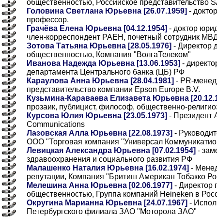
общественностью, Российское представительство SAS
Головина Светлана Юрьевна [26.07.1959]
- докто
профессор.
Грачёва Елена Юрьевна [04.12.1954]
- доктор юри
член-корреспондент РАЕН, почетный сотрудник МВ
Зотова Татьяна Юрьевна [28.05.1976]
- Директор 
общественностью, Компания "ВолгаТелеком"
Иванова Надежда Юрьевна [13.06.1953]
- директо
департамента Центрального банка (ЦБ) РФ
Караулова Анна Юрьевна [28.04.1981]
- PR-менед
представительство компании Epson Europe B.V.
Кузьмина-Караваева Елизавета Юрьевна [20.12.1
прозаик, публицист, философ, общественно-религио
Курсова Юлия Юрьевна [23.05.1973]
- Президент 
Communications
Лазовская Алла Юрьевна [22.08.1973]
- Руководит
ООО "Торговая компания "Универсал Коммуникатио
Левицкая Александра Юрьевна [07.02.1954]
- зам
здравоохранения и социального развития РФ
Малашенко Наталия Юрьевна [16.02.1974]
- Мене
репутации, Компания "Бритиш Американ Тобакко Ро
Мелешина Анна Юрьевна [02.06.1977]
- Директор 
общественностью, Группа компаний Heineken в Рос
Округина Марианна Юрьевна [24.07.1967]
- Испол
Петербургского филиала ЗАО "Моторола ЗАО"