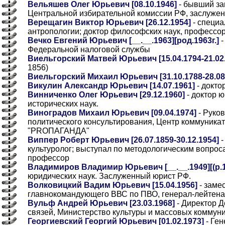
Вельяшев Олег Юрьевич [08.10.1946]
- бывший за
Центральной избирательной комиссии РФ, заслуже
Верещагин Виктор Юрьевич [26.12.1954]
- специа
антропологии; доктор философских наук, профессо
Вечко Евгений Юрьевич [__.__.1963][род.1963г.]
-
Федеральной налоговой службы
Виельгорский Матвей Юрьевич [15.04.1794-21.02
1856)
Виельгорский Михаил Юрьевич [31.10.1788-28.08
Викулин Александр Юрьевич [14.07.1961]
- докто
Винниченко Олег Юрьевич [29.12.1960]
- доктор ю
исторических наук.
Виноградов Михаил Юрьевич [09.04.1974]
- Руко
политического консультирования, Центр коммуника
"PRОПАГАНДА"
Виппер Роберт Юрьевич [26.07.1859-30.12.1954]
-
культуролог; выступал по методологическим вопрос
профессор
Владимиров Владимир Юрьевич [__.__.1949][(р.19
юридических наук. Заслуженный юрист РФ.
Волковицкий Вадим Юрьевич [15.04.1956]
- заме
главнокомандующего ВВС по ПВО, генерал-лейтена
Вульф Андрей Юрьевич [23.03.1968]
- Директор 
связей, Министерство культуры и массовых коммун
Георгиевский Георгий Юрьевич [01.02.1973]
- Ге