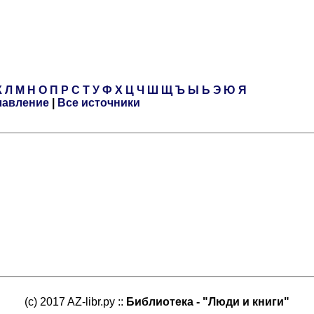
К
Л
М
Н
О
П
Р
С
Т
У
Ф
Х
Ц
Ч
Ш
Щ
Ъ
Ы
Ь
Э
Ю
Я
лавление
|
Все источники
(c) 2017 AZ-libr.ру ::
Библиотека - "Люди и книги"