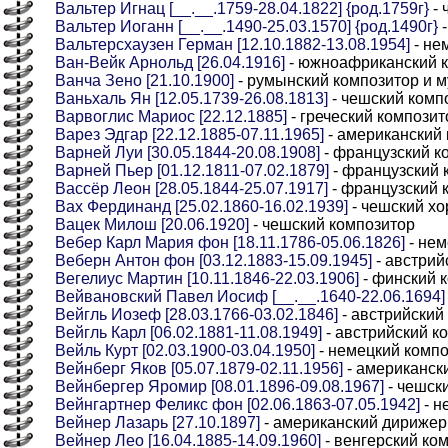
Вальтер Игнац [__.__.1759-28.04.1822] {род.1759г}
- 
Вальтер Иоганн [__.__.1490-25.03.1570] {род.1490г}
-
Вальтерсхаузен Герман [12.10.1882-13.08.1954]
- не
Ван-Вейк Арнольд [26.04.1916]
- южноафриканский к
Ванча Зено [21.10.1900]
- румынский композитор и 
Ваньхаль Ян [12.05.1739-26.08.1813]
- чешский комп
Варвоглис Мариос [22.12.1885]
- греческий композит
Варез Эдгар [22.12.1885-07.11.1965]
- американский
Варней Луи [30.05.1844-20.08.1908]
- французский к
Варней Пьер [01.12.1811-07.02.1879]
- французский 
Вассёр Леон [28.05.1844-25.07.1917]
- французский 
Вах Фердинанд [25.02.1860-16.02.1939]
- чешский хо
Вацек Милош [20.06.1920]
- чешский композитор
Вебер Карл Мария фон [18.11.1786-05.06.1826]
- нем
Веберн Антон фон [03.12.1883-15.09.1945]
- австрий
Вегелиус Мартин [10.11.1846-22.03.1906]
- финский 
Вейвановский Павел Иосиф [__.__.1640-22.06.1694] {
Вейгль Иозеф [28.03.1766-03.02.1846]
- австрийский
Вейгль Карл [06.02.1881-11.08.1949]
- австрийский к
Вейль Курт [02.03.1900-03.04.1950]
- немецкий комп
Вейнберг Яков [05.07.1879-02.11.1956]
- американск
Вейнбергер Яромир [08.01.1896-09.08.1967]
- чешск
Вейнгартнер Феликс фон [02.06.1863-07.05.1942]
- н
Вейнер Лазарь [27.10.1897]
- американский дирижер
Вейнер Лео [16.04.1885-14.09.1960]
- венгерский ко