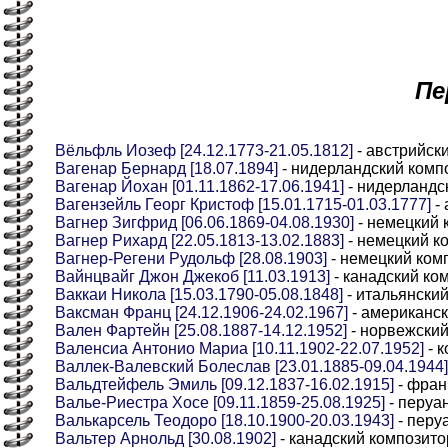
Пе
Вёльфль Иозеф [24.12.1773-21.05.1812]
- австрийск
Вагенар Бернард [18.07.1894]
- нидерландский комп
Вагенар Йохан [01.11.1862-17.06.1941]
- нидерландс
Вагензейль Георг Кристоф [15.01.1715-01.03.1777]
- 
Вагнер Зигфрид [06.06.1869-04.08.1930]
- немецкий 
Вагнер Рихард [22.05.1813-13.02.1883]
- немецкий к
Вагнер-Регени Рудольф [28.08.1903]
- немецкий ком
Вайнцвайг Джон Джекоб [11.03.1913]
- канадский ко
Ваккаи Никола [15.03.1790-05.08.1848]
- итальянский
Ваксман Франц [24.12.1906-24.02.1967]
- американск
Вален Фартейн [25.08.1887-14.12.1952]
- норвежский
Валенсиа Антонио Мариа [10.11.1902-22.07.1952]
- 
Валлек-Валевский Болеслав [23.01.1885-09.04.1944]
Вальдтейфель Эмиль [09.12.1837-16.02.1915]
- фран
Валье-Риестра Хосе [09.11.1859-25.08.1925]
- перуа
Валькарсель Теодоро [18.10.1900-20.03.1943]
- перу
Вальтер Арнольд [30.08.1902]
- канадский композито