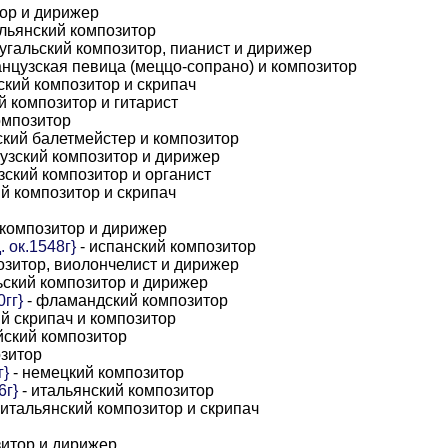
тор и дирижер
альянский композитор
угальский композитор, пианист и дирижер
нцузская певица (меццо-сопрано) и композитор
ский композитор и скрипач
й композитор и гитарист
омпозитор
ский балетмейстер и композитор
узский композитор и дирижер
зский композитор и органист
ий композитор и скрипач
 композитор и дирижер
. ок.1548г}
- испанский композитор
озитор, виолончелист и дирижер
ьский композитор и дирижер
гг}
- фламандский композитор
й скрипач и композитор
йский композитор
озитор
г}
- немецкий композитор
6г}
- итальянский композитор
 итальянский композитор и скрипач
зитор и дирижер