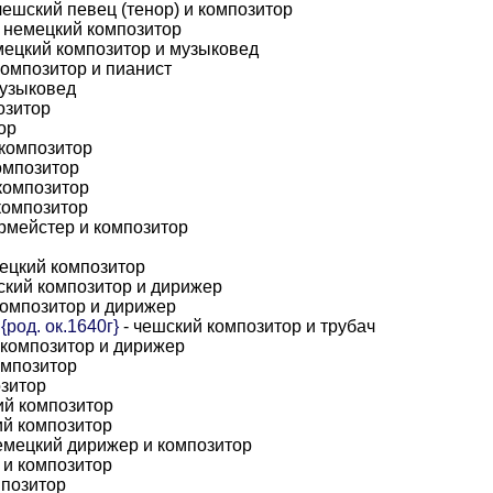
чешский певец (тенор) и композитор
 немецкий композитор
мецкий композитор и музыковед
омпозитор и пианист
музыковед
озитор
ор
 композитор
омпозитор
композитор
композитор
рмейстер и композитор
ецкий композитор
ский композитор и дирижер
композитор и дирижер
род. ок.1640г}
- чешский композитор и трубач
 композитор и дирижер
омпозитор
озитор
ий композитор
ий композитор
емецкий дирижер и композитор
 и композитор
мпозитор