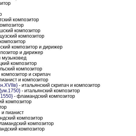
зитор
р
тский композитор
композитор
ешский композитор
цузский композитор
 композитор
ский композитор и дирижер
мпозитор и дирижер
и музыковед
цкий композитор
ольский композитор
 композитор и скрипач
пианист и композитор
н.XVIIв}
- итальянский скрипач и композитор
{ум.1750}
- итальянский композитор
.1550}
- фламандский композитор
ий композитор
тор
 и пианист
ндский композитор
ламандский композитор
андский композитор