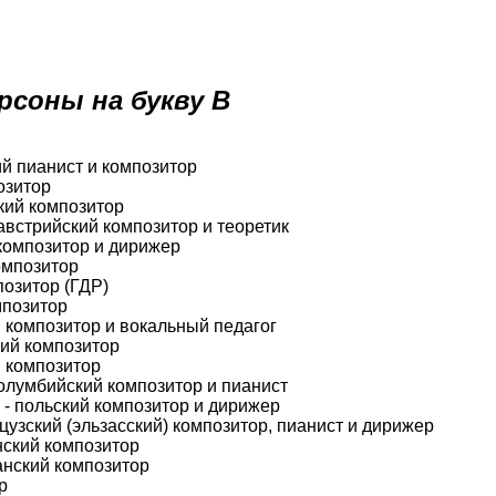
рсоны на букву В
ий пианист и композитор
озитор
кий композитор
австрийский композитор и теоретик
композитор и дирижер
омпозитор
позитор (ГДР)
мпозитор
 композитор и вокальный педагог
ий композитор
 композитор
колумбийский композитор и пианист
- польский композитор и дирижер
цузский (эльзасский) композитор, пианист и дирижер
нский композитор
анский композитор
р