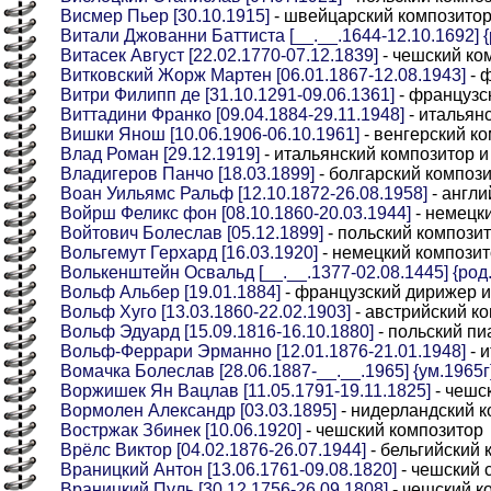
Висмер Пьер [30.10.1915]
- швейцарский композито
Витали Джованни Баттиста [__.__.1644-12.10.1692] {р
Витасек Август [22.02.1770-07.12.1839]
- чешский ко
Витковский Жорж Мартен [06.01.1867-12.08.1943]
- 
Витри Филипп де [31.10.1291-09.06.1361]
- французск
Виттадини Франко [09.04.1884-29.11.1948]
- итальян
Вишки Янош [10.06.1906-06.10.1961]
- венгерский к
Влад Роман [29.12.1919]
- итальянский композитор 
Владигеров Панчо [18.03.1899]
- болгарский компози
Воан Уильямс Ральф [12.10.1872-26.08.1958]
- англи
Войрш Феликс фон [08.10.1860-20.03.1944]
- немецк
Войтович Болеслав [05.12.1899]
- польский композит
Вольгемут Герхард [16.03.1920]
- немецкий компози
Волькенштейн Освальд [__.__.1377-02.08.1445] {род
Вольф Альбер [19.01.1884]
- французский дирижер и
Вольф Хуго [13.03.1860-22.02.1903]
- австрийский к
Вольф Эдуард [15.09.1816-16.10.1880]
- польский пи
Вольф-Феррари Эрманно [12.01.1876-21.01.1948]
- 
Вомачка Болеслав [28.06.1887-__.__.1965] {ум.1965г
Воржишек Ян Вацлав [11.05.1791-19.11.1825]
- чешс
Вормолен Александр [03.03.1895]
- нидерландский 
Востржак Збинек [10.06.1920]
- чешский композитор
Врёлс Виктор [04.02.1876-26.07.1944]
- бельгийский 
Враницкий Антон [13.06.1761-09.08.1820]
- чешский 
Враницкий Пуль [30.12.1756-26.09.1808]
- чешский к