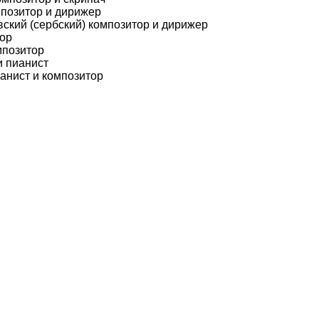
мпозитор и дирижер
вский (сербский) композитор и дирижер
тор
мпозитор
и пианист
анист и композитор