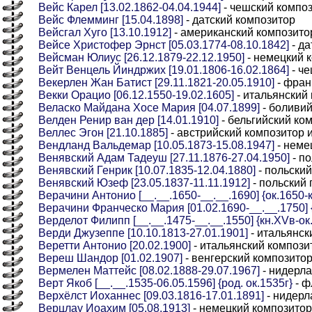
Вейс Карел [13.02.1862-04.04.1944]
- чешский компо
Вейс Флемминг [15.04.1898]
- датский композитор
Вейсгал Хуго [13.10.1912]
- американский композито
Вейсе Христофер Эрнст [05.03.1774-08.10.1842]
- да
Вейсман Юлиус [26.12.1879-22.12.1950]
- немецкий 
Вейт Венцель Йиндржих [19.01.1806-16.02.1864]
- ч
Векерлен Жан Батист [29.11.1821-20.05.1910]
- фран
Векки Орацио [06.12.1550-19.02.1605]
- итальянский
Веласко Майдана Хосе Мария [04.07.1899]
- боливий
Велден Ренир ван дер [14.01.1910]
- бельгийский ко
Веллес Эгон [21.10.1885]
- австрийский композитор 
Вендланд Вальдемар [10.05.1873-15.08.1947]
- неме
Венявский Адам Тадеуш [27.11.1876-27.04.1950]
- п
Венявский Генрик [10.07.1835-12.04.1880]
- польский
Венявский Юзеф [23.05.1837-11.11.1912]
- польский 
Верачини Антонио [__.__.1650-__.__.1690] {ок.1650-к
Верачини Франческо Мария [01.02.1690-__.__.1750] 
Верделот Филипп [__.__.1475-__.__.1550] {кн.XVв-ок
Верди Джузеппе [10.10.1813-27.01.1901]
- итальянск
Веретти Антонио [20.02.1900]
- итальянский компози
Вереш Шандор [01.02.1907]
- венгерский композитор
Вермелен Маттейс [08.02.1888-29.07.1967]
- нидерла
Верт Якоб [__.__.1535-06.05.1596] {род. ок.1535г}
- ф
Верхёлст Иоханнес [09.03.1816-17.01.1891]
- нидерл
Верцлау Иоахим [05.08.1913]
- немецкий композитор