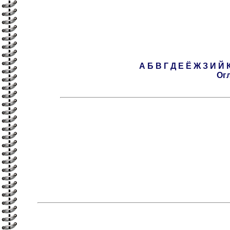
А
Б
В
Г
Д
Е
Ё
Ж
З
И
Й
Ог