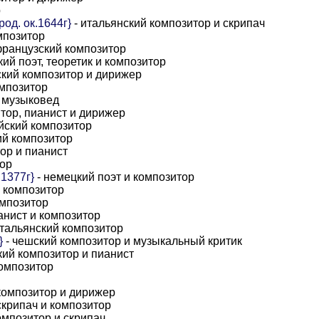
р
од. ок.1644г}
- итальянский композитор и скрипач
мпозитор
французский композитор
ий поэт, теоретик и композитор
ский композитор и дирижер
омпозитор
и музыковед
тор, пианист и дирижер
йский композитор
ий композитор
ор и пианист
тор
.1377г}
- немецкий поэт и композитор
 композитор
омпозитор
анист и композитор
итальянский композитор
}
- чешский композитор и музыкальный критик
кий композитор и пианист
композитор
композитор и дирижер
скрипач и композитор
омпозитор и скрипач