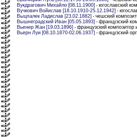
Вукдрагович Михайло [08.11.1900]
- югославский ко
Вучкович Войислав [18.10.1910-25.12.1942]
- югосла
Выцпалек Ладислав [23.02.1882]
- чешский компози
Вышнеградский Иван [05.05.1893]
- французский ко
Вьенер Жан [19.03.1896]
- французский композитор 
Вьерн Луи [08.10.1870-02.06.1937]
- французский орг