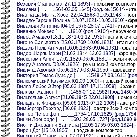
Вехович Станислав [27.11.1893]
- польский компози
Виадана [__.__.1564-02.05.1645] {род. ок.1564г}
- ит
Вианна да Мотта Хосе [22.04.1868-31.05.1948]
- порт
Виардо-Гарсиа Полина [18.07.1821-18.05.1910]
- фра
Вивальди Антонио [04.03.1678-28.07.1741]
- итальян
Виванко Мойзес [__.__.1910] {род.1910г}
- перуански
Вивес Амадео [18.11.1871-01.12.1932]
- испанский к
Вигано Сальватор [25.03.1769-10.08.1821]
- итальян
Видаль Поль Антуан [16.06.1863-09.04.1931]
- франц
Видор Шарль Мари [21.02.1844-12.03.1937]
- францу
Виекстамп Анри [17.02.1820-06.06.1881]
- бельгийск
Виеру Анатоль [08.06.1926]
- румынский композитор
Виклунд Адольф [05.06.1879-03.04.1950]
- шведский
Виктория Томас Луис де [__.__.1548-27.08.1611] {род
Вилкомирский Казимеж [01.09.1900]
- польский комп
Вилла Лобос Эйтор [05.03.1887-17.11.1959]
- бразил
Вилларт Адриен [__.__.1485-07.12.1562] {род.1480-90
Вильгельми Август [21.09.1845-22.01.1908]
- немецки
Вильдганс Фридрих [05.06.1913-07.12.1965]
- австри
Вимбергер Герхард [30.08.1923]
- австрийский комп
Винтер Петер фон [__.__.1754-17.10.1825] {род.1754
Винчи Леонардо [__.__.1693-28.05.1727] {род.1690-9
Виотти Джованни Баттиста [12.05.1755-03.03.1824]
-
Вирен Даг [15.10.1905]
- шведский композитор
Вислоцкий Станислав [07.07.1921]
- польский компо