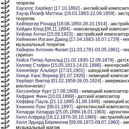
теоретик
Хауэллс Херберт [17.10.1892]
- английский композит
Хауэр Йозеф Маттиас [19.03.1883-22.09.1959]
- авст
теоретик
Хейбергер Рихард [18.06.1850-28.10.1914]
- австрий
Хейден Клод [08.11.1884]
- новозеландский компози
Хейлер Антон [15.09.1923]
- австрийский композитор
Хейнихен Иоганн Давид [17.04.1683-16.07.1729]
- не
музыкальный теоретик
Хейнрих Антонин Филип [11.03.1781-03.05.1861]
- че
скрипач
Хейсе Петер Арнольд [11.02.1830-12.09.1879]
- датс
Хеллер Стефен [15.05.1813-14.01.1888]
- венгерский
Хеннеберг Альберт [27.03.1901]
- шведский компози
Хенце Ханс Вернер [01.07.1926]
- немецкий компози
Херберт Виктор [01.02.1859-26.05.1924]
- американс
виолончелист
Хессенберг Курт [17.08.1908]
- немецкий композитор
Хефдинг Финн [10.03.1899]
- датский композитор
Хеффер Пауль [21.12.1895-31.08.1949]
- немецкий к
Хианнео Луис [09.01.1897]
- аргентинский композито
Хиларди Хилардо [25.05.1889-16.01.1963]
- аргентин
Хилл Алфред [16.12.1870-30.10.1960]
- австралийск
Хилл Эдуард Бёрлингем [09.09.1872-09.07.1960]
- ам
музыкальный критик