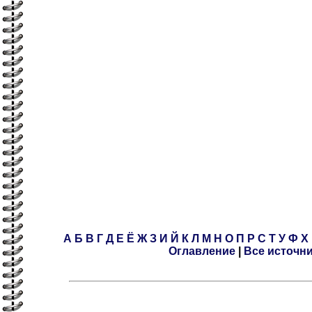
А
Б
В
Г
Д
Е
Ё
Ж
З
И
Й
К
Л
М
Н
О
П
Р
С
Т
У
Ф
Х
Оглавление
|
Все источн