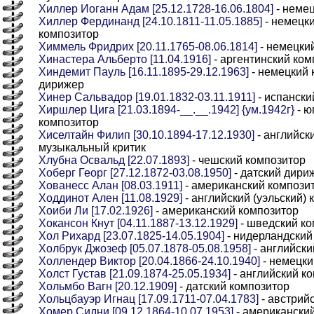
Хиллер Иоганн Адам [25.12.1728-16.06.1804]
- неме
Хиллер Фердинанд [24.10.1811-11.05.1885]
- немецки
композитор
Химмель Фридрих [20.11.1765-08.06.1814]
- немецки
Хинастера Альберто [11.04.1916]
- аргентинский ком
Хиндемит Пауль [16.11.1895-29.12.1963]
- немецкий 
дирижер
Хинер Сальвадор [19.01.1832-03.11.1911]
- испански
Хиршлер Цига [21.03.1894-__.__.1942] {ум.1942г}
- ю
композитор
Хиселтайн Филип [30.10.1894-17.12.1930]
- английск
музыкальный критик
Хлубна Освальд [22.07.1893]
- чешский композитор
Хоберг Георг [27.12.1872-03.08.1950]
- датский дири
Хованесс Алан [08.03.1911]
- американский компози
Ходдинот Ален [11.08.1929]
- английский (уэльский)
Хоиби Ли [17.02.1926]
- американский композитор
Хокансон Кнут [04.11.1887-13.12.1929]
- шведский ко
Хол Рихард [23.07.1825-14.05.1904]
- нидерландский
Холбрук Джозеф [05.07.1878-05.08.1958]
- английски
Холлендер Виктор [20.04.1866-24.10.1940]
- немецки
Холст Густав [21.09.1874-25.05.1934]
- английский к
Хольмбо Вагн [20.12.1909]
- датский композитор
Хольцбауэр Игнац [17.09.1711-07.04.1783]
- австрий
Хомер Сидни [09.12.1864-10.07.1953]
- американски