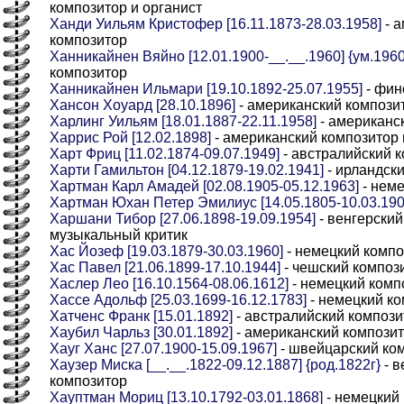
композитор и органист
Ханди Уильям Кристофер [16.11.1873-28.03.1958]
- а
композитор
Ханникайнен Вяйно [12.01.1900-__.__.1960] {ум.1960
композитор
Ханникайнен Ильмари [19.10.1892-25.07.1955]
- фин
Хансон Хоуард [28.10.1896]
- американский компози
Харлинг Уильям [18.01.1887-22.11.1958]
- американс
Харрис Рой [12.02.1898]
- американский композитор
Харт Фриц [11.02.1874-09.07.1949]
- австралийский 
Харти Гамильтон [04.12.1879-19.02.1941]
- ирландск
Хартман Карл Амадей [02.08.1905-05.12.1963]
- неме
Хартман Юхан Петер Эмилиус [14.05.1805-10.03.190
Харшани Тибор [27.06.1898-19.09.1954]
- венгерский
музыкальный критик
Хас Йозеф [19.03.1879-30.03.1960]
- немецкий компо
Хас Павел [21.06.1899-17.10.1944]
- чешский композ
Хаслер Лео [16.10.1564-08.06.1612]
- немецкий комп
Хассе Адольф [25.03.1699-16.12.1783]
- немецкий ко
Хатченс Франк [15.01.1892]
- австралийский компози
Хаубил Чарльз [30.01.1892]
- американский компози
Хауг Ханс [27.07.1900-15.09.1967]
- швейцарский ко
Хаузер Миска [__.__.1822-09.12.1887] {род.1822г}
- в
композитор
Хауптман Мориц [13.10.1792-03.01.1868]
- немецкий