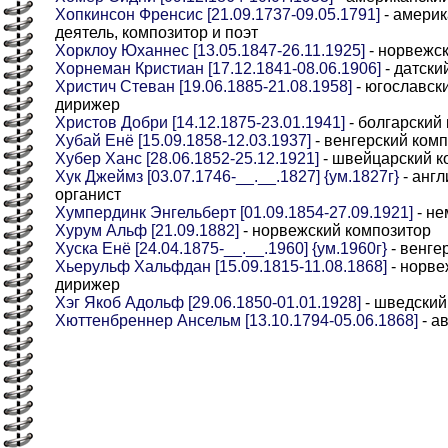
Хопкинсон Френсис [21.09.1737-09.05.1791]
- америк
деятель, композитор и поэт
Хорклоу Юханнес [13.05.1847-26.11.1925]
- норвежс
Хорнеман Кристиан [17.12.1841-08.06.1906]
- датски
Христич Стеван [19.06.1885-21.08.1958]
- югославски
дирижер
Христов Добри [14.12.1875-23.01.1941]
- болгарский 
Хубай Енё [15.09.1858-12.03.1937]
- венгерский комп
Хубер Ханс [28.06.1852-25.12.1921]
- швейцарский к
Хук Джеймз [03.07.1746-__.__.1827] {ум.1827г}
- англ
органист
Хумпердинк Энгельберт [01.09.1854-27.09.1921]
- не
Хурум Альф [21.09.1882]
- норвежский композитор
Хуска Енё [24.04.1875-__.__.1960] {ум.1960г}
- венге
Хьерульф Хальфдан [15.09.1815-11.08.1868]
- норве
дирижер
Хэг Якоб Адольф [29.06.1850-01.01.1928]
- шведский
Хюттенбреннер Ансельм [13.10.1794-05.06.1868]
- а