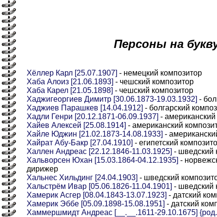
Персоны на букв
Хёллер Карл [25.07.1907]
- немецкий композитор
Хаба Алоиз [21.06.1893]
- чешский композитор
Хаба Карел [21.05.1898]
- чешский композитор
Хаджигеоргиев Димитр [30.06.1873-19.03.1932]
- бол
Хаджиев Парашкев [14.04.1912]
- болгарский компо
Хадли Генри [20.12.1871-06.09.1937]
- американский
Хайев Алексей [25.08.1914]
- американский компози
Хайле Юджин [21.02.1873-14.08.1933]
- американски
Хайрат Абу-Бакр [27.04.1910]
- египетский композит
Халлен Андреас [22.12.1846-11.03.1925]
- шведский 
Хальворсен Юхан [15.03.1864-04.12.1935]
- норвежск
дирижер
Хальнес Хильдинг [24.04.1903]
- шведский композит
Хальстрём Ивар [05.06.1826-11.04.1901]
- шведский 
Хамерик Асгер [08.04.1843-13.07.1923]
- датский ко
Хамерик Эббе [05.09.1898-15.08.1951]
- датский ком
Хаммершмидт Андреас [__.__.1611-29.10.1675] {род.