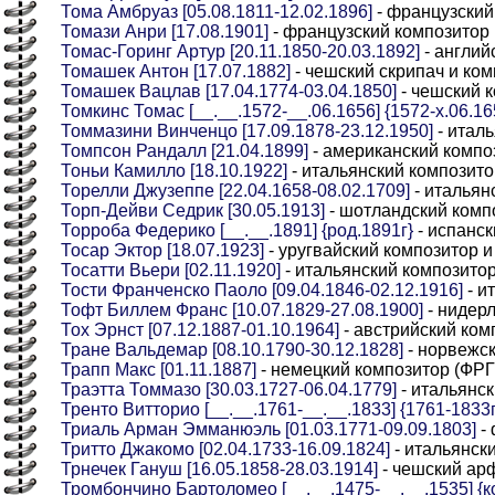
Тома Амбруаз [05.08.1811-12.02.1896]
- французский
Томази Анри [17.08.1901]
- французский композитор
Томас-Горинг Артур [20.11.1850-20.03.1892]
- англий
Томашек Антон [17.07.1882]
- чешский скрипач и ко
Томашек Вацлав [17.04.1774-03.04.1850]
- чешский 
Томкинс Томас [__.__.1572-__.06.1656] {1572-x.06.16
Томмазини Винченцо [17.09.1878-23.12.1950]
- итал
Томпсон Рандалл [21.04.1899]
- американский компо
Тоньи Камилло [18.10.1922]
- итальянский композито
Торелли Джузеппе [22.04.1658-08.02.1709]
- итальян
Торп-Дейви Седрик [30.05.1913]
- шотландский комп
Торроба Федерико [__.__.1891] {род.1891г}
- испанск
Тосар Эктор [18.07.1923]
- уругвайский композитор и
Тосатти Вьери [02.11.1920]
- итальянский композито
Тости Франченско Паоло [09.04.1846-02.12.1916]
- и
Тофт Биллем Франс [10.07.1829-27.08.1900]
- нидер
Тох Эрнст [07.12.1887-01.10.1964]
- австрийский ком
Тране Вальдемар [08.10.1790-30.12.1828]
- норвежск
Трапп Макс [01.11.1887]
- немецкий композитор (ФРГ
Траэтта Томмазо [30.03.1727-06.04.1779]
- итальянс
Тренто Витторио [__.__.1761-__.__.1833] {1761-1833г
Триаль Арман Эмманюэль [01.03.1771-09.09.1803]
- 
Тритто Джакомо [02.04.1733-16.09.1824]
- итальянск
Трнечек Гануш [16.05.1858-28.03.1914]
- чешский ар
Тромбончино Бартоломео [__.__.1475-__.__.1535] {ко