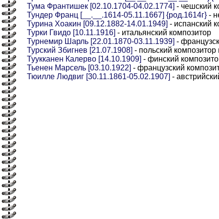
Тума Франтишек [02.10.1704-04.02.1774]
- чешский к
Тундер Франц [__.__.1614-05.11.1667] {род.1614г}
- н
Турина Хоакин [09.12.1882-14.01.1949]
- испанский к
Турки Гвидо [10.11.1916]
- итальянский композитор
Турнемир Шарль [22.01.1870-03.11.1939]
- французск
Турский Збигнев [21.07.1908]
- польский композитор
Туукканен Калерво [14.10.1909]
- финский композито
Тьенен Марсель [03.10.1922]
- французский компози
Тюилле Людвиг [30.11.1861-05.02.1907]
- австрийски