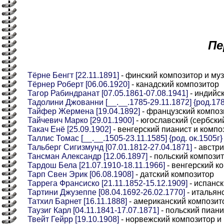
Пе
Тёрне Бенгт [22.11.1891]
- финский композитор и му
Тёрнер Роберт [06.06.1920]
- канадский композитор
Тагор Рабиндранат [07.05.1861-07.08.1941]
- индийс
Тадолини Джованни [__.__.1785-29.11.1872] {род.178
Тайфер Жермена [19.04.1892]
- французский композ
Тайчевич Марко [29.01.1900]
- югославский (сербски
Такач Енё [25.09.1902]
- венгерский пианист и компо
Таллис Томас [__.__.1505-23.11.1585] {род. ок.1505г}
Тальберг Сигизмунд [07.01.1812-27.04.1871]
- австр
Тансман Александр [12.06.1897]
- польский композит
Тардош Бела [21.07.1910-18.11.1966]
- венгерский к
Тарп Свен Эрик [06.08.1908]
- датский композитор
Таррега Франсиско [21.11.1852-15.12.1909]
- испанск
Тартини Джузеппе [08.04.1692-26.02.1770]
- итальян
Татхил Барнет [16.11.1888]
- американский композит
Таузиг Карл [04.11.1841-17.07.1871]
- польский пиани
Твейт Гейрр [19.10.1908]
- норвежский композитор и