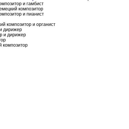
омпозитор и гамбист
емецкий композитор
омпозитор и пианист
ий композитор и органист
 и дирижер
р и дирижер
тор
й композитор