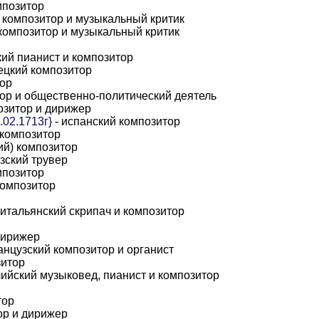
мпозитор
 композитор и музыкальный критик
композитор и музыкальный критик
кий пианист и композитор
ецкий композитор
тор
тор и общественно-политический деятель
озитор и дирижер
.02.1713г}
- испанский композитор
 композитор
ий) композитор
зский трувер
мпозитор
композитор
 итальянский скрипач и композитор
дирижер
анцузский композитор и органист
зитор
лийский музыковед, пианист и композитор
тор
ор и дирижер