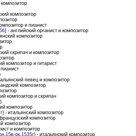
 композитор
ский композитор
мпозитор
композитор и пианист
56}
- английский органист и композитор
ьянский композитор
зитор
р
ский скрипач и композитор
озитор
ий композитор и гитарист
 пианист
р
тальянский певец и композитор
ландский композитор
позитор
ий композитор и скрипач
)
кий композитор
г}
- итальянский композитор
французский композитор
ий композитор
фист и композитор
н.15в-ок.1535г}
- итальянский композитор