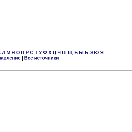
К
Л
М
Н
О
П
Р
С
Т
У
Ф
Х
Ц
Ч
Ш
Щ
Ъ
Ы
Ь
Э
Ю
Я
лавление
|
Все источники