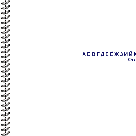
А
Б
В
Г
Д
Е
Ё
Ж
З
И
Й
Ог