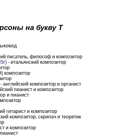
рсоны на букву Т
зыковед
кий писатель, философ и композитор
5г}
- итальянский композитор
итор
й) композитор
зитор
- английский композитор и органист
ийский пианист и композитор
ор и пианист
омпозитор
ий гитарист и композитор
ский композитор, скрипач и теоретик
ор
ст и композитор
 пианист