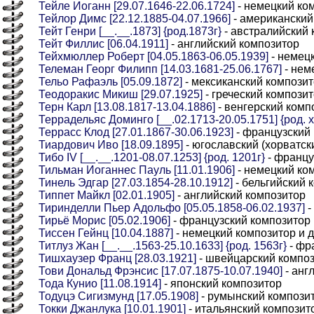
Тейле Иоганн [29.07.1646-22.06.1724]
- немецкий ко
Тейлор Димс [22.12.1885-04.07.1966]
- американский
Тейт Генри [__.__.1873] {род.1873г}
- австралийский 
Тейт Филлис [06.04.1911]
- английский композитор
Тейхмюллер Роберт [04.05.1863-06.05.1939]
- немец
Телеман Георг Филипп [14.03.1681-25.06.1767]
- нем
Тельо Рафаэль [05.09.1872]
- мексиканский компози
Теодоракис Микиш [29.07.1925]
- греческий компози
Терн Карл [13.08.1817-13.04.1886]
- венгерский комп
Террадельяс Доминго [__.02.1713-20.05.1751] {род. x
Террасс Клод [27.01.1867-30.06.1923]
- французский
Тиардович Иво [18.09.1895]
- югославский (хорватск
Тибо IV [__.__.1201-08.07.1253] {род. 1201г}
- францу
Тильман Иоганнес Пауль [11.01.1906]
- немецкий ко
Тинель Эдгар [27.03.1854-28.10.1912]
- бельгийский 
Типпет Майкл [02.01.1905]
- английский композитор
Тиринделли Пьер Адольфо [05.05.1858-06.02.1937]
-
Тирьё Морис [05.02.1906]
- французский композитор
Тиссен Гейнц [10.04.1887]
- немецкий композитор и 
Титлуз Жан [__.__.1563-25.10.1633] {род. 1563г}
- фр
Тишхаузер Франц [28.03.1921]
- швейцарский компо
Тови Дональд Фрэнсис [17.07.1875-10.07.1940]
- анг
Тода Кунио [11.08.1914]
- японский композитор
Тодуцэ Сигизмунд [17.05.1908]
- румынский компози
Токки Джанлука [10.01.1901]
- итальянский композит