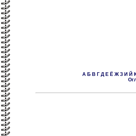
А
Б
В
Г
Д
Е
Ё
Ж
З
И
Й
Ог