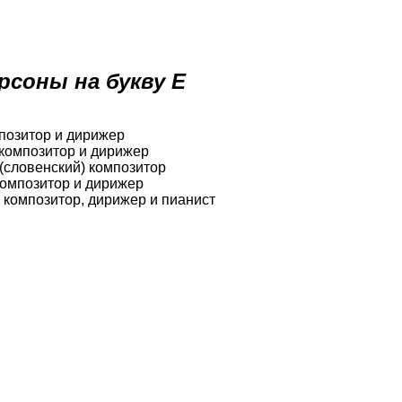
рсоны на букву Е
позитор и дирижер
 композитор и дирижер
(словенский) композитор
композитор и дирижер
 композитор, дирижер и пианист