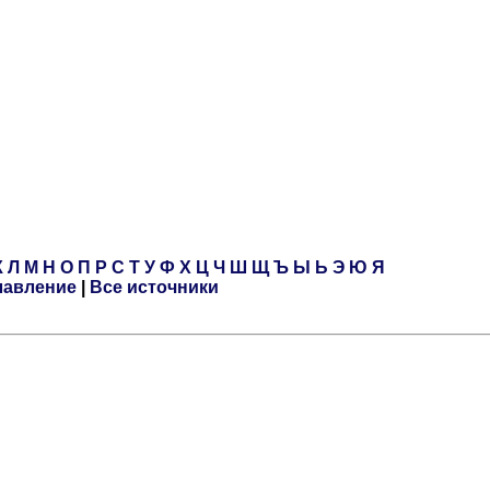
К
Л
М
Н
О
П
Р
С
Т
У
Ф
Х
Ц
Ч
Ш
Щ
Ъ
Ы
Ь
Э
Ю
Я
лавление
|
Все источники