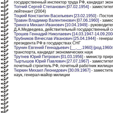
государственный инспектор труда РФ, кандидат эко
Топчий Сергей Степанович [07.02.1954]
- заместите
лейтенант (2004)
Тоцкий Константин Васильевич [23.02.1950]
- Постоя
Травин Владимир Валентинович [07.06.1960]
- заме
Тринога Михаил Иванович [10.04.1949]
- руководите
Д.А.Медведева, действительный государственный со
Трошев Геннадий Николаевич [14.03.1947-14.09.200
Трубников Вячеслав Иванович [25.04.1944]
- генера
президента РФ в государствах СНГ
Трунин Евгений Геннадьевич [__.__.1960] {род.1960г.
транспорта, кандидат экономических наук
Трутнев Юрий Петрович [01.03.1956]
- министр прир
Тыртышов Юрий Павлович [27.07.1967]
- заместите
почетный строитель РФ, почетный работник жилищн
Тюркин Михаил Леонидович [30.09.1967]
- заместит
наук, генерал-майор милиции