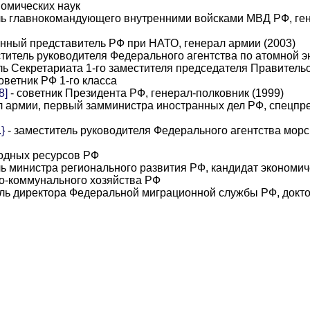
номических наук
ль главнокомандующего внутренними войсками МВД РФ, ге
нный представитель РФ при НАТО, генерал армии (2003)
ститель руководителя Федерального агентства по атомной э
ль Секретариата 1-го заместителя председателя Правитель
ветник РФ 1-го класса
8]
- советник Президента РФ, генерал-полковник (1999)
л армии, первый замминистра иностранных дел РФ, спецпр
}
- заместитель руководителя Федерального агентства морс
одных ресурсов РФ
ль министра регионального развития РФ, кандидат экономич
о-коммунального хозяйства РФ
ель директора Федеральной миграционной службы РФ, докт