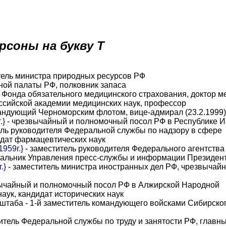
рсоны на букву Т
тель министра природных ресурсов РФ
ной палаты РФ, полковник запаса
 Фонда обязательного медицинского страхования, доктор м
оссийской академии медицинских наук, профессор
андующий Черноморским флотом, вице-адмирал (23.2.1999)
.}
- чрезвычайный и полномочный посол РФ в Республике 
ель руководителя Федеральной службы по надзору в сфере
идат фармацевтических наук
959г.}
- заместитель руководителя Федерального агентства 
чальник Управления пресс-службы и информации Президен
.}
- заместитель министра иностранных дел РФ, чрезвычай
ычайный и полномочный посол РФ в Алжирской Народной
аук, кандидат исторических наук
 штаба - 1-й заместитель командующего войсками Сибирско
итель Федеральной службы по труду и занятости РФ, главн