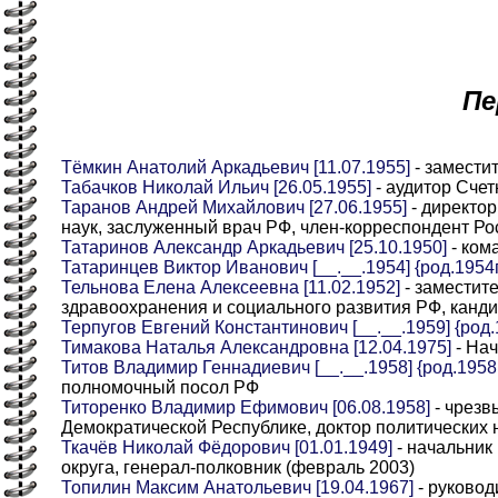
Пе
Тёмкин Анатолий Аркадьевич [11.07.1955]
- замести
Табачков Николай Ильич [26.05.1955]
- аудитор Счет
Таранов Андрей Михайлович [27.06.1955]
- директор
наук, заслуженный врач РФ, член-корреспондент Р
Татаринов Александр Аркадьевич [25.10.1950]
- ком
Татаринцев Виктор Иванович [__.__.1954] {род.1954г
Тельнова Елена Алексеевна [11.02.1952]
- заместит
здравоохранения и социального развития РФ, канд
Терпугов Евгений Константинович [__.__.1959] {род.1
Тимакова Наталья Александровна [12.04.1975]
- На
Титов Владимир Геннадиевич [__.__.1958] {род.1958г
полномочный посол РФ
Титоренко Владимир Ефимович [06.08.1958]
- чрезв
Демократической Республике, доктор политических н
Ткачёв Николай Фёдорович [01.01.1949]
- начальник
округа, генерал-полковник (февраль 2003)
Топилин Максим Анатольевич [19.04.1967]
- руковод