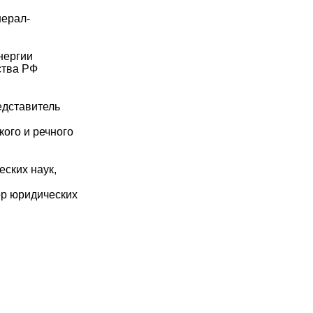
нерал-
нергии
ства РФ
едставитель
кого и речного
еских наук,
ор юридических