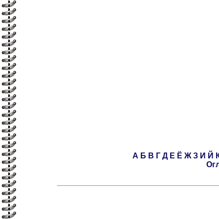
А
Б
В
Г
Д
Е
Ё
Ж
З
И
Й
Ог