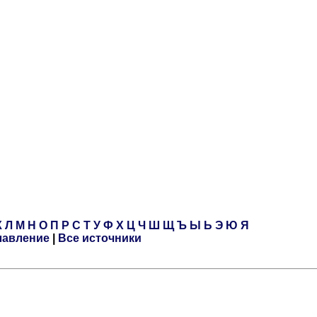
К
Л
М
Н
О
П
Р
С
Т
У
Ф
Х
Ц
Ч
Ш
Щ
Ъ
Ы
Ь
Э
Ю
Я
лавление
|
Все источники