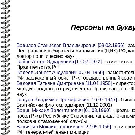
Персоны на букв
Вавилов Станислав Владимирович [09.02.1956]
- за
Центральной избирательной комиссии (ЦИК) РФ, кан
доктор политических наук
Вайно Антон Эдуардович [17.02.1972]
- заместитель
Правительства РФ
Валеев Эрнест Абдулович [07.04.1950]
- заместител
РФ, заслуженный юрист РФ, государственный советн
Валовая Татьяна Дмитриевна [11.04.1958]
- директо
международного сотрудничества Правительства РФ,
наук
Валуев Владимир Прокофьевич [16.07.1947]
- бывш
Балтийским флотом, адмирал (11.12.2001)
Ванин Михаил Валентинович [01.08.1960]
- чрезвыч
посол РФ в Республике Словении, кандидат экономи
полковник таможенной службы
Ваничкин Михаил Георгиевич [22.05.1956]
- помощни
РФ, генерал-лейтенант милиции