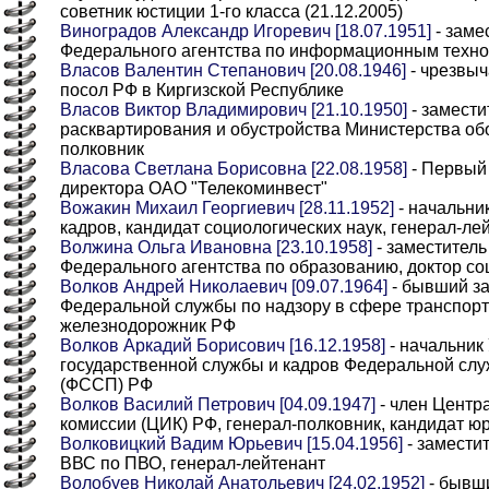
советник юстиции 1-го класса (21.12.2005)
Виноградов Александр Игоревич [18.07.1951]
- заме
Федерального агентства по информационным техн
Власов Валентин Степанович [20.08.1946]
- чрезвы
посол РФ в Киргизской Республике
Власов Виктор Владимирович [21.10.1950]
- замест
расквартирования и обустройства Министерства об
полковник
Власова Светлана Борисовна [22.08.1958]
- Первый 
директора ОАО "Телекоминвест"
Вожакин Михаил Георгиевич [28.11.1952]
- начальни
кадров, кандидат социологических наук, генерал-ле
Волжина Ольга Ивановна [23.10.1958]
- заместитель
Федерального агентства по образованию, доктор со
Волков Андрей Николаевич [09.07.1964]
- бывший за
Федеральной службы по надзору в сфере транспорт
железнодорожник РФ
Волков Аркадий Борисович [16.12.1958]
- начальник
государственной службы и кадров Федеральной сл
(ФССП) РФ
Волков Василий Петрович [04.09.1947]
- член Центр
комиссии (ЦИК) РФ, генерал-полковник, кандидат ю
Волковицкий Вадим Юрьевич [15.04.1956]
- замести
ВВС по ПВО, генерал-лейтенант
Волобуев Николай Анатольевич [24.02.1952]
- бывш