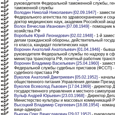
руководителя Федеральной таможенной службы, ге
таможенной службы
Володин Николай Николаевич [02.09.1947]
- замести
Федерального агентства по здравоохранению и соц
доктор медицинских наук, академик Российской ака
Волох Вячеслав Иванович [07.08.1949]
- помощник м
хозяйства РФ
Воробьёв Юрий Леонидович [02.02.1948]
- 1-й заме
делам гражданской обороны, действительный госуд
го класса, кандидат политических наук
Воронин Анатолий Анатольевич [01.04.1946]
- бывш
руководителя Федеральной службы по надзору в сф
министра транспорта РФ, почетный работник транс
Воронин Владимир Васильевич [25.04.1960]
- замес
Федеральной службы судебных приставов (ФССП) - 
судебного пристава РФ
Вуколов Анатолий Дмитриевич [05.02.1952]
- началь
общественного питания Управления делами Прези
Вуколов Всеволод Львович [17.04.1969]
- директор 
государственного управления и местного самоупра
Вульф Андрей Юрьевич [23.03.1968]
- Директор Деп
Министерство культуры и массовых коммуникаций 
Высоцкий Владимир Сергеевич [18.08.1954]
- коман
вице-адмирал
Вьюгин Олег Вячеславович [29.07.1952]
- руководит