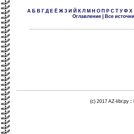
А
Б
В
Г
Д
Е
Ё
Ж
З
И
Й
К
Л
М
Н
О
П
Р
С
Т
У
Ф
Х
Оглавление
|
Все источн
(c) 2017 AZ-libr.ру ::