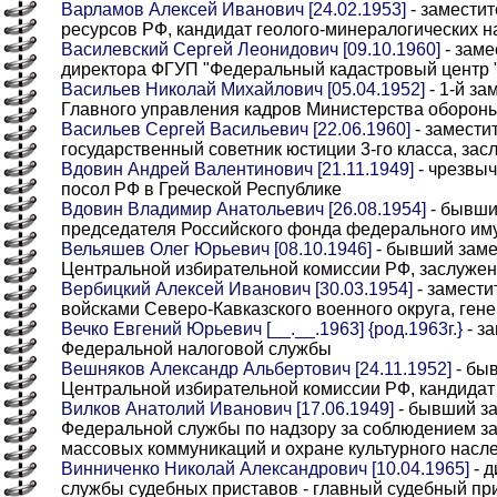
Варламов Алексей Иванович [24.02.1953]
- замести
ресурсов РФ, кандидат геолого-минералогических н
Василевский Сергей Леонидович [09.10.1960]
- заме
директора ФГУП "Федеральный кадастровый центр 
Васильев Николай Михайлович [05.04.1952]
- 1-й за
Главного управления кадров Министерства обороны
Васильев Сергей Васильевич [22.06.1960]
- замести
государственный советник юстиции 3-го класса, за
Вдовин Андрей Валентинович [21.11.1949]
- чрезвы
посол РФ в Греческой Республике
Вдовин Владимир Анатольевич [26.08.1954]
- бывши
председателя Российского фонда федерального им
Вельяшев Олег Юрьевич [08.10.1946]
- бывший заме
Центральной избирательной комиссии РФ, заслуже
Вербицкий Алексей Иванович [30.03.1954]
- замест
войсками Северо-Кавказского военного округа, ген
Вечко Евгений Юрьевич [__.__.1963] {род.1963г.}
- з
Федеральной налоговой службы
Вешняков Александр Альбертович [24.11.1952]
- бы
Центральной избирательной комиссии РФ, кандидат
Вилков Анатолий Иванович [17.06.1949]
- бывший за
Федеральной службы по надзору за соблюдением за
массовых коммуникаций и охране культурного насл
Винниченко Николай Александрович [10.04.1965]
- 
службы судебных приставов - главный судебный пр