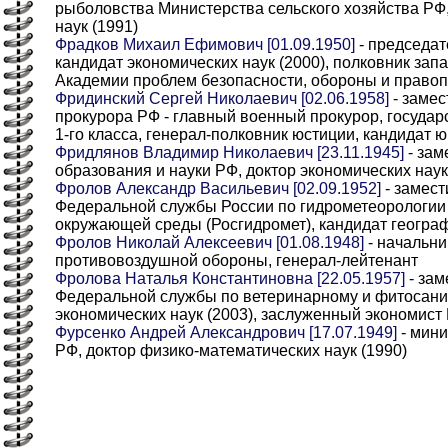
рыболовства Министерства сельского хозяйства РФ,
наук (1991)
Фрадков Михаил Ефимович [01.09.1950]
- председат
кандидат экономических наук (2000), полковник зап
Академии проблем безопасности, обороны и право
Фридинский Сергей Николаевич [02.06.1958]
- замес
прокурора РФ - главный военный прокурор, госуда
1-го класса, генерал-полковник юстиции, кандидат 
Фридлянов Владимир Николаевич [23.11.1945]
- зам
образования и науки РФ, доктор экономических наук
Фролов Александр Васильевич [02.09.1952]
- замест
Федеральной службы России по гидрометеорологии
окружающей среды (Росгидромет), кандидат географ
Фролов Николай Алексеевич [01.08.1948]
- начальни
противовоздушной обороны, генерал-лейтенант
Фролова Наталья Константиновна [22.05.1957]
- зам
Федеральной службы по ветеринарному и фитосанит
экономических наук (2003), заслуженный экономист
Фурсенко Андрей Александрович [17.07.1949]
- мини
РФ, доктор физико-математических наук (1990)