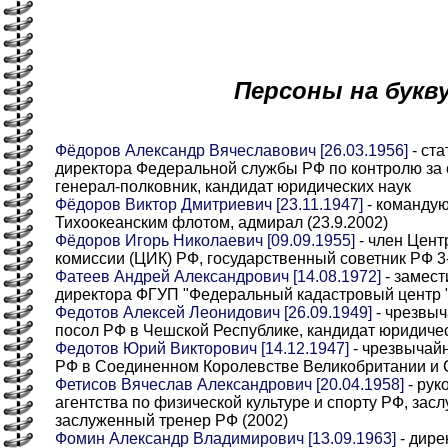
Персоны на букв
Фёдоров Александр Вячеславович [26.03.1956]
- ста
директора Федеральной службы РФ по контролю за 
генерал-полковник, кандидат юридических наук
Фёдоров Виктор Дмитриевич [23.11.1947]
- команду
Тихоокеанским флотом, адмирал (23.9.2002)
Фёдоров Игорь Николаевич [09.09.1955]
- член Цент
комиссии (ЦИК) РФ, государственный советник РФ 3-
Фатеев Андрей Александрович [14.08.1972]
- замест
директора ФГУП "Федеральный кадастровый центр 
Федотов Алексей Леонидович [26.09.1949]
- чрезвы
посол РФ в Чешской Республике, кандидат юридичес
Федотов Юрий Викторович [14.12.1947]
- чрезвычай
РФ в Соединенном Королевстве Великобритании и
Фетисов Вячеслав Александрович [20.04.1958]
- рук
агентства по физической культуре и спорту РФ, зас
заслуженный тренер РФ (2002)
Фомин Александр Владимирович [13.09.1963]
- дире