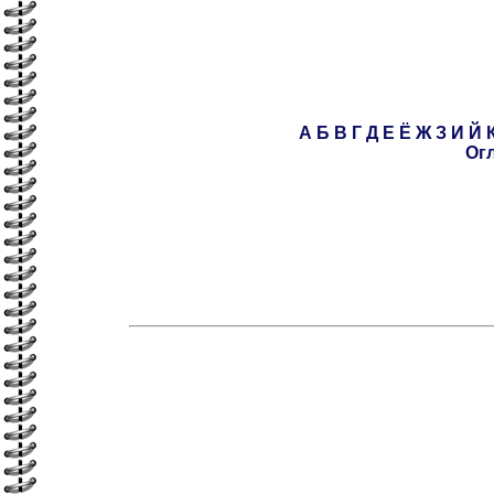
А
Б
В
Г
Д
Е
Ё
Ж
З
И
Й
Ог