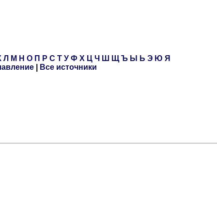
К
Л
М
Н
О
П
Р
С
Т
У
Ф
Х
Ц
Ч
Ш
Щ
Ъ
Ы
Ь
Э
Ю
Я
лавление
|
Все источники