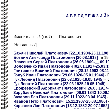
А
Б
В
Г
Д
Е
Ё
Ж
З
И
Й
Именительный (кто?) - Платонович
[Нет данных]
Бажан Николай Платонович [22.10.1904-23.11.198
Ботвин Александр Платонович [30.08.1918]
- в 1
Власенко Сергей Платонович [26.06.1909-__.09.194
Воловченко Иван Платонович [02.01.1917-25.03.1
Гнитиенко Василий Платонович [28.12.1903-08.11
Голуб Иван Платонович [29.06.1920-05.01.1944]
- 
Гук Леонид Платонович [22.03.1925-19.05.1945]
- 
Гук Леонтий Платонович [22.03.1925-19.05.1945]
-
Ерофеевский Африкант Платонович [26.03.1917-1
Зарубаев Николай Платонович [06.01.1843-10.06.
Захаров Лев Платонович [29.11.1922-03.04.1945]
-
Иванов Пётр Платонович [15.11.1907-25.08.1986]
-
Карсавин Лев Платонович [13.12.1882-20.07.1952]