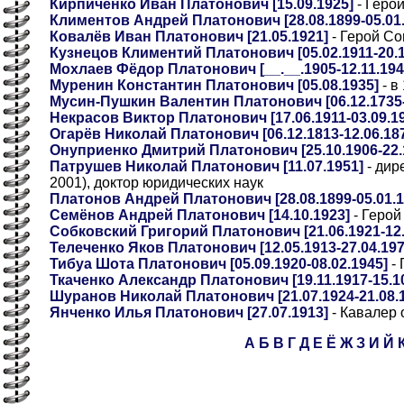
Кирпиченко Иван Платонович [15.09.1925]
- Геро
Климентов Андрей Платонович [28.08.1899-05.01.
Ковалёв Иван Платонович [21.05.1921]
- Герой Со
Кузнецов Климентий Платонович [05.02.1911-20.1
Мохлаев Фёдор Платонович [__.__.1905-12.11.1943
Муренин Константин Платонович [05.08.1935]
- в
Мусин-Пушкин Валентин Платонович [06.12.1735-
Некрасов Виктор Платонович [17.06.1911-03.09.1
Огарёв Николай Платонович [06.12.1813-12.06.18
Онуприенко Дмитрий Платонович [25.10.1906-22.
Патрушев Николай Платонович [11.07.1951]
- дир
2001), доктор юридических наук
Платонов Андрей Платонович [28.08.1899-05.01.1
Семёнов Андрей Платонович [14.10.1923]
- Герой
Собковский Григорий Платонович [21.06.1921-12.
Телеченко Яков Платонович [12.05.1913-27.04.197
Тибуа Шота Платонович [05.09.1920-08.02.1945]
- 
Ткаченко Александр Платонович [19.11.1917-15.10
Шуранов Николай Платонович [21.07.1924-21.08.
Янченко Илья Платонович [27.07.1913]
- Кавалер 
А
Б
В
Г
Д
Е
Ё
Ж
З
И
Й