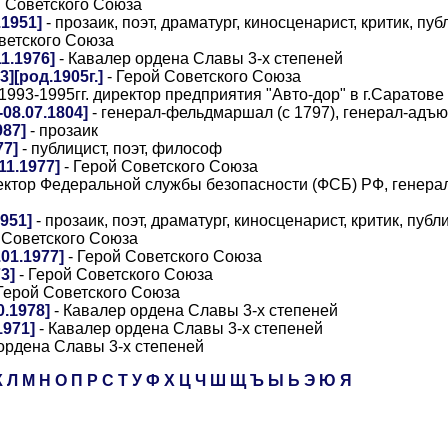
й Советского Союза
1951]
- прозаик, поэт, драматург, киносценарист, критик, пуб
ветского Союза
1.1976]
- Кавалер ордена Славы 3-х степеней
][род.1905г.]
- Герой Советского Союза
 1993-1995гг. директор предприятия "Авто-дор" в г.Саратове
08.07.1804]
- генерал-фельдмаршал (с 1797), генерал-адъют
987]
- прозаик
77]
- публицист, поэт, философ
11.1977]
- Герой Советского Союза
ектор Федеральной службы безопасности (ФСБ) РФ, генера
951]
- прозаик, поэт, драматург, киносценарист, критик, публ
 Советского Союза
01.1977]
- Герой Советского Союза
3]
- Герой Советского Союза
Герой Советского Союза
.1978]
- Кавалер ордена Славы 3-х степеней
1971]
- Кавалер ордена Славы 3-х степеней
ордена Славы 3-х степеней
К
Л
М
Н
О
П
Р
С
Т
У
Ф
Х
Ц
Ч
Ш
Щ
Ъ
Ы
Ь
Э
Ю
Я