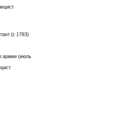
лицист
ант (с 1783)
л армии (июль
ицист