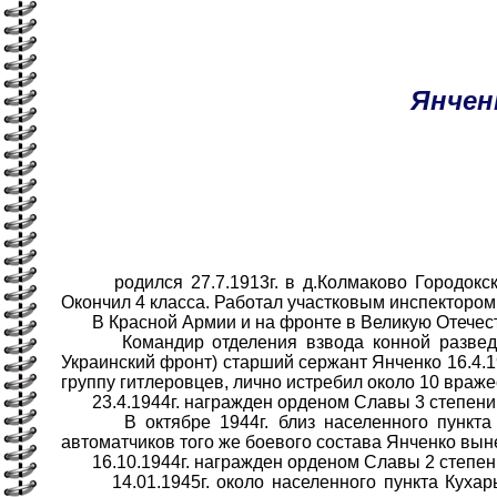
Янчен
родился 27.7.1913г. в д.Колмаково Городокског
Окончил 4 класса. Работал участковым инспектором
В Красной Армии и на фронте в Великую Отечеств
Командир отделения взвода конной разведки 82
Украинский фронт) старший сержант Янченко 16.4.19
группу гитлеровцев, лично истребил около 10 враже
23.4.1944г. награжден орденом Славы 3 степени
В октябре 1944г. близ населенного пункта Вя
автоматчиков того же боевого состава Янченко вын
16.10.1944г. награжден орденом Славы 2 степен
14.01.1945г. около населенного пункта Кухары 