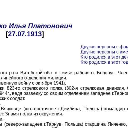
ко
Илья
Платонович
[
27.07
.1913
]
Другие персоны с фа
Другие персоны с им
Кто родился в этот де
Кто родился в этот го
о р-на Витебской обл. в семье рабочего. Белорус. Член
 линейного отделения милиции.
енную войну с октября 1941г.
3-го стрелкового полка (302-я стрелковая дивизия, 6
44г., ведя разведку со своим отделением западнее г.Терно
ских солдат.
.
чковце (юго-восточнее г.Дембица, Польша) командир 
ес Знамя полка из окружения.
и.
(северо-западнее г.Тарнув, Польша) старшина Янченко,