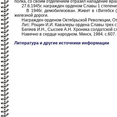
полка, со своим отделением отразил нападение вра
27.6.1945г. награжден орденом Славы 1 степени
В 1946г. демобилизован. Живет в г.Витебск (Бе
железной дороги.
Награжден орденом Октябрьской Революции, Отеч
Лит.: Рощин И.И. Кавалеры ордена Славы трех сте
Беляев И.Н., Сысоев А.Н. Хроника солдатской сла
Навечно в сердце народном. Минск, 1984. с.607.
Литература и другие источники информации