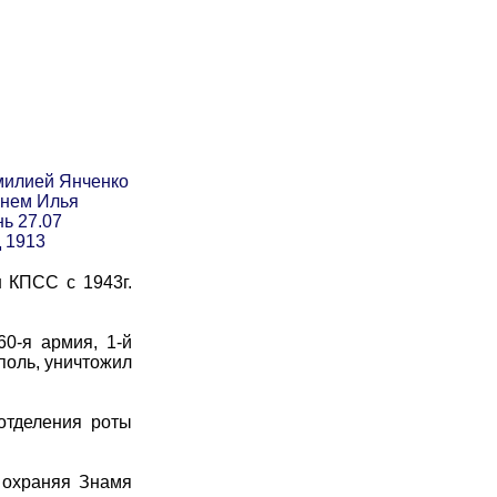
милией Янченко
енем Илья
нь 27.07
д 1913
 КПСС с 1943г.
0-я армия, 1-й
поль, уничтожил
отделения роты
 охраняя Знамя