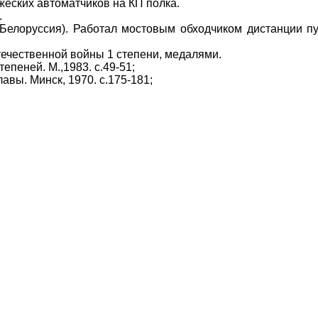
жеских автоматчиков на КП полка.
.
лоруссия). Работал мостовым обходчиком дистанции пу
ественной войны 1 степени, медалями.
пеней. М.,1983. с.49-51;
вы. Минск, 1970. с.175-181;