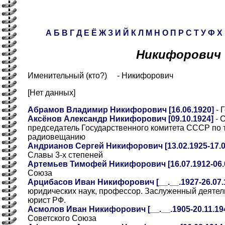
А
Б
В
Г
Д
Е
Ё
Ж
З
И
Й
К
Л
М
Н
О
П
Р
С
Т
У
Ф
Х
Никифорович
Именительный (кто?) - Никифорович
[Нет данных]
Абрамов Владимир Никифорович [16.06.1920]
- 
Аксёнов Александр Никифорович [09.10.1924]
- С
председатель Государственного комитета СССР по 
радиовещанию
Андрианов Сергей Никифорович [13.02.1925-17.0
Славы 3-х степеней
Артемьев Тимофей Никифорович [16.07.1912-06.0
Союза
Арцибасов Иван Никифорович [__.__.1927-26.07.19
юридических наук, профессор. Заслуженный деятел
юрист РФ.
Асмолов Иван Никифорович [__.__.1905-20.11.194
Советского Союза