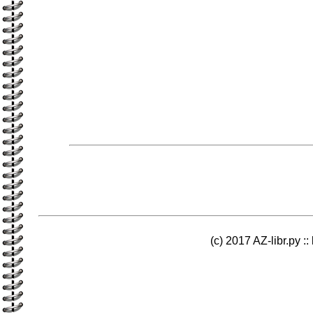
(c) 2017 AZ-libr.ру ::