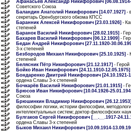
Афанасьев Александр Никифорович [06.08.1914-1
Советского Союза
Баландин Анатолий Никифорович [14.07.1927]
- 
секретарь Оренбургского обкома КПСС
Баранник Алексей Никифорович [23.03.1926]
- К
степеней
Баранок Василий Никифорович [28.02.1915]
- Ге
Бахарев Василий Никифорович [06.12.1909]
- Ге
Бедан Андрей Никифорович [27.11.1920-30.06.199
3-х степеней
Безбородов Михаил Никифорович [25.10.1925]
- 
степеней
Белясник Пётр Никифорович [21.12.1917]
- Герой
Бойко Иван Никифорович [24.11.1910-12.05.1975]
Бондаренко Дмитрий Никифорович [24.10.1921-13
ордена Славы 3-х степеней
Бочкарёв Василий Никифорович [21.01.1915]
- Г
Брюсов Иван Никифорович [10.04.1926-25.01.194
Союза
Брюшинкин Владимир Никифорович [26.12.1953
философии логики, истории философии, методолог
интеллектуальных систем; доктор философских нау
Булгаков Сергей Никифорович [__.__.1917-24.11.1
ордена Славы 3-х степеней
Быков Михаил Никифорович [10.09.1914-13.09.19