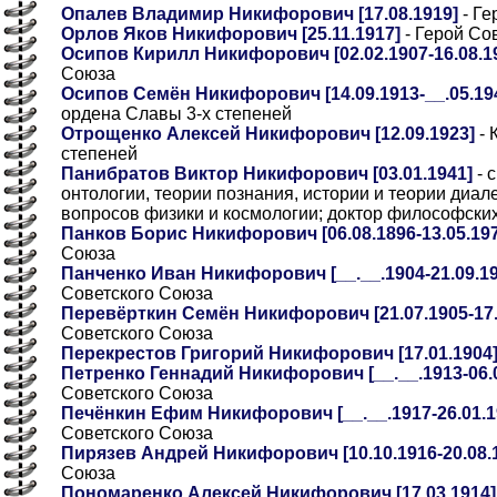
Опалев Владимир Никифорович [17.08.1919]
- Ге
Орлов Яков Никифорович [25.11.1917]
- Герой Со
Осипов Кирилл Никифорович [02.02.1907-16.08.1
Союза
Осипов Семён Никифорович [14.09.1913-__.05.194
ордена Славы 3-х степеней
Отрощенко Алексей Никифорович [12.09.1923]
- 
степеней
Панибратов Виктор Никифорович [03.01.1941]
- 
онтологии, теории познания, истории и теории диал
вопросов физики и космологии; доктор философских
Панков Борис Никифорович [06.08.1896-13.05.197
Союза
Панченко Иван Никифорович [__.__.1904-21.09.197
Советского Союза
Перевёрткин Семён Никифорович [21.07.1905-17.
Советского Союза
Перекрестов Григорий Никифорович [17.01.1904
Петренко Геннадий Никифорович [__.__.1913-06.01
Советского Союза
Печёнкин Ефим Никифорович [__.__.1917-26.01.19
Советского Союза
Пирязев Андрей Никифорович [10.10.1916-20.08.
Союза
Пономаренко Алексей Никифорович [17.03.1914]