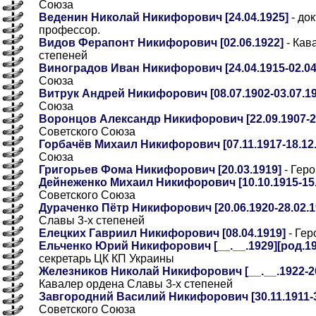
Союза
Веденин Николай Никифорович [24.04.1925]
- до
профессор.
Видов Ферапонт Никифорович [02.06.1922]
- Кав
степеней
Виноградов Иван Никифорович [24.04.1915-02.04
Союза
Витрук Андрей Никифорович [08.07.1902-03.07.19
Союза
Воронцов Александр Никифорович [22.09.1907-23
Советского Союза
Горбачёв Михаил Никифорович [07.11.1917-18.12.
Союза
Григорьев Фома Никифорович [20.03.1919]
- Гер
Дейнеженко Михаил Никифорович [10.10.1915-15.
Советского Союза
Дураченко Пётр Никифорович [20.06.1920-28.02.1
Славы 3-х степеней
Елецких Гавриил Никифорович [08.04.1919]
- Гер
Ельченко Юрий Никифорович [__.__.1929][род.192
секретарь ЦК КП Украины
Железников Николай Никифорович [__.__.1922-26.
Кавалер ордена Славы 3-х степеней
Завгородний Василий Никифорович [30.11.1911-3
Советского Союза