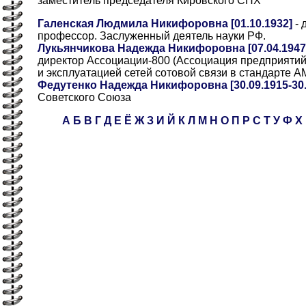
заместитель председателя Кировского СНХ
Галенская Людмила Никифоровна [01.10.1932]
- 
профессор. Заслуженный деятель науки РФ.
Лукьянчикова Надежда Никифоровна [07.04.1947
директор Ассоциации-800 (Ассоциация предприяти
и эксплуатацией сетей сотовой связи в стандарте 
Федутенко Надежда Никифоровна [30.09.1915-30.
Советского Союза
А
Б
В
Г
Д
Е
Ё
Ж
З
И
Й
К
Л
М
Н
О
П
Р
С
Т
У
Ф
Х