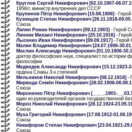
Круглов Сергей Никифорович [02.10.1907-06.07.1
1956гг. министр внутренних дел СССР
Крупинов Пётр Никифорович [15.08.1906]
- Герой
Кузнецов Степан Никифорович [26.11.1918-09.05.
Союза
Лапин Роман Никифорович [09.12.1903]
- Герой С
Линник Михаил Никифорович [25.10.1916]
- Герой
Лысенко Иван Никифорович [09.09.1917]
- Герой 
Малин Владимир Никифорович [24.07.1906-30.01.
Маслин Александр Никифорович [01.10.1906-30.1
доктор философских наук, специалист по истории 
философии
Медведев Александр Никифорович [15.12.1923-24
ордена Славы 3-х степеней
Мельников Николай Никифорович [08.12.1918]
- 
Мирвода Семён Никифорович [26.02.1906-06.08.1
Союза
Мироненко Пётр Никифорович [__.__.1901-__.03.198
один из руководителей органов государственной бе
Мороз Николай Никифорович [28.12.1924-23.05.1
Союза
Муха Григорий Никифорович [17.08.1912-01.06.19
Союза
Никифоров Степан Никифорович [23.04.1921-29.0
Союза