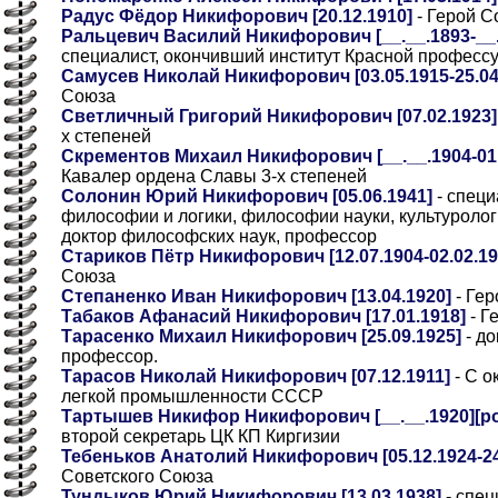
Радус Фёдор Никифорович [20.12.1910]
- Герой С
Ральцевич Василий Никифорович [__.__.1893-__.__.
специалист, окончивший институт Красной професс
Самусев Николай Никифорович [03.05.1915-25.04
Союза
Светличный Григорий Никифорович [07.02.1923]
х степеней
Скрементов Михаил Никифорович [__.__.1904-01.0
Кавалер ордена Славы 3-х степеней
Солонин Юрий Никифорович [05.06.1941]
- специ
философии и логики, философии науки, культуролог
доктор философских наук, профессор
Стариков Пётр Никифорович [12.07.1904-02.02.19
Союза
Степаненко Иван Никифорович [13.04.1920]
- Гер
Табаков Афанасий Никифорович [17.01.1918]
- Г
Тарасенко Михаил Никифорович [25.09.1925]
- до
профессор.
Тарасов Николай Никифорович [07.12.1911]
- С о
легкой промышленности СССР
Тартышев Никифор Никифорович [__.__.1920][род
второй секретарь ЦК КП Киргизии
Тебеньков Анатолий Никифорович [05.12.1924-24
Советского Союза
Тундыков Юрий Никифорович [13.03.1938]
- спец