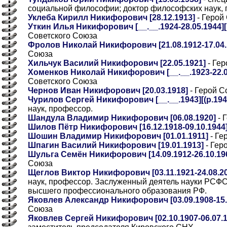
социальной философии; доктор философских наук,
Уклеба Кирилл Никифорович [28.12.1913]
- Герой
Уткин Илья Никифорович [__.__.1924-28.05.1944][
Советского Союза
Фролов Николай Никифорович [21.08.1912-17.04.
Союза
Хильчук Василий Никифорович [22.05.1921]
- Гер
Хоменков Николай Никифорович [__.__.1923-22.06
Советского Союза
Чернов Иван Никифорович [20.03.1918]
- Герой С
Чурилов Сергей Никифорович [__.__.1943][(р.1943
наук, профессор.
Шандула Владимир Никифорович [06.08.1920]
- 
Шилов Пётр Никифорович [16.12.1918-09.10.1944
Шошин Владимир Никифорович [01.01.1911]
- Ге
Шпагин Василий Никифорович [19.01.1913]
- Гер
Шульга Семён Никифорович [14.09.1912-26.10.19
Союза
Щеглов Виктор Никифорович [03.11.1921-24.08.2
наук, профессор. Заслуженный деятель науки РСФС
высшего профессионального образования РФ.
Яковлев Александр Никифорович [03.09.1908-15.
Союза
Яковлев Сергей Никифорович [02.10.1907-06.07.1