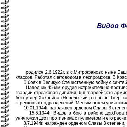
Видов
Ф
родился 2.6.1922г. в с.Митрофаново ныне Башмак
классов. Работал счетоводом в леспромхозе. В Крас
В боях в Великую Отечественную войну с сентябр
Наводчик 45-мм орудия истребительно-противотан
гвардии стрелковая дивизия, 6-я гвардейская армия
бою у дер.Хохонино (Невельский р-н ныне Тверск
стрелковых подразделений. Метким огнем уничтожил
10.01.1944г. награжден орденом Славы 3 степен
15.5.1944г. Видов в бою в районе дер.Гора (Ид
уничтожил дзот противника с пулеметом и его расче
8.7.1944г. награжден орденом Славы 3 степени, 1