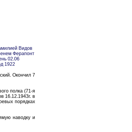
амилией Видов
менем Ферапонт
ень 02.06
од 1922
ский. Окончил 7
ого полка (71-я
 16.12.1943г. в
боевых порядках
ямую наводку и