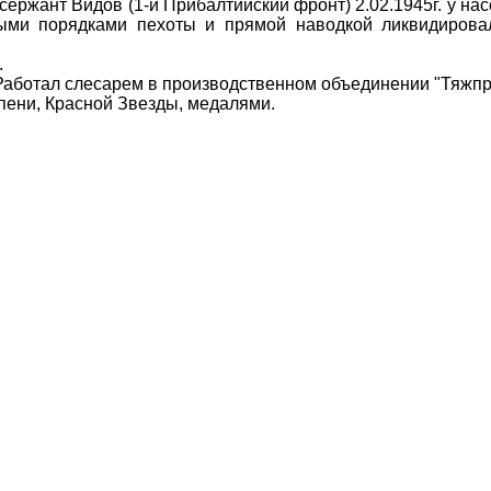
жант Видов (1-й Прибалтийский фронт) 2.02.1945г. у нас
ыми порядками пехоты и прямой наводкой ликвидирова
.
Работал слесарем в производственном объединении "Тяжп
ни, Красной Звезды, медалями.