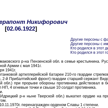
ерапонт
Никифорович
[
02.06
.1922
]
Другие персоны с ф
Другие персоны с и
Кто родился в этот д
Кто родился в этот г
овского р-на Пензенской обл. в семье крестьянина. Рус
ной Армии с мая 1941г.
я 1941г.
ковой артиллерийской батареи 210-го гвардии стрелков
, 2-й Прибалтийский фронт) гвардии старший сержант Видов
ой обл.) при прорыве обороны противника действовал в 
 НП, 4 огневые точки и свыше 10 солдат противника.
и.
рицкий р-н ныне Тверской обл.) выкатил орудие на пр
том.
0.11.1970г. перенагражден орденом Славы 1 степени.