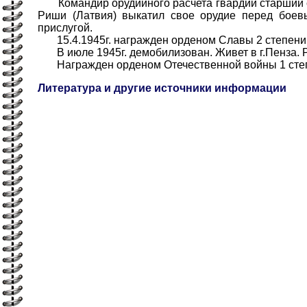
Командир орудийного расчета гвардии старший сер
Риши (Латвия) выкатил свое орудие перед боев
прислугой.
15.4.1945г. награжден орденом Славы 2 степени
В июле 1945г. демобилизован. Живет в г.Пенза. 
Награжден орденом Отечественной войны 1 степе
Литература и другие источники информации