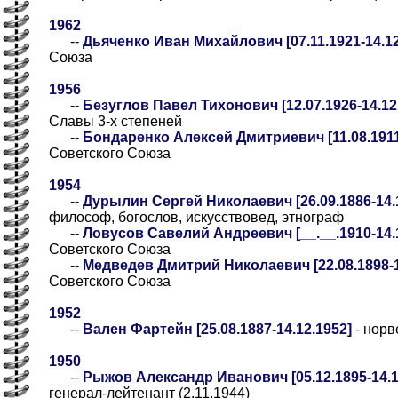
1962
--
Дьяченко Иван Михайлович [07.11.1921-14.12
Союза
1956
--
Безуглов Павел Тихонович [12.07.1926-14.12
Славы 3-х степеней
--
Бондаренко Алексей Дмитриевич [11.08.1911
Советского Союза
1954
--
Дурылин Сергей Николаевич [26.09.1886-14.
философ, богослов, искусствовед, этнограф
--
Ловусов Савелий Андреевич [__.__.1910-14.1
Советского Союза
--
Медведев Дмитрий Николаевич [22.08.1898-1
Советского Союза
1952
--
Вален Фартейн [25.08.1887-14.12.1952]
- норв
1950
--
Рыжов Александр Иванович [05.12.1895-14.1
генерал-лейтенант (2.11.1944)