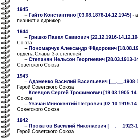
1945
--
Гайто Константино [03.08.1878-14.12.1945]
- 
пианист и дирижер
1944
--
Гришко Павел Саввович [22.12.1916-14.12.19
Союза
--
Пономарчук Александр Фёдорович [18.08.191
ордена Славы 3-х степеней
--
Степанян Нельсон Георгиевич [28.03.1913-14
Советского Союза
1943
--
Адаменко Василий Васильевич [__.__.1908-14
Герой Советского Союза
--
Клевцов Сергей Трофимович [19.03.1905-14.
Союза
--
Увачан Иннокентий Петрович [02.10.1919-14.
Советского Союза
1942
--
Прокатов Василий Николаевич [__.__.1923-14.
Герой Советского Союза