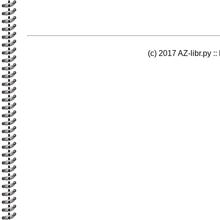
(c) 2017 AZ-libr.ру ::