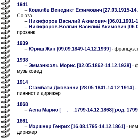
1941
--
Ковалёв Венедикт Ефимович [27.03.1915-14.
Союза
--
Никифоров Василий Акимович [06.01.1901-14
--
Никифоров-Волгин Василий Акимович [06.01
прозаик
1939
--
Юриш Жан [09.09.1849-14.12.1939]
- французс
1938
--
Эмманюэль Морис [02.05.1862-14.12.1938]
- 
музыковед
1914
--
Сгамбати Джованни [28.05.1841-14.12.1914]
-
пианист и дирижер
1868
--
Аспа Марио [__.__.1799-14.12.1868][род. 1799
1861
--
Маршнер Генрих [16.08.1795-14.12.1861]
- нем
дирижер