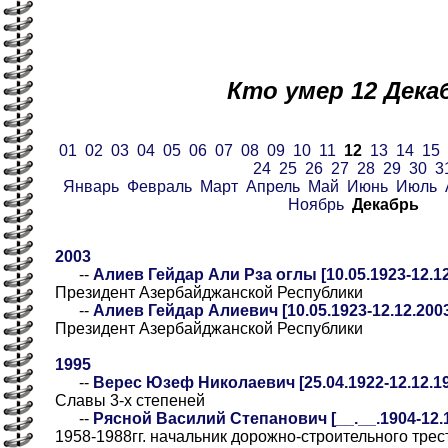
Кто умер 12 Дека
01
02
03
04
05
06
07
08
09
10
11
12
13
14
15
24
25
26
27
28
29
30
3
Январь
Февраль
Март
Апрель
Май
Июнь
Июль
Ноябрь
Декабрь
2003
--
Алиев Гейдар Али Рза оглы [10.05.1923-12.12
Президент Азербайджанской Республики
--
Алиев Гейдар Алиевич [10.05.1923-12.12.200
Президент Азербайджанской Республики
1995
--
Верес Юзеф Николаевич [25.04.1922-12.12.1
Славы 3-х степеней
--
Рясной Василий Степанович [__.__.1904-12.12
1958-1988гг. начальник дорожно-строительного трес