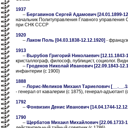
1937
--
Бергавинов Сергей Адамович [24.01.1899-12
начальник Политуправления Главного управления С
при СНК СССР
1920
--
Лаком Поль [04.03.1838-12.12.1920]
- француз
1913
--
Вырубов Григорий Николаевич [12.11.1843-1
кристаллограф, философ, публицист, социолог. Вид
--
Гродеков Николай Иванович [22.09.1843-12.1
инфантерии (с 1900)
1888
--
Лорис-Меликов Михаил Тариелович [__.__.182
- генерал от кавалерии (с 1875), генерал-адъютант (
1792
--
Фонвизин Денис Иванович [14.04.1744-12.12
1790
--
Щербатов Михаил Михайлович [22.06.1733-12
действительный тайный советник (с 1786)