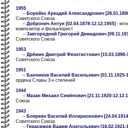
1955
--
Борейко Аркадий Александрович [26.01.1898
Советского Союза
--
Добронич Антун [02.04.1878-12.12.1955]
- юго
композитор и фольклорист
--
Завгородний Григорий Демидович [09.11.191
Советского Союза
1953
--
Дрёмин Дмитрий Феоктистович [15.03.1896-1
Советского Союза
1951
--
Банников Василий Васильевич [01.11.1925-1
ордена Славы 3-х степеней
1944
--
Мазан Михаил Семёнович [21.11.1920-12.12.1
Союза
1943
--
Бояркин Василий Илларионович [24.04.1914-
Советского Союза
--
Герасимов Вадим Анатольевич [16.02.1921-1