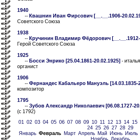
1940
--
Квашнин Иван Фирсович [__.__.1906-20.02.19
Советского Союза
1938
--
Кручинин Владимир Фёдорович [__.__.1912-20
Герой Советского Союза
1925
--
Босси Энрико [25.04.1861-20.02.1925]
- италь
органист
1906
--
Фернандес Кабальеро Мануэль [14.03.1835-2
композитор
1795
--
Зубов Александр Николаевич [06.08.1727-20.
(с 1792)
01
02
03
04
05
06
07
08
09
10
11
12
13
14
15
24
25
26
27
28
29
Январь
Февраль
Март
Апрель
Май
Июнь
Июль
Ноябрь
Декабрь