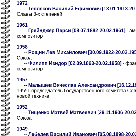
1972
--
Тепляков Василий Ефимович [13.01.1913-20.
Славы 3-х степеней
1961
--
Грейнджер Перси [08.07.1882-20.02.1961]
- ам
композитор
1958
--
Рощин Лев Михайлович [30.09.1922-20.02.19
Союза
--
Филипп Изидор [02.09.1863-20.02.1958]
- фра
композитор
1957
--
Малышев Вячеслав Александрович [16.12.19
1955г. председатель Государственного комитета С
новой технике
1952
--
Тищенко Матвей Матвеевич [29.11.1906-20.02
Союза
1949
--
Лебедев Василий Иванович [05.08.1898-20.02