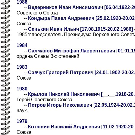
1986
--
Ведерников Иван Анисимович [06.04.1922-20
Советского Союза
--
Кондыра Павел Андреевич [25.02.1920-20.02
Союза
--
Сенькин Иван Ильич [17.08.1915-20.02.1986]
1985гг.председатель Президиума Верховного Сове
1984
--
Салманов Митрофан Лаврентьевич [01.01.19
ордена Славы 3-х степеней
1983
--
Савчук Григорий Петрович [24.01.1902-20.02.
Союза
1980
--
Крылов Николай Николаевич [__.__.1918-20.0
Герой Советского Союза
--
Петров Игорь Николаевич [22.05.1924-20.02.
наук.
1979
--
Котюнин Василий Андреевич [11.02.1920-20.
Союза