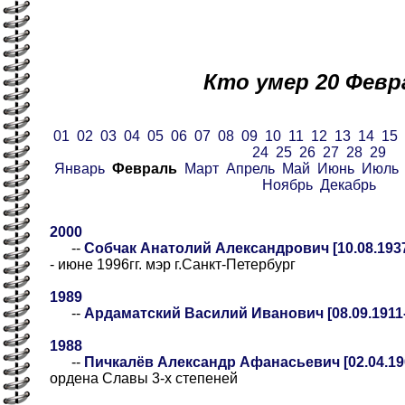
Кто умер 20 Февр
01
02
03
04
05
06
07
08
09
10
11
12
13
14
15
24
25
26
27
28
29
Январь
Февраль
Март
Апрель
Май
Июнь
Июль
Ноябрь
Декабрь
2000
--
Собчак Анатолий Александрович [10.08.1937
- июне 1996гг. мэр г.Санкт-Петербург
1989
--
Ардаматский Василий Иванович [08.09.1911-
1988
--
Пичкалёв Александр Афанасьевич [02.04.190
ордена Славы 3-х степеней