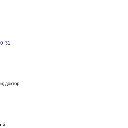
30
31
и; доктор
ной