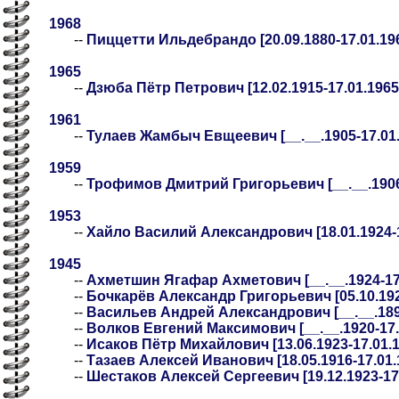
1968
--
Пиццетти Ильдебрандо [20.09.1880-17.01.19
1965
--
Дзюба Пётр Петрович [12.02.1915-17.01.1965
1961
--
Тулаев Жамбыч Евщеевич [__.__.1905-17.01.1
1959
--
Трофимов Дмитрий Григорьевич [__.__.1906-
1953
--
Хайло Василий Александрович [18.01.1924-1
1945
--
Ахметшин Ягафар Ахметович [__.__.1924-17.0
--
Бочкарёв Александр Григорьевич [05.10.192
--
Васильев Андрей Александрович [__.__.1898-
--
Волков Евгений Максимович [__.__.1920-17.0
--
Исаков Пётр Михайлович [13.06.1923-17.01.1
--
Тазаев Алексей Иванович [18.05.1916-17.01.
--
Шестаков Алексей Сергеевич [19.12.1923-17