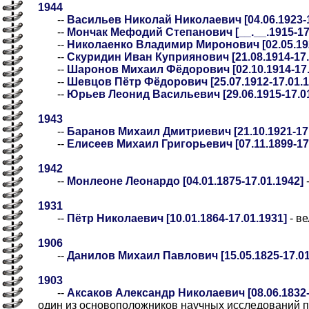
1944
--
Васильев Николай Николаевич [04.06.1923-1
--
Мончак Мефодий Степанович [__.__.1915-17.0
--
Николаенко Владимир Миронович [02.05.192
--
Скуридин Иван Куприянович [21.08.1914-17.
--
Шаронов Михаил Фёдорович [02.10.1914-17.
--
Шевцов Пётр Фёдорович [25.07.1912-17.01.1
--
Юрьев Леонид Васильевич [29.06.1915-17.01
1943
--
Баранов Михаил Дмитриевич [21.10.1921-17.
--
Елисеев Михаил Григорьевич [07.11.1899-17
1942
--
Монлеоне Леонардо [04.01.1875-17.01.1942]
1931
--
Пётр Николаевич [10.01.1864-17.01.1931]
- ве
1906
--
Данилов Михаил Павлович [15.05.1825-17.01
1903
--
Аксаков Александр Николаевич [08.06.1832-
один из основоположников научных исследований 