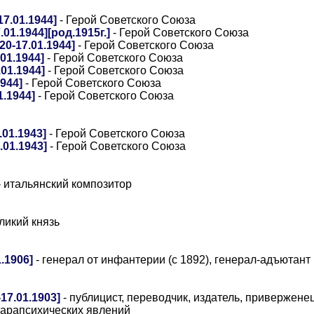
7.01.1944]
- Герой Советского Союза
1.1944][род.1915г.]
- Герой Советского Союза
0-17.01.1944]
- Герой Советского Союза
01.1944]
- Герой Советского Союза
01.1944]
- Герой Советского Союза
944]
- Герой Советского Союза
.1944]
- Герой Советского Союза
01.1943]
- Герой Советского Союза
.01.1943]
- Герой Советского Союза
- итальянский композитор
ликий князь
.1906]
- генерал от инфантерии (с 1892), генерал-адъютант 
17.01.1903]
- публицист, переводчик, издатель, привержене
парапсихических явлений