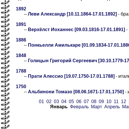
1892
--
Леви Александр [10.11.1864-17.01.1892]
- бра
1891
--
Верхёлст Иоханнес [09.03.1816-17.01.1891]
-
1886
--
Понкьелли Амилькаре [01.09.1834-17.01.188
1848
--
Голицын Григорий Сергеевич [30.10.1779-17
1788
--
Прати Алессио [19.07.1750-17.01.1788]
- итал
1750
--
Альбинони Томазо [08.06.1671-17.01.1750]
- 
01
02
03
04
05
06
07
08
09
10
11
12
Январь
Февраль
Март
Апрель
Ма