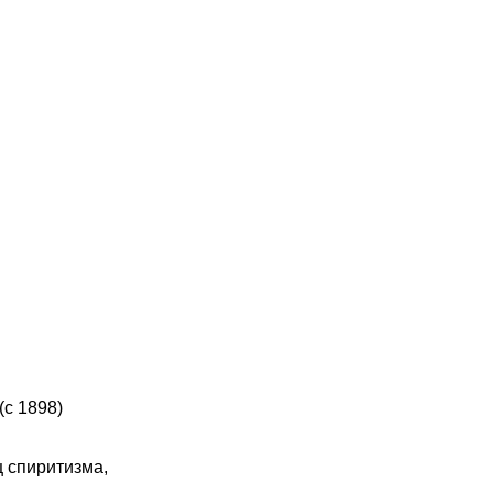
(с 1898)
ц спиритизма,