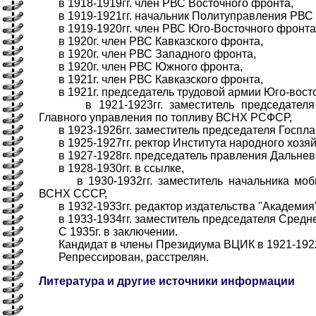
в 1918-1919гг. член РВС Восточного фронта,
в 1919-1921гг. начальник Политуправления РВС
в 1919-1920гг. член РВС Юго-Восточного фронта
в 1920г. член РВС Кавказского фронта,
в 1920г. член РВС Западного фронта,
в 1920г. член РВС Южного фронта,
в 1921г. член РВС Кавказского фронта,
в 1921г. председатель трудовой армии Юго-восто
в 1921-1923гг. заместитель председателя
Главного управления по топливу ВСНХ РСФСР,
в 1923-1926гг. заместитель председателя Госпл
в 1925-1927гг. ректор Института народного хозяйс
в 1927-1928гг. председатель правления Дальнево
в 1928-1930гг. в ссылке,
в 1930-1932гг. заместитель начальника моби
ВСНХ СССР,
в 1932-1933гг. редактор издательства "Академия"
в 1933-1934гг. заместитель председателя Средне
С 1935г. в заключении.
Кандидат в члены Президиума ВЦИК в 1921-1922
Репрессирован, расстрелян.
Литература и другие источники информации