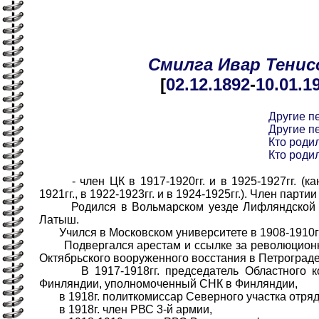
Смилга
Ивар
Тенис
[
02.12
.1892
-
10.01
.1
Другие п
Другие п
Кто родил
Кто родил
- член ЦК в 1917-1920гг. и в 1925-1927гг. (ка
1921гг., в 1922-1923гг. и в 1924-1925гг.). Член партии 
Родился в Вольмарском уезде Лифляндской гу
Латыш.
Учился в Московском университете в 1908-1910гг
Подвергался арестам и ссылке за революционну
Октябрьского вооруженного восстания в Петрограде
В 1917-1918гг. председатель Областного ком
Финляндии, уполномоченный СНК в Финляндии,
в 1918г. политкомиссар Северного участка отряд
в 1918г. член РВС 3-й армии,