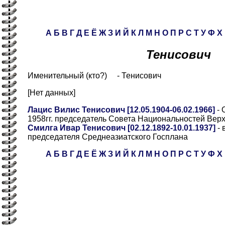
А
Б
В
Г
Д
Е
Ё
Ж
З
И
Й
К
Л
М
Н
О
П
Р
С
Т
У
Ф
Х
Тенисович
Именительный (кто?) - Тенисович
[Нет данных]
Лацис Вилис Тенисович [12.05.1904-06.02.1966]
- 
1958гг. председатель Совета Национальностей Ве
Смилга Ивар Тенисович [02.12.1892-10.01.1937]
- 
председателя Среднеазиатского Госплана
А
Б
В
Г
Д
Е
Ё
Ж
З
И
Й
К
Л
М
Н
О
П
Р
С
Т
У
Ф
Х