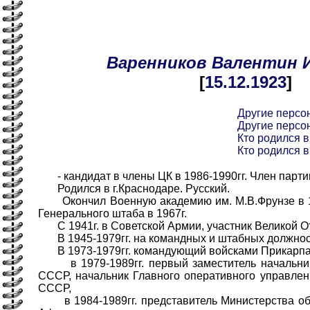
Варенников
Валентин
[
15.12
.1923
]
Другие персо
Другие персо
Кто родился в
Кто родился в
- кандидат в члены ЦК в 1986-1990гг. Член партии
Родился в г.Краснодаре. Русский.
Окончил Военную академию им. М.В.Фрунзе в 1
Генерального штаба в 1967г.
С 1941г. в Советской Армии, участник Великой О
В 1945-1979гг. на командных и штабных должнос
В 1973-1979гг. командующий войсками Прикарпатс
в 1979-1989гг. первый заместитель начальник
СССР, начальник Главного оперативного управле
СССР,
в 1984-1989гг. представитель Министерства о