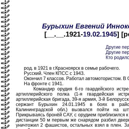
Бурыхин
Евгений
Иннок
[__.__.1921-
19.02
.1945
] [
Другие пе
Другие пе
Кто родилс
род. в 1921 в г.Красноярск в семье рабочего.
Русский. Член КПСС с 1943.
Окончил 7 классов. Работал автомотористом. В С
На фронте с 1941.
Командир орудия 6-го гвардейского истреби
артиллерийского полка (1-я гвардейская истре
артиллерийская бригада, 39-я армия, 3-й Белорусс
сержант Бурыхин 24.01.1945 в боях в районе
Калининградской обл.) вызвался пойти на ш
Прикрываясь бронёй САУ, с орудием приблизился к 
дистанции 50 м первым же снарядом разбил дверь
уничтожил 2 фашистов, остальных взял в плен. З